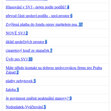
Hlasování v SVJ - nejen podle podílů?
4
převod části spoluvl.podílu - spol.prostor
6
Zvýšená platba do fondu oprav majitelem psa.
37
NOVÉ SVJ
2
úklid společných prostor
6
cigaretový kouř ze stupaček
7
Úvěr pro SVJ
10
Máte někdo kontakt na dobrou správcovskou firmu pro Prahu
Západ
2
platby nebytovek
5
žaloba
5
Je povinnost změnit neaktuální stanovy?
9
Nedoplatek-Vyúčtování
5