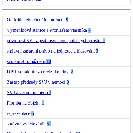
Od kritického čtenáře internetu
9
Výměníková stanice a Prohlášení vlastníka
7
povinnost SVJ zajisiti osvětlení společných prostor
2
smluvní zástavní právo na jednotce a hlasování
3
svolání shromáždění
10
DPH ve faktuře za revizi kotelny.
2
Zástup předsedy SVJ v nemoci
3
SVJ a věcné břemeno
3
Plomba na objekt.
1
reprezentace
6
správné vyúčtování?
51