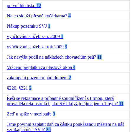
právní hledisko
12
Na co slouží přesně kočárkarna?
4
Nákup pozemku SVJ
1
vyučtování služeb za r. 2009
1
vyúčtování služeb za rok 2009
9
Jak navýšit podíl na nákladech chovatelům psů?
11
Vrácení přeplatku za plastová okna
4
zakoupení pozemku pod domem
2
§220, §221
2
Řeši se reklamace a případné soudní řízení s firmou, která
prováděla rekonstrukci jako SVJ když je újma jen u 1 bytu?
11
Zeď u spíže v mezipatře
3
Jsme povinni zaplatit daň za částku poukázanou městem na náš
vznikající účet SVJ?
25