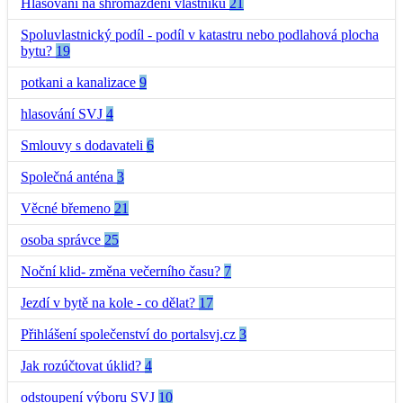
Hlasování na shromáždění vlastníků
21
Spoluvlastnický podíl - podíl v katastru nebo podlahová plocha
bytu?
19
potkani a kanalizace
9
hlasování SVJ
4
Smlouvy s dodavateli
6
Společná anténa
3
Věcné břemeno
21
osoba správce
25
Noční klid- změna večerního času?
7
Jezdí v bytě na kole - co dělat?
17
Přihlášení společenství do portalsvj.cz
3
Jak rozúčtovat úklid?
4
odstoupení výboru SVJ
10