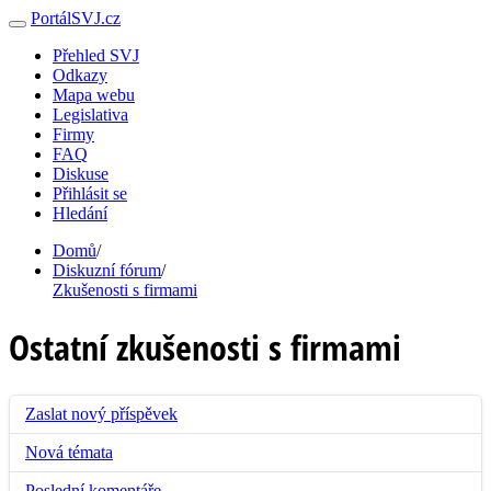
PortálSVJ.cz
Přehled SVJ
Odkazy
Mapa webu
Legislativa
Firmy
FAQ
Diskuse
Přihlásit se
Hledání
Domů
/
Diskuzní fórum
/
Zkušenosti s firmami
Ostatní zkušenosti s firmami
Zaslat nový příspěvek
Nová témata
Poslední komentáře