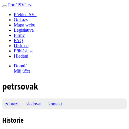
PortálSVJ.cz
Přehled SVJ
Odkazy
Mapa webu
Legislativa
Firmy
FAQ
Diskuse
Přihlásit se
Hledání
Domů
/
Můj účet
petrsovak
zobrazit
sledovat
kontakt
Historie