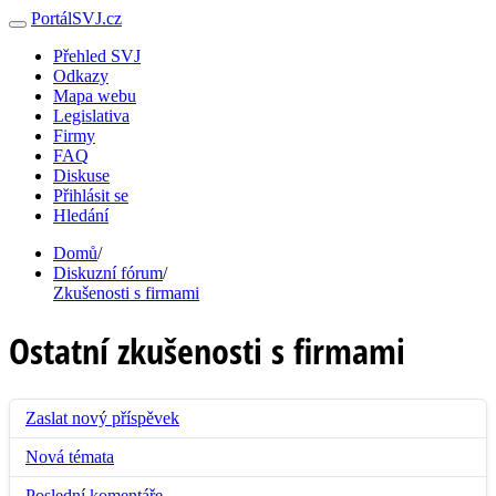
PortálSVJ.cz
Přehled SVJ
Odkazy
Mapa webu
Legislativa
Firmy
FAQ
Diskuse
Přihlásit se
Hledání
Domů
/
Diskuzní fórum
/
Zkušenosti s firmami
Ostatní zkušenosti s firmami
Zaslat nový příspěvek
Nová témata
Poslední komentáře