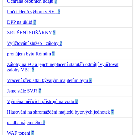
Ochrana osobních údajů
7
Počet členů výboru v SVJ
7
DPP na úklid
7
ZRUŠENÍ SUŠÁRNY
7
Vyúčtování služeb - zálohy
7
pronájem bytu Rómům
7
Zálohy na FO a jejich neplacení-statutáři odmítjí vyúčtovat
zálohy VBJ.
7
Vracení přeplatku bývalým majitelům bytu
7
Jsme stále SVJ?
7
Výměna měřicích přístrojů na vodu
7
Hlasování na shromáždění majitelů bytových jednotek
7
pladba nájemného
7
WAF topení
7