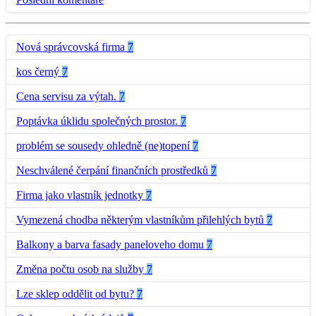
Nová správcovská firma
7
kos černý
7
Cena servisu za výtah.
7
Poptávka úklidu společných prostor.
7
problém se sousedy ohledně (ne)topení
7
Neschválené čerpání finančních prostředků
7
Firma jako vlastník jednotky
7
Vymezená chodba některým vlastníkům přilehlých bytů
7
Balkony a barva fasady paneloveho domu
7
Změna počtu osob na služby
7
Lze sklep oddělit od bytu?
7