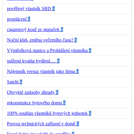
pověřený vlastník SBD
7
proplácení
7
cigaretový kouř ze stupaček
7
Noční klid- změna večerního času?
7
Výměníková stanice a Prohlášení vlastníka
7
snížená kvalita bydlení.....
7
Nájemník versuz vlastník jako firma
7
Satelit
7
Obvyklé způsoby úhrady
7
rekonstrukce bytového domu
7
100% souhlas vlastníků bytových jednotek
7
Provoz technických zařízení v domě
7