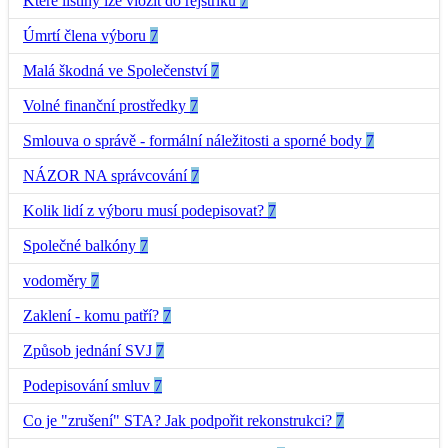
Které listiny lze vložit do rejstříku
7
Úmrtí člena výboru
7
Malá škodná ve Společenství
7
Volné finanční prostředky
7
Smlouva o správě - formální náležitosti a sporné body
7
NÁZOR NA správcování
7
Kolik lidí z výboru musí podepisovat?
7
Společné balkóny
7
vodoměry
7
Zaklení - komu patří?
7
Způsob jednání SVJ
7
Podepisování smluv
7
Co je "zrušení" STA? Jak podpořit rekonstrukci?
7