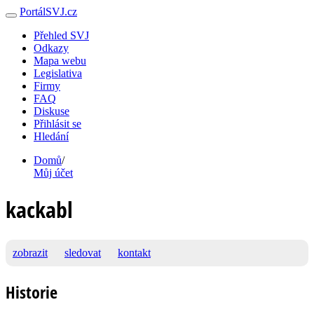
PortálSVJ.cz
Přehled SVJ
Odkazy
Mapa webu
Legislativa
Firmy
FAQ
Diskuse
Přihlásit se
Hledání
Domů
/
Můj účet
kackabl
zobrazit
sledovat
kontakt
Historie