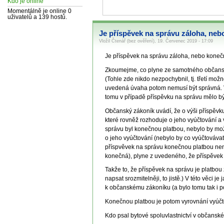
Kdo je online
Momentálně je online 0
uživatelů a 139 hostů.
Je příspěvek na správu záloha, neb
Vložil Čtenář (bez ověření), 19. Červenec 2019 - 17:09
Je příspěvek na správu záloha, nebo koneč
Zkoumejme, co plyne ze samotného občansk
(Tohle zde nikdo nezpochybnil, tj. třetí mož
uvedená úvaha potom nemusí být správná. V 
tomu v případě příspěvku na správu mělo být
Občanský zákoník uvádí, že o výši příspěv
které rovněž rozhoduje o jeho vyúčtování a
správu byl konečnou platbou, nebylo by mož
o jeho vyúčtování (nebylo by co vyúčtovávat
příspvěvek na správu konečnou platbou není
konečná), plyne z uvedeného, že příspěvek 
Takže to, že příspěvek na správu je platb
napsat srozmitelněji, to jistě.) V této věci 
k občanskému zákoníku (a bylo tomu tak i p
Konečnou platbou je potom vyrovnání vyúčt
Kdo psal bytové spoluvlastnictví v občans