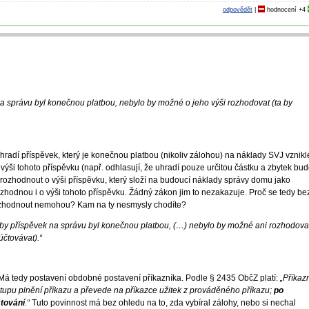
odpovědět
|
hodnocení
+4
a správu byl konečnou platbou, nebylo by možné o jeho výši rozhodovat (ta by
radí příspěvek, který je konečnou platbou (nikoliv zálohou) na náklady SVJ vznikl
ýši tohoto příspěvku (např. odhlasují, že uhradí pouze určitou částku a zbytek bu
 rozhodnout o výši příspěvku, který složí na budoucí náklady správy domu jako
zhodnou i o výši tohoto příspěvku. Žádný zákon jim to nezakazuje. Proč se tedy be
rozhodnout nemohou? Kam na ty nesmysly chodíte?
by příspěvek na správu byl konečnou platbou, (…) nebylo by možné ani rozhodova
účtovávat).“
Má tedy postavení obdobné postavení příkazníka. Podle § 2435 ObčZ platí:
„Příkaz
stupu plnění příkazu a převede na příkazce užitek z prováděného příkazu;
po
čtování
.“
Tuto povinnost má bez ohledu na to, zda vybíral zálohy, nebo si nechal