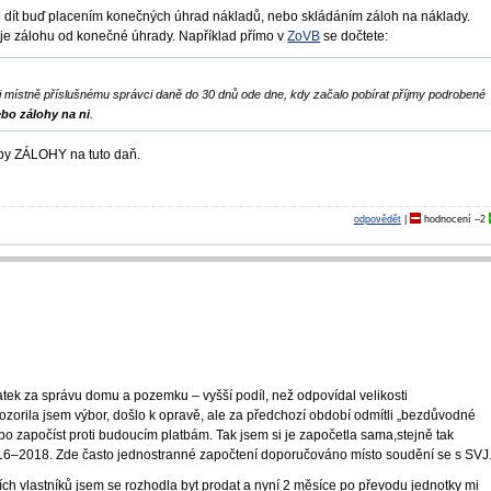
e dít buď placením konečných úhrad nákladů, nebo skládáním záloh na náklady.
šuje zálohu od konečné úhrady. Například přímo v
ZoVB
se dočtete:
aci místně příslušnému správci daně do 30 dnů ode dne, kdy začalo pobírat příjmy podrobené
ebo zálohy na ni
.
atby ZÁLOHY na tuto daň.
odpovědět
|
hodnocení
–2
atek za správu domu a pozemku – vyšší podíl, než odpovídal velikosti
orila jsem výbor, došlo k opravě, ale za předchozí období odmítli „bezdůvodné
ebo započíst proti budoucím platbám. Tak jsem si je započetla sama,stejně tak
2016–2018. Zde často jednostranné započtení doporučováno místo soudění se s SVJ
ích vlastníků jsem se rozhodla byt prodat a nyní 2 měsíce po převodu jednotky mi