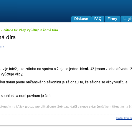
Diskuse
FAQ
Firmy
Legis
» Záloha Se Vždy Vyúčtuje × černá Díra
ná díra
tní
v je totéž jako záloha na správu a že je to jedno.
Není.
Už jenom z toho důvodu, 
 vyúčtuje vždy.
ávu domu podle občanského zákoníku je záloha, i to, že záloha se vždy vyúčtuje
souhlasit a není povinen je činit.
liknutím na křížek (pouze pro přihlášené). Zobrazte další diskuse s daným štítkem kliknutím na ští
Přidat komen