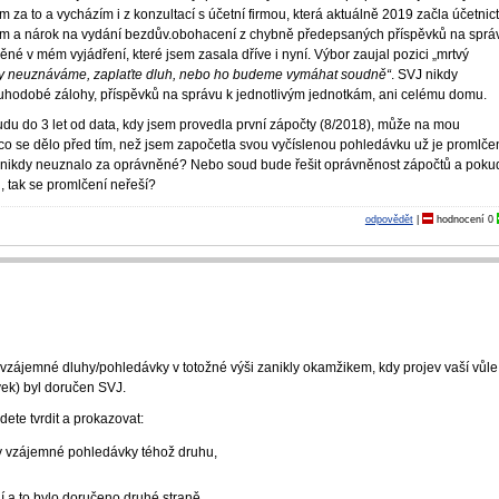
za to a vycházím i z konzultací s účetní firmou, která aktuálně 2019 začla účetnict
ním a nárok na vydání bezdův.obohacení z chybně předepsaných příspěvků na sprá
 v mém vyjádření, které jsem zasala dříve i nyní. Výbor zaujal pozici „mrtvý
y neuznáváme, zaplaťte dluh, nebo ho budeme vymáhat soudně“
. SVJ nikdy
ouhodobé zálohy, příspěvků na správu k jednotlivým jednotkám, ani celému domu.
du do 3 let od data, kdy jsem provedla první zápočty (8/2018), může na mou
co se dělo před tím, než jsem započetla svou vyčíslenou pohledávku už je promlče
nikdy neuznalo za oprávněné? Nebo soud bude řešit oprávněnost zápočtů a poku
, tak se promlčení neřeší?
odpovědět
|
hodnocení
0
 vzájemné dluhy/pohledávky v totožné výši zanikly okamžikem, kdy projev vaší vůle
ek) byl doručen SVJ.
te tvrdit a prokazovat:
ly vzájemné pohledávky téhož druhu,
í a to bylo doručeno druhé straně.