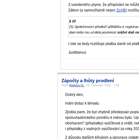
Z uvedeného plyne, že přispívání se můž
Zákon (a samozřejmě nejen
ZoVB
) rozli
§ 10
(5) Společenství předloží přihlášku k registr
dani nebo mu vznikla povinnost
srážet daň n
I zde se tedy rozlišuje platba daně od pl
Justitianus
Zápočty a lhůty prodlení
Vložil
Markéta Gr.
, 19. Červenec 2019 - 7:34
Dobrý den,
mám dotaz k tématu.
Zjistila jsem, že byl chybně předepsán popl
spoluvlastnického poměru k mému bytu. Upoz
obohacení“ (přeplatky) vyúčtovat a vrátit, n
i přeplatky z vadných vyúčtování za roky 
Z důvodu dalších křiváren a ignorace ostatn