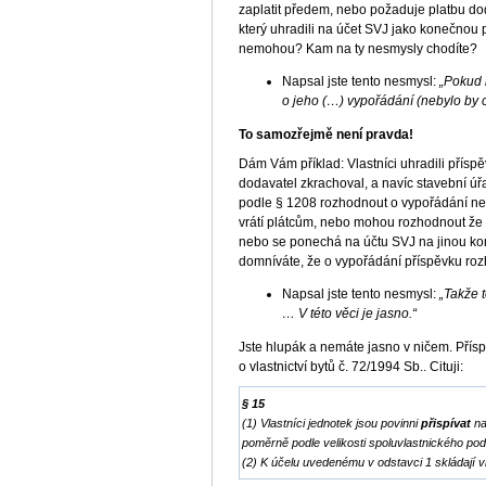
zaplatit předem, nebo požaduje platbu do
který uhradili na účet SVJ jako konečnou
nemohou? Kam na ty nesmysly chodíte?
Napsal jste tento nesmysl:
„Pokud 
o jeho (…) vypořádání (nebylo by 
To samozřejmě není pravda!
Dám Vám příklad: Vlastníci uhradili příspě
dodavatel zkrachoval, a navíc stavební ú
podle § 1208 rozhodnout o vypořádání ne
vrátí plátcům, nebo mohou rozhodnout že
nebo se ponechá na účtu SVJ na jinou kon
domníváte, že o vypořádání příspěvku r
Napsal jste tento nesmysl:
„Takže 
… V této věci je jasno.“
Jste hlupák a nemáte jasno v ničem. Přísp
o vlastnictví bytů č. 72/1994 Sb.. Cituji:
§ 15
(1) Vlastníci jednotek jsou povinni
přispívat
na
poměrně podle velikosti spoluvlastnického podíl
(2) K účelu uvedenému v odstavci 1 skládají v