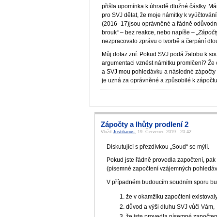
přišla upomínka k úhradě dlužné částky. Mám 
pro SVJ dělat, že moje námitky k vyúčtová
(2016–17)jsou oprávněné a řádně odůvodněné
brouk“ – bez reakce, nebo napíše –
„Zápočt
nezpracovalo zprávu o tvorbě a čerpání dl
Můj dotaz zní: Pokud SVJ podá žalobu k sou
argumentaci vznést námitku promlčení? Že 
a SVJ mou pohledávku a následné zápočty 
je uzná za oprávněné a způsobilé k zápočtu
Zápočty a lhůty prodlení 2
Vložil
Justitianus
, 19. Červenec 2019 - 20:42
Diskutující s přezdívkou „Soud“ se mýlí.
Pokud jste řádně provedla započtení, pak
(písemné započtení vzájemných pohledáv
V případném budoucím soudním sporu bude
že v okamžiku započtení existova
důvod a výši dluhu SVJ vůči Vám,
že jste provedla písemné započten