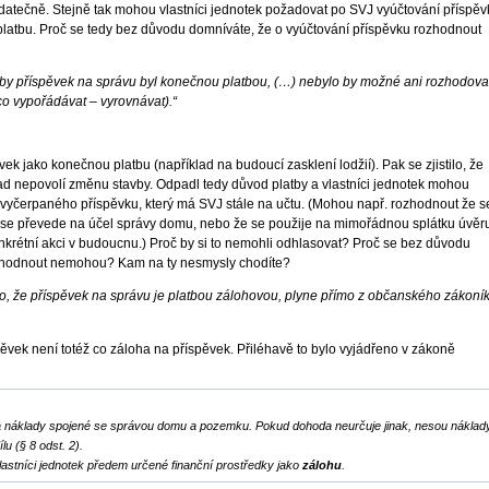
datečně. Stejně tak mohou vlastníci jednotek požadovat po SVJ vyúčtování příspěv
 platbu. Proč se tedy bez důvodu domníváte, že o vyúčtování příspěvku rozhodnout
by příspěvek na správu byl konečnou platbou, (…) nebylo by možné ani rozhodova
co vypořádávat – vyrovnávat).“
vek jako konečnou platbu (například na budoucí zasklení lodžií). Pak se zjistilo, že
řad nepovolí změnu stavby. Odpadl tedy důvod platby a vlastníci jednotek mohou
vyčerpaného příspěvku, který má SVJ stále na učtu. (Mohou např. rozhodnout že s
 se převede na účel správy domu, nebo že se použije na mimořádnou splátku úvěr
krétní akci v budoucnu.) Proč by si to nemohli odhlasovat? Proč se bez důvodu
ozhodnout nemohou? Kam na ty nesmysly chodíte?
to, že příspěvek na správu je platbou zálohovou, plyne přímo z občanského zákoní
ěvek není totéž co záloha na příspěvek. Přiléhavě to bylo vyjádřeno v zákoně
 náklady spojené se správou domu a pozemku. Pokud dohoda neurčuje jinak, nesou náklad
u (§ 8 odst. 2).
lastníci jednotek předem určené finanční prostředky jako
zálohu
.