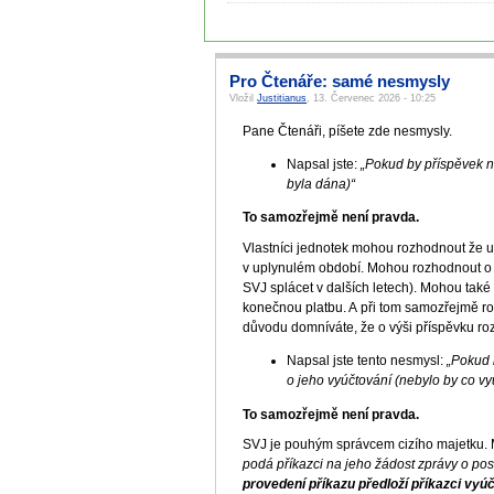
Pro Čtenáře: samé nesmysly
Vložil
Justitianus
, 13. Červenec 2026 - 10:25
Pane Čtenáři, píšete zde nesmysly.
Napsal jste:
„Pokud by příspěvek n
byla dána)“
To samozřejmě není pravda.
Vlastníci jednotek mohou rozhodnout že uh
v uplynulém období. Mohou rozhodnout o v
SVJ splácet v dalších letech). Mohou také
konečnou platbu. A při tom samozřejmě ro
důvodu domníváte, že o výši příspěvku 
Napsal jste tento nesmysl:
„Pokud 
o jeho vyúčtování (nebylo by co vy
To samozřejmě není pravda.
SVJ je pouhým správcem cizího majetku. 
podá příkazci na jeho žádost zprávy o po
provedení příkazu předloží příkazci vyú