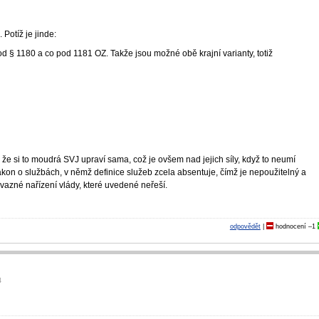
Potíž je jinde:
d § 1180 a co pod 1181 OZ. Takže jsou možné obě krajní varianty, totiž
e si to moudrá SVJ upraví sama, což je ovšem nad jejich síly, když to neumí
kon o službách, v němž definice služeb zcela absentuje, čímž je nepoužitelný a
azné nařízení vlády, které uvedené neřeší.
odpovědět
|
hodnocení
–1
4