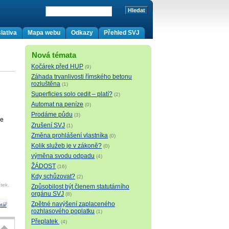
lativa
Mapa webu
Odkazy
Přehled SVJ
Nová témata
Kočárek před HUP
(9)
Záhada trvanlivosti římského betonu
rozluštěna
(1)
Superficies solo cedit – platí?
(2)
Automat na peníze
(0)
Prodáme půdu
(3)
že
Zrušení SVJ
(1)
Změna prohlášení vlastníka
(0)
Kolik služeb je v zákoně?
(0)
výměna svodu odpadu
(4)
ŽÁDOST
(16)
Kdy schůzovat?
(2)
tek.
Způsobilost být členem statutárního
orgánu SVJ
(8)
Zpětné navýšení zaplaceného
tář
rozhlasového poplatku
(1)
Přeplatek
(4)