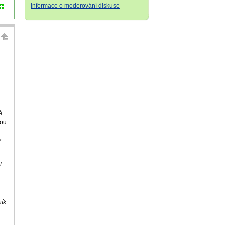
Informace o moderování diskuse
é
dou
z
t
ník