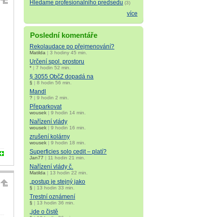
Hledame profesionalniho predsedu
(3)
více
Poslední komentáře
Rekolaudace po přejmenování?
Matilda
|
3 hodiny 45 min.
Určení spol. prostoru
*
|
7 hodin 52 min.
§ 3055 ObčZ dopadá na
§
|
8 hodin 56 min.
Mandl
?
|
9 hodin 2 min.
Přeparkovat
wousek
|
9 hodin 14 min.
Nařízení vlády
wousek
|
9 hodin 16 min.
zrušení kolárny
wousek
|
9 hodin 18 min.
Superficies solo cedit – platí?
Jan77
|
11 hodin 21 min.
Nařízení vlády č.
Matilda
|
13 hodin 22 min.
„postup je stejný jako
§
|
13 hodin 33 min.
Trestní oznámení
§
|
13 hodin 36 min.
„jde o čistě