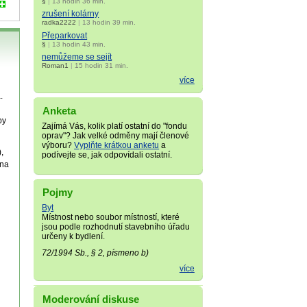
§
|
13 hodin 36 min.
zrušení kolárny
radka2222
|
13 hodin 39 min.
Přeparkovat
§
|
13 hodin 43 min.
nemůžeme se sejít
Roman1
|
15 hodin 31 min.
více
.
Anketa
by
Zajímá Vás, kolik platí ostatní do "fondu
oprav"? Jak velké odměny mají členové
výboru?
Vyplňte krátkou anketu
a
,
podívejte se, jak odpovídali ostatní.
 na
Pojmy
Byt
Místnost nebo soubor místností, které
jsou podle rozhodnutí stavebního úřadu
určeny k bydlení.
72/1994 Sb., § 2, písmeno b)
více
Moderování diskuse