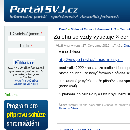
Domů
»
Diskuzní fórum
»
Účetnictví SVJ
»
Ostatní
Uživatelské jméno:
*
Záloha se vždy vyúčtuje × čer
Vložil Anonymous, 17. Červenec 2019 - 17:42
::
Osta
Heslo:
*
V jiné diskusi
http://www.portalsvj.cz/…-nas-miliony#…
paní radka2222 napsala, že podle ní fond opra
GDPR: Přihlášení je platné
i po zavření prohlížeče. V
platba do fondu se nevyúčtovává a záloha se
případě potřeby se
odhlašte!
Vytvořit nový účet
Judikatorně je vyřešeno, že příspěvek na spr
Zaslat nové heslo
(nebo vrátí).
S platbami do černé díry vlastník bytu nemusí 
Reklama
Štítky (beta):
Přidejte nový štítek vepsáním, smažte k
Seznam štítků
.