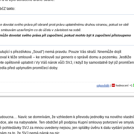
bčZ takto:
ůže dovolat svého práva při obraně proti právu uplatněnému druhou stranou, pokud se obě
a smlouvám uzavřeným co do účelu v závislosti na sobě.
a může dovolat svého práva při započtení, pokud mohlo být k započtení přistoupeno
utující s přezdívkou „Soud“) nemá pravdu. Pouze Vás straší. Nnemůže dojít
hoval k téže smlouvě – ke smlouvě
sui generis
o správě domu a pozemku. Jestliže
e opětovně uplatnit i Vy Váš nárok vůči SVJ, i když by samostatně byl již promlčen
vedla před uplynutím promlčecí doby.
odpovědět
|
hodnocení
+1
udoucna… Navíc se domnívám, že vzhledem k převodu jednotky na nového vlastní
odce, ale na nabyvatele. Ten obdržel při podpisu Kupní smlouvy potvrzení ve smysl
 pohledávky SVJ za mnou uvedeny nejsou, jen splátky úvěru k datu vydání potvrz
 mám za to, že SVJ nemá nárok na nic.