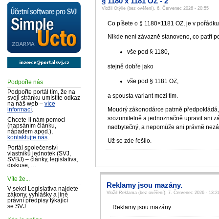
§ 1180 x 1181 OZ - 2
Vložil Otýlie (bez ověření), 6. Červenec 2026 - 20:55
Co píšete o § 1180×1181 OZ, je v pořádku. 
Nikde není závazně stanoveno, co patří po
vše pod § 1180,
stejně dobře jako
vše pod § 1181 OZ,
Podpořte nás
Podpořte portál tím, že na
a spousta variant mezi tím.
svoji stránku umístíte odkaz
na náš web –
více
Moudrý zákonodárce patrně předpokládá, ž
informací
.
srozumitelně a jednoznačně upravit ani zá
Chcete-li nám pomoci
(napsáním článku,
nadbytečný, a nepomůže ani právně nezáv
nápadem apod.),
kontaktujte nás
.
Už se zde řešilo.
Portál společenství
vlastníků jednotek (SVJ,
SVBJ) – články, legislativa,
diskuse, …
Víte že...
Reklamy jsou mazány.
V sekci Legislativa najdete
Vložil Reklama (bez ověření), 7. Červenec 2026 - 13:2
zákony, vyhlášky a jiné
právní předpisy týkající
se SVJ.
Reklamy jsou mazány.