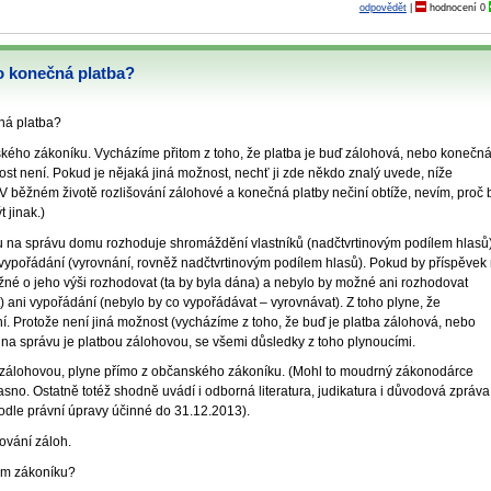
odpovědět
|
hodnocení
0
o konečná platba?
ná platba?
ého zákoníku. Vycházíme přitom z toho, že platba je buď zálohová, nebo konečná
nost není. Pokud je nějaká jiná možnost, nechť ji zde někdo znalý uvede, níže
běžném životě rozlišování zálohové a konečná platby nečiní obtíže, nevím, proč 
 jinak.)
ku na správu domu rozhoduje shromáždění vlastníků (nadčtvrtinovým podílem hlasů)
 vypořádání (vyrovnání, rovněž nadčtvrtinovým podílem hlasů). Pokud by příspěvek
né o jeho výši rozhodovat (ta by byla dána) a nebylo by možné ani rozhodovat
) ani vypořádání (nebylo by co vypořádávat – vyrovnávat). Z toho plyne, že
. Protože není jiná možnost (vycházíme z toho, že buď je platba zálohová, nebo
na správu je platbou zálohovou, se všemi důsledky z toho plynoucími.
ou zálohovou, plyne přímo z občanského zákoníku. (Mohl to moudrný zákonodárce
je jasno. Ostatně totéž shodně uvádí i odborná literatura, judikatura i důvodová zpráva
odle právní úpravy účinné do 31.12.2013).
ování záloh.
kém zákoníku?