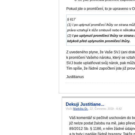
Pokud jde o promlčení, to je upraveno v O
§ 617
(1) I po uplynutí promlčecí lhůty se strana m
práva vztahují k téže smlouvě nebo k několik
(2)
I po uplynutí promlčecí lhůty se stran
kdykoli před uplynutím promlčecí lhůty.
Z uvedeného plyne, že Vaše SVJ (ani disk
k promlčení Vašeho nároku, který se vzta
SVJ bude uplatňovat svůj nárok, pak můžet
Tím spíše, že řádné započtení jste již pro
Justitianus
Dekuji Justitiane...
Vložil
Markéta Gr.
, 22. Červenec 2019 - 6:42
Váš komentář si pečlivě uschovám do b
již nelze podat žalobu na mě, jako přev
89/2012 Sb. § 1186, v něm žádné údajné
a ty byly i nadále řádně hrazeny. Takže