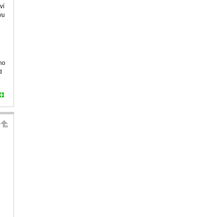
ví
vu
no
d