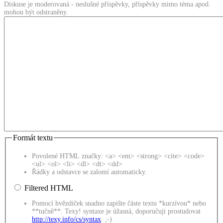
Diskuse je moderovaná - neslušné příspěvky, příspěvky mimo téma apod.
mohou být odstraněny.
Formát textu
Povolené HTML značky: <a> <em> <strong> <cite> <code>
<ul> <ol> <li> <dl> <dt> <dd>
Řádky a odstavce se zalomí automaticky.
Filtered HTML
Pomocí hvězdiček snadno zapište částe textu *kurzívou* nebo
**tučně**. Texy! syntaxe je úžasná, doporučuji prostudovat
http://texy.info/cs/syntax
. ;-)