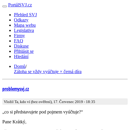
PortálSVJ.cz
Přehled SVJ
Odkazy
Mapa webu
Legislativa
Firmy
FAQ
Diskuse
Přihlásit se
Hledání
Domů
/
Záloha se vždy vyúčtuje × černá díra
problemysvj.cz
Vložil Ta, kdo ví (bez ověření), 17. Červenec 2019 - 18:35
„co si představujete pod pojmem vyúčtuje?“
Pane Krátký,