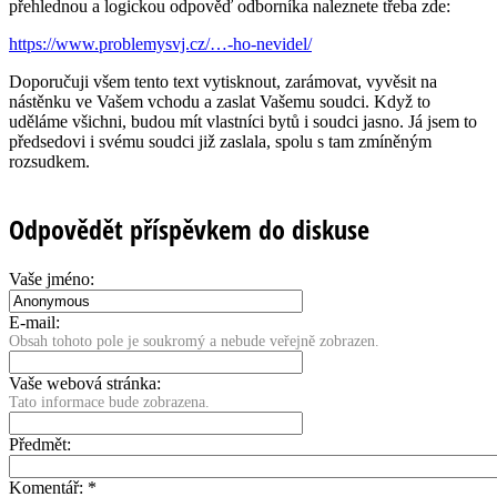
přehlednou a logickou odpověď odborníka naleznete třeba zde:
https://www.problemysvj.cz/…-ho-nevidel/
Doporučuji všem tento text vytisknout, zarámovat, vyvěsit na
nástěnku ve Vašem vchodu a zaslat Vašemu soudci. Když to
uděláme všichni, budou mít vlastníci bytů i soudci jasno. Já jsem to
předsedovi i svému soudci již zaslala, spolu s tam zmíněným
rozsudkem.
Odpovědět příspěvkem do diskuse
Vaše jméno:
E-mail:
Obsah tohoto pole je soukromý a nebude veřejně zobrazen.
Vaše webová stránka:
Tato informace bude zobrazena.
Předmět:
Komentář:
*