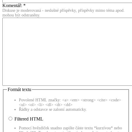
Komentář:
*
Diskuse je moderovaná - neslušné příspěvky, příspěvky mimo téma apod.
mohou být odstraněny.
Formát textu
Povolené HTML značky: <a> <em> <strong> <cite> <code>
<ul> <ol> <li> <dl> <dt> <dd>
Řádky a odstavce se zalomí automaticky.
Filtered HTML
Pomocí hvězdiček snadno zapište částe textu *kurzívou* nebo