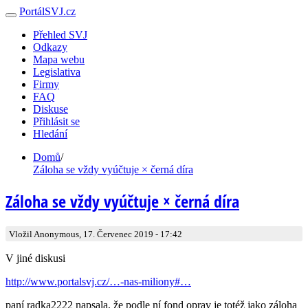
PortálSVJ.cz
Přehled SVJ
Odkazy
Mapa webu
Legislativa
Firmy
FAQ
Diskuse
Přihlásit se
Hledání
Domů
/
Záloha se vždy vyúčtuje × černá díra
Záloha se vždy vyúčtuje × černá díra
Vložil Anonymous, 17. Červenec 2019 - 17:42
V jiné diskusi
http://www.portalsvj.cz/…-nas-miliony#…
paní radka2222 napsala, že podle ní fond oprav je totéž jako záloha