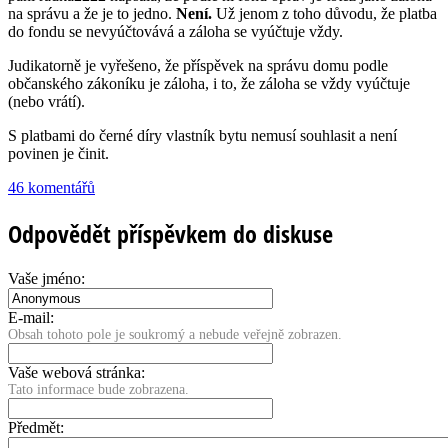
na správu a že je to jedno.
Není.
Už jenom z toho důvodu, že platba
do fondu se nevyúčtovává a záloha se vyúčtuje vždy.
Judikatorně je vyřešeno, že příspěvek na správu domu podle
občanského zákoníku je záloha, i to, že záloha se vždy vyúčtuje
(nebo vrátí).
S platbami do černé díry vlastník bytu nemusí souhlasit a není
povinen je činit.
46 komentářů
Odpovědět příspěvkem do diskuse
Vaše jméno:
E-mail:
Obsah tohoto pole je soukromý a nebude veřejně zobrazen.
Vaše webová stránka:
Tato informace bude zobrazena.
Předmět: