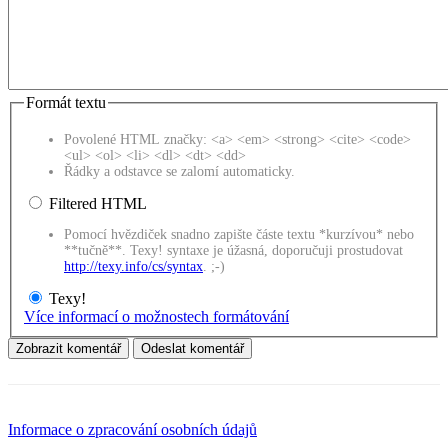
Formát textu
Povolené HTML značky: <a> <em> <strong> <cite> <code>
<ul> <ol> <li> <dl> <dt> <dd>
Řádky a odstavce se zalomí automaticky.
Filtered HTML
Pomocí hvězdiček snadno zapište částe textu *kurzívou* nebo
**tučně**. Texy! syntaxe je úžasná, doporučuji prostudovat
http://texy.info/cs/syntax
. ;-)
Texy!
Více informací o možnostech formátování
Informace o zpracování osobních údajů