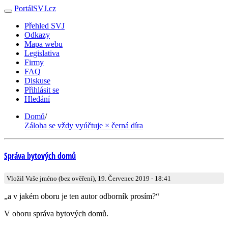
PortálSVJ.cz
Přehled SVJ
Odkazy
Mapa webu
Legislativa
Firmy
FAQ
Diskuse
Přihlásit se
Hledání
Domů
/
Záloha se vždy vyúčtuje × černá díra
Správa bytových domů
Vložil Vaše jméno (bez ověření), 19. Červenec 2019 - 18:41
„a v jakém oboru je ten autor odborník prosím?“
V oboru správa bytových domů.