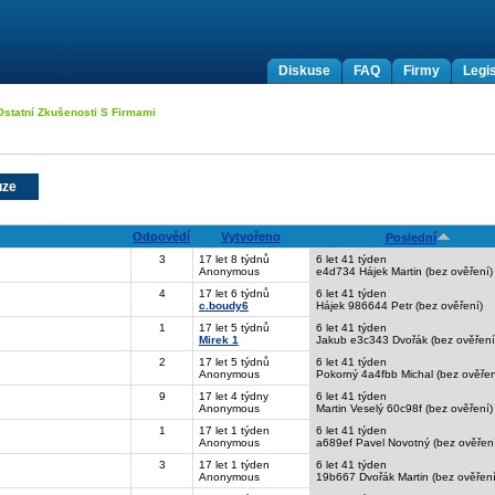
Diskuse
FAQ
Firmy
Legis
Ostatní Zkušenosti S Firmami
uze
Odpovědí
Vytvořeno
Poslední
3
17 let 8 týdnů
6 let 41 týden
Anonymous
e4d734 Hájek Martin (bez ověření)
4
17 let 6 týdnů
6 let 41 týden
c.boudy6
Hájek 986644 Petr (bez ověření)
1
17 let 5 týdnů
6 let 41 týden
Mirek 1
Jakub e3c343 Dvořák (bez ověření
2
17 let 5 týdnů
6 let 41 týden
Anonymous
Pokorný 4a4fbb Michal (bez ověřen
9
17 let 4 týdny
6 let 41 týden
Anonymous
Martin Veselý 60c98f (bez ověření)
1
17 let 1 týden
6 let 41 týden
Anonymous
a689ef Pavel Novotný (bez ověření
3
17 let 1 týden
6 let 41 týden
Anonymous
19b667 Dvořák Martin (bez ověření