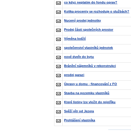
co kdyz neplatim do fondu oprav?
Kolika procenty se rozhoduje o službách?
Nucený prodej jednotky
Prodej části společných prostor
Výměna lodžií
společenství vlastníků jednotek
nové dveře do bytu
Bránění nájemníků v rekonstrukci
prodej garazi
Úpravy u domu - financování z FO
Stavba na pozemku vlastníků
Které listiny lze vložit do rejstříku
Svěží vítr od Jezera
Prohlášení vlastníka