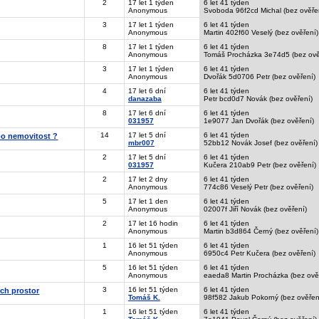
2
17 let 1 týden
6 let 41 týden
Anonymous
Svoboda 96f2cd Michal (bez ověře
3
17 let 1 týden
6 let 41 týden
Anonymous
Martin 402f60 Veselý (bez ověření)
8
17 let 1 týden
6 let 41 týden
Anonymous
Tomáš Procházka 3e74d5 (bez ově
3
17 let 1 týden
6 let 41 týden
Anonymous
Dvořák 5d0706 Petr (bez ověření)
4
17 let 6 dní
6 let 41 týden
danazaba
Petr bcd0d7 Novák (bez ověření)
8
17 let 6 dní
6 let 41 týden
031957
1e9077 Jan Dvořák (bez ověření)
14
17 let 5 dní
6 let 41 týden
bo nemovitost ?
mbr007
52bb12 Novák Josef (bez ověření)
2
17 let 5 dní
6 let 41 týden
031957
Kučera 210ab9 Petr (bez ověření)
2
17 let 2 dny
6 let 41 týden
Anonymous
774c86 Veselý Petr (bez ověření)
5
17 let 1 den
6 let 41 týden
Anonymous
02007f Jiří Novák (bez ověření)
2
17 let 16 hodin
6 let 41 týden
Anonymous
Martin b3d864 Černý (bez ověření)
1
16 let 51 týden
6 let 41 týden
Anonymous
6950c4 Petr Kučera (bez ověření)
5
16 let 51 týden
6 let 41 týden
Anonymous
eaeda8 Martin Procházka (bez ově
3
16 let 51 týden
6 let 41 týden
ch prostor
Tomáš K.
98f582 Jakub Pokorný (bez ověřen
1
16 let 51 týden
6 let 41 týden