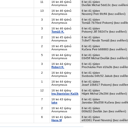
11
16 let 46 týdnů
6 let 41 týden
Anonymous
Dvořák Michal 5dd13c (bez ověření
13
16 let 46 týdnů
6 let 41 týden
Anonymous
Novotný Petr 6fcff4 (bez ověření)
3
16 let 46 týdnů
6 let 41 týden
Anonymous
Tomáš 7b76ed Pokorný (bez ověře
3
16 let 46 týdnů
6 let 41 týden
Tomáš K.
Pokorný Jiří 59247e (bez ověření)
2
16 let 45 týdnů
6 let 41 týden
Anonymous
7c8ef7 Novák Tomáš (bez ověření)
2
16 let 45 týdnů
6 let 41 týden
Anonymous
Kučera Petr b68883 (bez ověření)
5
16 let 44 týdny
6 let 41 týden
Anonymous
0345ff Michal Dvořák (bez ověření)
3
16 let 44 týdny
6 let 41 týden
Robert K.
Procházka Petr d1fa3b (bez ověřen
2
16 let 44 týdny
6 let 41 týden
Anonymous
Svoboda 04fc52 Jakub (bez ověřen
1
16 let 44 týdny
6 let 41 týden
Anonymous
Josef 10b817 Pokorný (bez ověřen
12
16 let 44 týdny
6 let 41 týden
Ing.Stanislav Kašík
Hájek Michal 2fe294 (bez ověření)
7
16 let 43 týdny
6 let 41 týden
lake
Jaroslav 38a558 Kučera (bez ověř
2
16 let 42 týdny
6 let 41 týden
Anonymous
009d32 Dvořák Jan (bez ověření)
6
16 let 41 týden
6 let 41 týden
Hana M
e83361 Pavel Novotný (bez ověřen