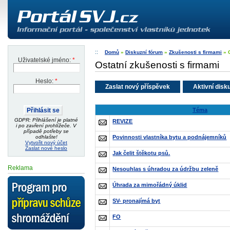
Domů
»
Diskuzní fórum
»
Zkušenosti s firmami
» 
Uživatelské jméno:
*
Ostatní zkušenosti s firmami
Heslo:
*
Zaslat nový příspěvek
Aktivní disk
Téma
GDPR: Přihlášení je platné
REVIZE
i po zavření prohlížeče. V
případě potřeby se
Povinnosti vlastníka bytu a podnájemníků
odhlašte!
Vytvořit nový účet
Zaslat nové heslo
Jak čelit štěkotu psů.
Reklama
Nesouhlas s úhradou za údržbu zeleně
Úhrada za mimořádný úklid
SV- pronajímá byt
FO