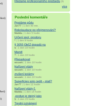
Hledame profesionalniho predsedu
(3)
ní)
více
Poslední komentáře
ření)
Prodáme půdu
Jan77
|
1 den 40 min.
Rekolaudace po přejmenování?
Matilda
|
1 den 5 hodin
Určení spol. prostoru
*
|
1 den 9 hodin
§ 3055 ObčZ dopadá na
§
|
1 den 10 hodin
Mandl
?
|
1 den 10 hodin
Přeparkovat
wousek
|
1 den 10 hodin
Nařízení vlády
wousek
|
1 den 10 hodin
zrušení kolárny
wousek
|
1 den 10 hodin
Superficies solo cedit – platí?
Jan77
|
1 den 12 hodin
Nařízení vlády č.
ření)
Matilda
|
1 den 14 hodin
„postup je stejný jako
í)
§
|
1 den 15 hodin
Trestní oznámení