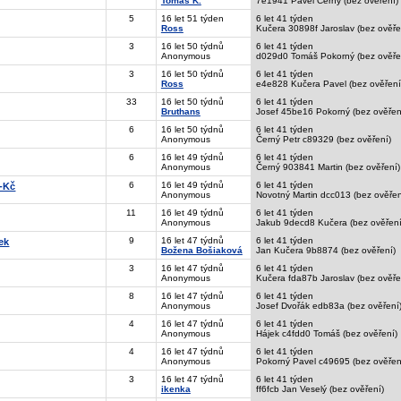
Tomáš K.
7e1941 Pavel Černý (bez ověření)
5
16 let 51 týden
6 let 41 týden
Ross
Kučera 30898f Jaroslav (bez ověře
3
16 let 50 týdnů
6 let 41 týden
Anonymous
d029d0 Tomáš Pokorný (bez ověře
3
16 let 50 týdnů
6 let 41 týden
Ross
e4e828 Kučera Pavel (bez ověření
33
16 let 50 týdnů
6 let 41 týden
Bruthans
Josef 45be16 Pokorný (bez ověřen
6
16 let 50 týdnů
6 let 41 týden
Anonymous
Černý Petr c89329 (bez ověření)
6
16 let 49 týdnů
6 let 41 týden
Anonymous
Černý 903841 Martin (bez ověření)
6
16 let 49 týdnů
6 let 41 týden
,-Kč
Anonymous
Novotný Martin dcc013 (bez ověřen
11
16 let 49 týdnů
6 let 41 týden
Anonymous
Jakub 9decd8 Kučera (bez ověření
9
16 let 47 týdnů
6 let 41 týden
ek
Božena Bošiaková
Jan Kučera 9b8874 (bez ověření)
3
16 let 47 týdnů
6 let 41 týden
Anonymous
Kučera fda87b Jaroslav (bez ověře
8
16 let 47 týdnů
6 let 41 týden
Anonymous
Josef Dvořák edb83a (bez ověření
4
16 let 47 týdnů
6 let 41 týden
Anonymous
Hájek c4fdd0 Tomáš (bez ověření)
4
16 let 47 týdnů
6 let 41 týden
Anonymous
Pokorný Pavel c49695 (bez ověřen
3
16 let 47 týdnů
6 let 41 týden
ikenka
ff6fcb Jan Veselý (bez ověření)