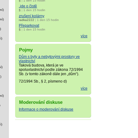
§
|
1 den 15 hodin
„jde o čistě
ní)
§
|
1 den 15 hodin
zrušení kolárny
ní)
radka2222
|
1 den 15 hodin
Přeparkovat
)
§
|
1 den 15 hodin
více
í)
Pojmy
Dům s byty a nebytovými prostory ve
vlastnictví
Taková budova, která je ve
í)
spoluvlastnictví podle zákona 72/1994
Sb. (v tomto zákoně dále jen „dům“).
)
72/1994 Sb., § 2, písmeno d)
více
ní)
Moderování diskuse
)
Informace o moderování diskuse
í)