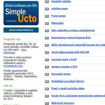
havarijní služba
výměna oken
Fond oprav
Hlasování
člen voleného orgánu společenství
kompetence revizní komise B.D.
Podpořte nás
Podpořte portál tím, že na
Může Společenství vlastníků koupit byt ne
svoji stránku umístíte odkaz
na náš web –
více
obch.zákon.paragr.244,243,194
informací
.
Chcete-li nám pomoci
rozvody vody v bytě
(napsáním článku,
nápadem apod.),
kontaktujte nás
.
oprava zvonku v SVJ
Portál společenství
vlastníků jednotek (SVJ,
fincování oprav
SVBJ) – články, legislativa,
diskuse, …
Vymáhání za právní úkony.
Víte že...
Praní v době nočního klidu
V sekci Legislativa najdete
zákony, vyhlášky a jiné
Vztah SVJ a uživatele komerčních nebytový
právní předpisy týkající
se SVJ.
Nebytové prostory