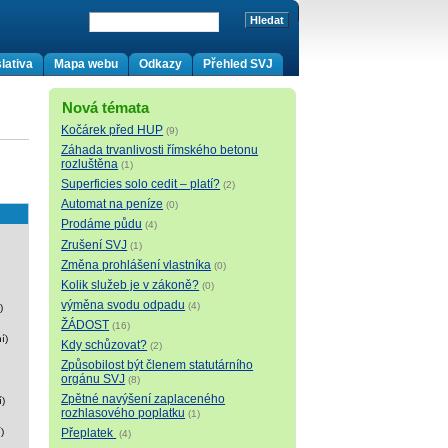
lativa
Mapa webu
Odkazy
Přehled SVJ
Nová témata
Kočárek před HUP
(9)
Záhada trvanlivosti římského betonu
rozluštěna
(1)
Superficies solo cedit – platí?
(2)
Automat na peníze
(0)
Prodáme půdu
(4)
Zrušení SVJ
(1)
Změna prohlášení vlastníka
(0)
Kolik služeb je v zákoně?
(0)
výměna svodu odpadu
(4)
)
ŽÁDOST
(16)
í)
Kdy schůzovat?
(2)
Způsobilost být členem statutárního
orgánu SVJ
(8)
Zpětné navýšení zaplaceného
)
rozhlasového poplatku
(1)
Přeplatek
)
(4)