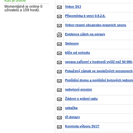
Kdo je online
Vybor SVJ
Momentálně je online 0
uživatelů a 109 hostů.
Připomínka k verzi 0.9.2.6.
Vybor-reseni obcansko-pravnich sporu
Evidence záloh na opravy
Smlouvy
klíče od vchodu
oprava zařízení v hodnotě vyšší než 50 000
Pokažený zámek ve společných prostorech
Pojištění domu a pojištění bytových jednot
nebytový prostor
Žádost o právní radu
sekačka
tři dotazy
Kontrola výboru SVJ?