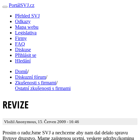
PortálSVJ.cz
Přehled SVJ
Odkazy
Mapa webu
Legislativa
Firmy
FAQ
Diskuse
Přihlásit se
Hledání
Domů
/
Diskuzní fórum
/
Zkušenosti s firmami
/
Ostatní zkušenosti s firmami
REVIZE
Vložil Anonymous, 15. Červen 2009 - 16:46
Prosim o radu:Jsme SVJ a nechceme aby nam dal delalo spravu
Bytove druzstvo. Mame zajistenou ucetni, veskere udrzby,(kominu