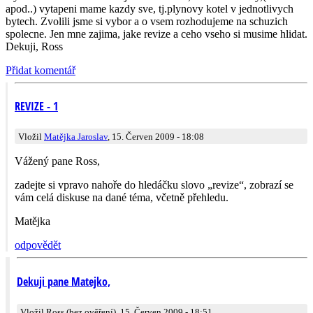
apod..) vytapeni mame kazdy sve, tj.plynovy kotel v jednotlivych
bytech. Zvolili jsme si vybor a o vsem rozhodujeme na schuzich
spolecne. Jen mne zajima, jake revize a ceho vseho si musime hlidat.
Dekuji, Ross
Přidat komentář
REVIZE - 1
Vložil
Matějka Jaroslav
, 15. Červen 2009 - 18:08
Vážený pane Ross,
zadejte si vpravo nahoře do hledáčku slovo „revize“, zobrazí se
vám celá diskuse na dané téma, včetně přehledu.
Matějka
odpovědět
Dekuji pane Matejko,
Vložil Ross (bez ověření), 15. Červen 2009 - 18:51