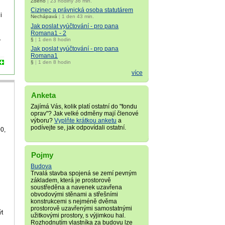
Zdeno
|
23 hodiny 36 min.
Cizinec a právnická osoba statutárem
i
Nechápavá
|
1 den 43 min.
Jak poslat vyúčtování - pro pana
Romana1 - 2
.
§
|
1 den 8 hodin
Jak poslat vyúčtování - pro pana
Romana1
§
|
1 den 8 hodin
více
Anketa
Zajímá Vás, kolik platí ostatní do "fondu
oprav"? Jak velké odměny mají členové
výboru?
Vyplňte krátkou anketu
a
podívejte se, jak odpovídali ostatní.
00,
Pojmy
Budova
Trvalá stavba spojená se zemí pevným
základem, která je prostorově
soustředěna a navenek uzavřena
obvodovými stěnami a střešními
konstrukcemi s nejméně dvěma
prostorově uzavřenými samostatnými
ýt
užitkovými prostory, s výjimkou hal.
Rozhodnutím vlastníka za budovu lze