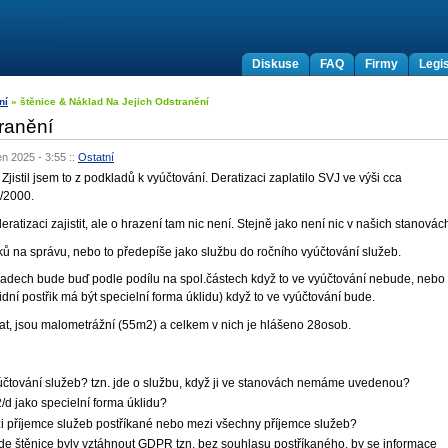
Diskuse
FAQ
Firmy
Legis
ní
» štěnice & Náklad Na Jejich Odstranění
tranění
en 2025 - 3:55
::
Ostatní
jistil jsem to z podkladů k vyúčtování. Deratizaci zaplatilo SVJ ve výši cca
8/2000.
atizaci zajistit, ale o hrazení tam nic není. Stejně jako není nic v našich stanovác
ěvků na správu, nebo to předepíše jako službu do ročního vyúčtování služeb.
ákladech bude buď podle podílu na spol.částech když to ve vyúčtování nebude, nebo
idní postřik má být specielní forma úklidu) když to ve vyúčtování bude.
kat, jsou malometrážní (55m2) a celkem v nich je hlášeno 28osob.
yúčtování služeb? tzn. jde o službu, když ji ve stanovách nemáme uvedenou?
/d jako specielní forma úklidu?
i příjemce služeb postříkané nebo mezi všechny příjemce služeb?
e štěnice byly vztáhnout GDPR tzn. bez souhlasu postříkaného, by se informace