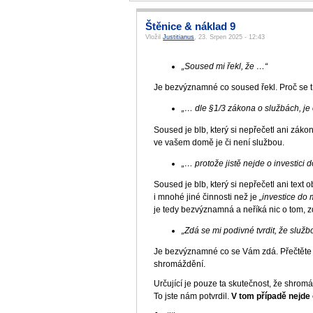
Štěnice & náklad 9
Vložil
Justitianus
, 23. Srpen 2025 - 12:43
„Soused mi řekl, že …“
Je bezvýznamné co soused řekl. Proč se 
„… dle §1/3 zákona o službách, je
Soused je blb, který si nepřečetl ani záko
ve vašem domě je či není službou.
„… protože jistě nejde o investici d
Soused je blb, který si nepřečetl ani te
i mnohé jiné činnosti než je
„investice do 
je tedy bezvýznamná a neříká nic o tom, z
„Zdá se mi podivné tvrdit, že služ
Je bezvýznamné co se Vám zdá. Přečtěte si
shromáždění.
Určující je pouze ta skutečnost, že shro
To jste nám potvrdil.
V tom případě nejde 