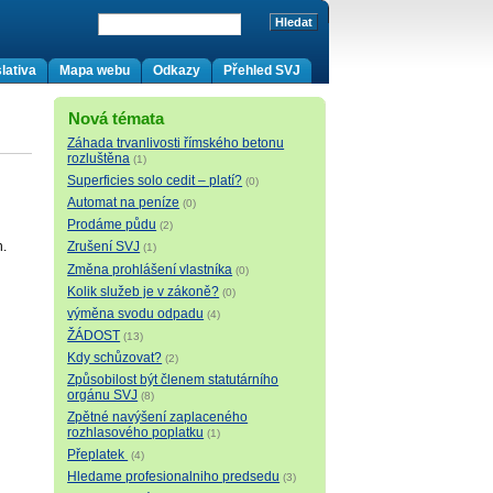
lativa
Mapa webu
Odkazy
Přehled SVJ
Nová témata
Záhada trvanlivosti římského betonu
rozluštěna
(1)
Superficies solo cedit – platí?
(0)
Automat na peníze
(0)
Prodáme půdu
(2)
h.
Zrušení SVJ
(1)
Změna prohlášení vlastníka
(0)
Kolik služeb je v zákoně?
(0)
výměna svodu odpadu
(4)
ŽÁDOST
(13)
Kdy schůzovat?
(2)
Způsobilost být členem statutárního
orgánu SVJ
(8)
Zpětné navýšení zaplaceného
rozhlasového poplatku
(1)
Přeplatek
(4)
Hledame profesionalniho predsedu
(3)