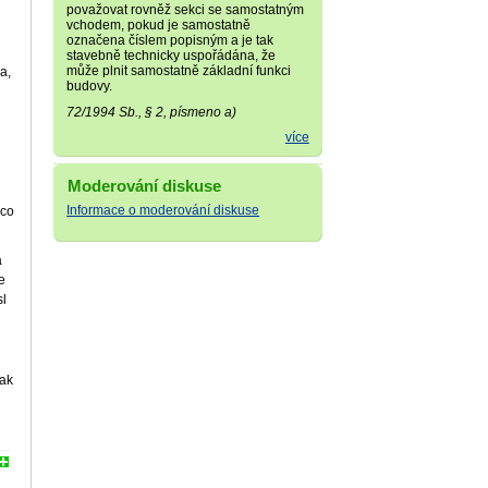
považovat rovněž sekci se samostatným
vchodem, pokud je samostatně
označena číslem popisným a je tak
stavebně technicky uspořádána, že
může plnit samostatně základní funkci
a,
budovy.
72/1994 Sb., § 2, písmeno a)
více
Moderování diskuse
Informace o moderování diskuse
 co
a
e
sl
tak