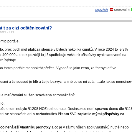
odpovědět
|
hodnocení
+1
atit za cizí odštěnicování?
 2025 - 1:23
omto portále.
o, proč bych měl platit za štěnice v bytech několika čuníků. V roce 2024 to je 3%
 400.000 a o rok později to již spotřebuje veškeré příspěvky nyní stanovené na
ní výdaje.
na tomto portále mnohokrát přečetl. Vypadá to jako cena, za “nebydlet” ve
/nesmí a že soused je blb a že je bezvýznamné co se mi zdá, ….ale jak se menšino
vidla rozúčtování služeb schválená shromáždění”
lo.
otože o tom nebylo §1208 NOZ rozhodnuto. Desinsekce není správou domu dle §11
ni ve stanovách ani v rozhodnutích­.
Přesto SVJ zaplatilo mými příspěvky na
,
co nenáleží vlastníku jednotky
a co je v zájmu všech spoluvlastníků nutné nebo