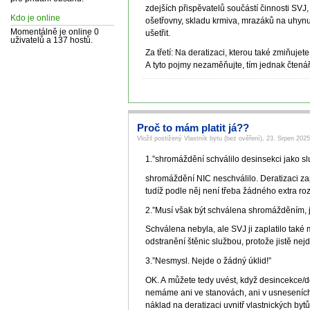
zdejších přispěvatelů součástí činnosti SVJ,
Kdo je online
ošetřovny, skladu krmiva, mrazáků na uhynulé
Momentálně je online 0
ušetřit.
uživatelů a 137 hostů.
Za třetí: Na deratizaci, kterou také zmiňujet
A tyto pojmy nezaměňujte, tím jednak čtenář
Proč to mám platit já??
Vložil postižený Vlastník bytu (bez ověření), 23. Srpen 2025
1.”shromáždění schválilo desinsekci jako s
shromáždění NIC neschválilo. Deratizaci zap
tudíž podle něj není třeba žádného extra ro
2.”Musí však být schválena shromážděním, j
Schválena nebyla, ale SVJ ji zaplatilo také
odstranění štěnic službou, protože jistě nejd
3.”Nesmysl. Nejde o žádný úklid!”
OK. A můžete tedy uvést, když desincekce/de­
nemáme ani ve stanovách, ani v usneseních,
náklad na deratizaci uvnitř vlastnických b