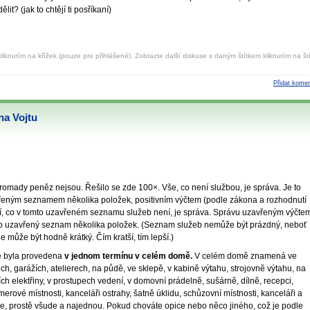
t? (jak to chtějí ti posříkaní)
liknutím na křížek (pouze pro přihlášené). Zobrazte další diskuse s daným štítkem kliknutím na ští
Přidat komen
na Vojtu
 hromady peněz nejsou. Řešilo se zde 100×. Vše, co není službou, je správa. Je to
řeným seznamem několika položek, positivním výčtem (podle zákona a rozhodnutí
ní, co v tomto uzavřeném seznamu služeb není, je správa. Správu uzavřeným výčte
 o uzavřený seznam několika položek. (Seznam služeb nemůže být prázdný, neboť
 může být hodně krátký. Čím kratší, tím lepší.)
ce byla provedena
v jednom termínu v celém domě.
V celém domě znamená ve
h, garážích, atelierech, na půdě, ve sklepě, v kabině výtahu, strojovně výtahu, na
ch elektřiny, v prostupech vedení, v domovní prádelně, sušárně, dílně, recepci,
rové místnosti, kanceláři ostrahy, šatně úklidu, schůzovní místnosti, kanceláři a
e, prostě všude a najednou. Pokud chováte opice nebo něco jiného, což je podle