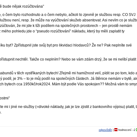
ě bude nějak rozúčtována”
 to, o čem bylo rozhodnuto a o čem nebylo, ačkoli to zjevně je službou resp. CO SVJ
lužbou není, resp. že může na vyúčtování skužeb absentovat. Asi nevím co je služb
rozúčtován, že mi jde k tíži podílem na společných prostorech – jen prostě nemám
 mého pohledu jde o “pseudo rozúčtování” nákladu, který by měli zaplatit ty
íku byt? Zpřístupnil jste svůj byt pro likvidaci hlodavců? Že ne? Pak neplníte své
ístupnit nechtěl. Takže co neplním? Nebo se vám zdám drzý, že se mi nelíbí platit
agabundů v těch vystříkaných bytech! Zřejmě mi hamižnost velí, pídit se po tom, kdo 
lný podíl, je 3% – to je můj podíl na společných částech. Já štěnice nemám v bytě, al
omých bytech cca 1950kč/rok2024. Mám být podle Vás spokojen?? Možná vám to smy
ostmi”
mi i jiné ne-služby (=divoké náklady, jak je lze zjistit z bankovního výpisu) platit, 
.
odpovědět
|
hodnocení
–2