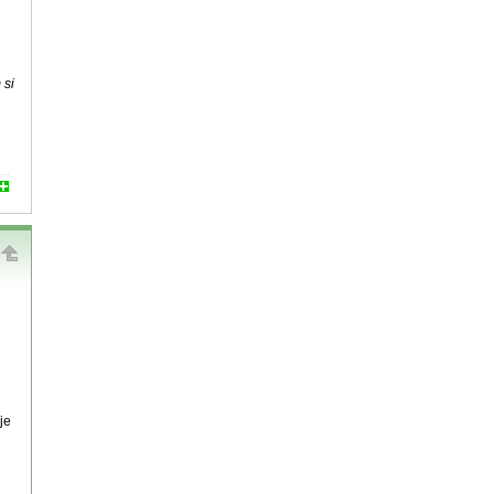
 si
je