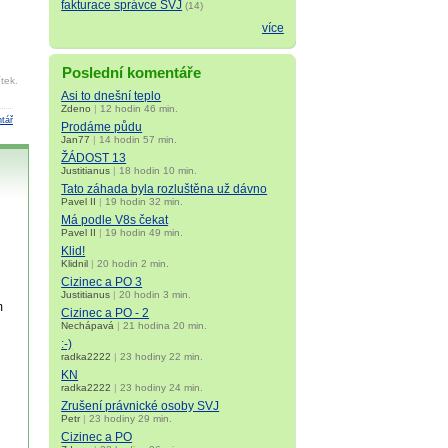
fakturace správce SVJ
(14)
více
Poslední komentáře
tek.
Asi to dnešní teplo
Zdeno
|
12 hodin 46 min.
tář
Prodáme půdu
Jan77
|
14 hodin 57 min.
ŽÁDOST 13
Justitianus
|
18 hodin 10 min.
Tato záhada byla rozluštěna už dávno
Pavel II
|
19 hodin 32 min.
Má podle V8s čekat
Pavel II
|
19 hodin 49 min.
Klid!
Klidnil
|
20 hodin 2 min.
Cizinec a PO 3
Justitianus
|
20 hodin 3 min.
m
Cizinec a PO - 2
Nechápavá
|
21 hodina 20 min.
:-)
radka2222
|
23 hodiny 22 min.
KN
radka2222
|
23 hodiny 24 min.
Zrušení právnické osoby SVJ
Petr
|
23 hodiny 29 min.
Cizinec a PO