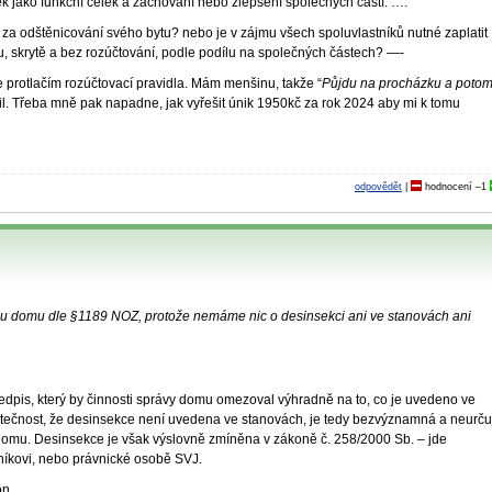
 jako funkční celek a zachování nebo zlepšení společných částí. ….”
d za odštěnicování svého bytu? nebo je v zájmu všech spoluvlastníků nutné zaplatit
u, skrytě a bez rozúčtování, podle podílu na společných částech? —-
 protlačím rozúčtovací pravidla. Mám menšinu, takže “
Půjdu na procházku a potom
il. Třeba mně pak napadne, jak vyřešit únik 1950kč za rok 2024 aby mi k tomu
odpovědět
|
hodnocení
–1
u domu dle §1189 NOZ, protože nemáme nic o desinsekci ani ve stanovách ani
edpis, který by činnosti správy domu omezoval výhradně na to, co je uvedeno ve
utečnost, že desinsekce není uvedena ve stanovách, je tedy bezvýznamná a neurču
omu. Desinsekce je však výslovně zmíněna v zákoně č. 258/2000 Sb. – jde
níkovi, nebo právnické osobě SVJ.
on.