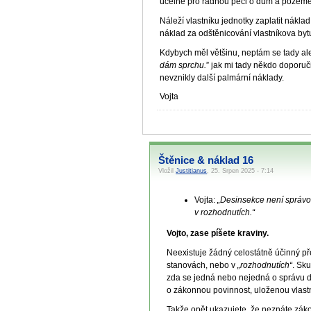
účelné pro řádnou péči o dům a pozemek
Náleží vlastníku jednotky zaplatit nákla
náklad za odštěnicování vlastníkova byt
Kdybych měl většinu, neptám se tady ale
dám sprchu.
” jak mi tady někdo doporuč
nevznikly další palmární náklady.
Vojta
Štěnice & náklad 16
Vložil
Justitianus
, 25. Srpen 2025 - 7:14
Vojta:
„Desinsekce není správo
v rozhodnutích.“
Vojto, zase píšete kraviny.
Neexistuje žádný celostátně účinný př
stanovách, nebo v
„rozhodnutích“
. Sk
zda se jedná nebo nejedná o správu d
o zákonnou povinnost, uloženou vlast
Takže opět ukazujete, že neznáte zák