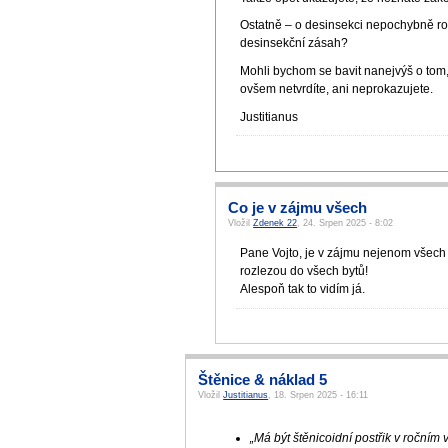
Ostatně – o desinsekci nepochybně ro
desinsekční zásah?
Mohli bychom se bavit nanejvýš o tom,
ovšem netvrdíte, ani neprokazujete.
Justitianus
Co je v zájmu všech
Vložil
Zdenek 22
, 24. Srpen 2025 - 8:02
Pane Vojto, je v zájmu nejenom všech s
rozlezou do všech bytů!
Alespoň tak to vidím já.
Štěnice & náklad 5
Vložil
Justitianus
, 18. Srpen 2025 - 16:11
„Má být štěnicoidní postřik v ročním