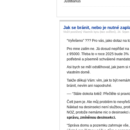
Justitianus
Jak se bránit, nebo je nutné zapl
Vložil postižený Vlastník bytu (bez ověření), 24. Srpen
“Vyřešeno” ??? Pro vás, jako dotaz na t
Pro mne zatím ne. Já dosud nepřišel na t
z 95000. Třeba to v roce 2025 bude 3% z
potřebné a písemně schválené mandator
Asi bych se měl odstěhovat, jak jsem si 
vlastním domě.
Takže děkuji Vám: vím, jak to být nemá
bránit, nevím ani napodruhé.
—- “Stále dokola totéž: Přečtěte si pra
Četl jsem je. Ale můj problém to nevyřeši
Náklad na desinsekci není službou, pr
NOZ, protože nemáme nic o desinsekci a
správu, zmíněnou desinsekci.
“Správa domu a pozemku zahrnuje vše