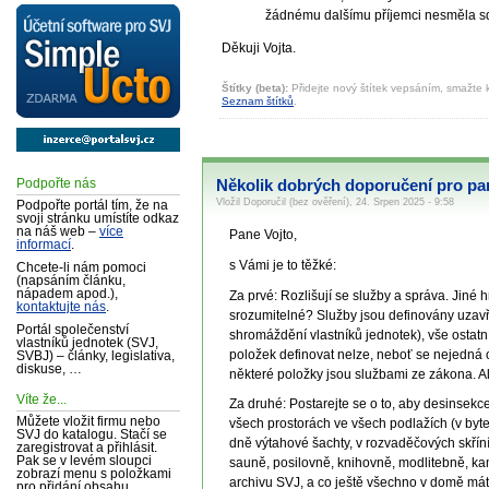
žádnému dalšímu příjemci nesměla sděli
Děkuji Vojta.
Štítky (beta):
Přidejte nový štítek vepsáním, smažte k
Seznam štítků
.
Podpořte nás
Několik dobrých doporučení pro pa
Vložil Doporučil (bez ověření), 24. Srpen 2025 - 9:58
Podpořte portál tím, že na
svoji stránku umístíte odkaz
na náš web –
více
Pane Vojto,
informací
.
s Vámi je to těžké:
Chcete-li nám pomoci
(napsáním článku,
nápadem apod.),
Za prvé: Rozlišují se služby a správa. Jiné
kontaktujte nás
.
srozumitelné? Služby jsou definovány uzav
Portál společenství
shromáždění vlastníků jednotek), vše ostat
vlastníků jednotek (SVJ,
položek definovat nelze, neboť se nejedná
SVBJ) – články, legislativa,
diskuse, …
některé položky jsou službami ze zákona. Ale
Víte že...
Za druhé: Postarejte se o to, aby desinsek
Můžete vložit firmu nebo
všech prostorách ve všech podlažích (v bytec
SVJ do katalogu. Stačí se
dně výtahové šachty, v rozvaděčových skříní
zaregistrovat a přihlásit.
Pak se v levém sloupci
sauně, posilovně, knihovně, modlitebně, kame
zobrazí menu s položkami
archivu SVJ, a co ještě všechno v domě mát
pro přidání obsahu.