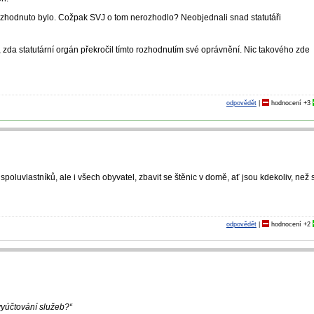
zhodnuto bylo. Cožpak SVJ o tom nerozhodlo? Neobjednali snad statutáři
 zda statutární orgán překročil tímto rozhodnutím své oprávnění. Nic takového zde
odpovědět
|
hodnocení
+3
poluvlastníků, ale i všech obyvatel, zbavit se štěnic v domě, ať jsou kdekoliv, než 
odpovědět
|
hodnocení
+2
 vyúčtování služeb?“