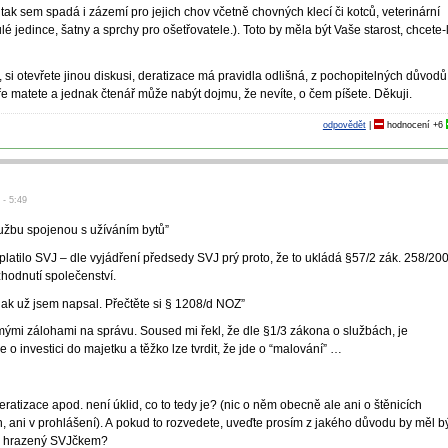
 tak sem spadá i zázemí pro jejich chov včetně chovných klecí či kotců, veterinární
 jedince, šatny a sprchy pro ošetřovatele.). Toto by měla být Vaše starost, chcete-l
e, si otevřete jinou diskusi, deratizace má pravidla odlišná, z pochopitelných důvodů
e matete a jednak čtenář může nabýt dojmu, že nevíte, o čem píšete. Děkuji.
odpovědět
|
hodnocení
+6
 - 5:49
lužbu spojenou s užíváním bytů”
latilo SVJ – dle vyjádření předsedy SVJ prý proto, že to ukládá §57/2 zák. 258/20
zhodnutí společenství.
ak už jsem napsal. Přečtěte si § 1208/d NOZ”
 mými zálohami na správu. Soused mi řekl, že dle §1/3 zákona o službách, je
e o investici do majetku a těžko lze tvrdit, že jde o “malování” …
ratizace apod. není úklid, co to tedy je? (nic o něm obecně ale ani o štěnicích
 ani v prohlášení). A pokud to rozvedete, uveďte prosím z jakého důvodu by měl b
ytů hrazený SVJčkem?