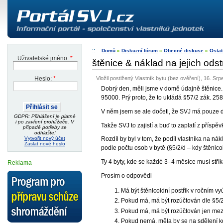
Domů
»
Diskuzní fórum
»
Obecné diskuse
»
Ostat
Uživatelské jméno:
*
štěnice & náklad na jejich ods
Vložil postižený Vlastník bytu (bez ověření), 16. Srp
Heslo:
*
Dobrý den, měli jsme v domě údajně štěnice. Z
95000. Prý proto, že to ukládá §57/2 zák. 25
V něm jsem se ale dočetl, že SVJ má pouze der
GDPR: Přihlášení je platné
i po zavření prohlížeče. V
Takže SVJ to zajistí a buď to zaplatí z přísp
případě potřeby se
odhlašte!
Vytvořit nový účet
Rozdíl by byl v tom, že podíl vlastníka na n
Zaslat nové heslo
podle počtu osob v bytě (§5/2/d – kdy štěnico
Ty 4 byty, kde se každé 3–4 měsíce musí stří
Reklama
Prosím o odpovědi
Má být štěnicoidní postřik v ročním v
Pokud má, má být rozúčtován dle §5/2
Pokud má, má být rozúčtován jen mez
Pokud nemá, měla by se na sdělení kd