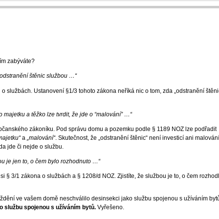
tím zabýváte?
 odstranění štěnic službou …“
n o službách. Ustanovení §1/3 tohoto zákona neříká nic o tom, zda „odstranění štěni
o majetku a těžko lze tvrdit, že jde o “malování” …“
xt občanského zákoníku. Pod správu domu a pozemku podle § 1189 NOZ lze podřadit
majetku“
a
„malování“
. Skutečnost, že „odstranění štěnic“ není investicí ani malován
da jde či nejde o službu.
bou je jen to, o čem bylo rozhodnuto …“
 § 3/1 zákona o službách a § 1208/d NOZ. Zjistíte, že službou je to, o čem rozhod
máždění ve vašem domě neschválilo desinsekci jako službu spojenou s užíváním byt
o službu spojenou s užíváním bytů.
Vyřešeno.