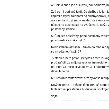
4.”Pokud snad jde o službu, pak samozřejm
Zdá se mi podivné tvrdit, že službou je jen
zaplatilo mými zálohami na služby/správu, s
ale vím, že i když nebyl náklad na štěnice 
náklad na desinsekci na vyúčtování. Takže z
postříkaný štěnice.
5.”Čím jste postižený, pane postižený Vlastn
povinnosti vlastníka bytu.”
Nedostatkem altruismu. Nikdo po mně nic zpř
se mi zdá nepřístojné?
Ty štěnice jsem přitáhl kterýkoli z těch 28v
proč zařídil, že můj, na vyúčtování nevidite
dal jsem za jejich likvidaci ve 3–4 soukr
dává. Mně ne.
6.”Přestaňte fantazírovat a zabývat se hloup
Když mi pane J. pošlete těch 1950kč a budete 
fantazírovat přestanu a budu velmi spokojen
Vojta