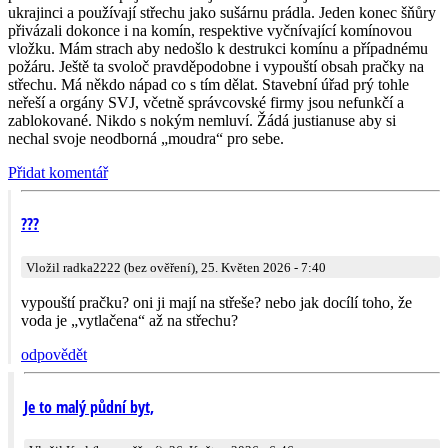
ukrajinci a používají střechu jako sušárnu prádla. Jeden konec šňůry
přivázali dokonce i na komín, respektive vyčnívající komínovou
vložku. Mám strach aby nedošlo k destrukci komínu a případnému
požáru. Ještě ta svoloč pravděpodobne i vypouští obsah pračky na
střechu. Má někdo nápad co s tím dělat. Stavební úřad prý tohle
neřeší a orgány SVJ, včetně správcovské firmy jsou nefunkčí a
zablokované. Nikdo s nokým nemluví. Žádá justianuse aby si
nechal svoje neodborná „moudra“ pro sebe.
Přidat komentář
???
Vložil radka2222 (bez ověření), 25. Květen 2026 - 7:40
vypouští pračku? oni ji mají na střeše? nebo jak docílí toho, že
voda je „vytlačena“ až na střechu?
odpovědět
Je to malý půdní byt,