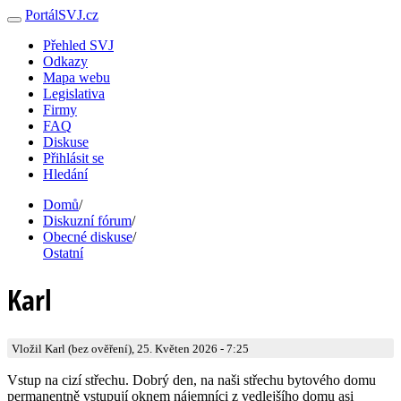
PortálSVJ.cz
Přehled SVJ
Odkazy
Mapa webu
Legislativa
Firmy
FAQ
Diskuse
Přihlásit se
Hledání
Domů
/
Diskuzní fórum
/
Obecné diskuse
/
Ostatní
Karl
Vložil Karl (bez ověření), 25. Květen 2026 - 7:25
Vstup na cizí střechu. Dobrý den, na naši střechu bytového domu
permanentně vstupují oknem nájemníci z vedlejšího domu asi