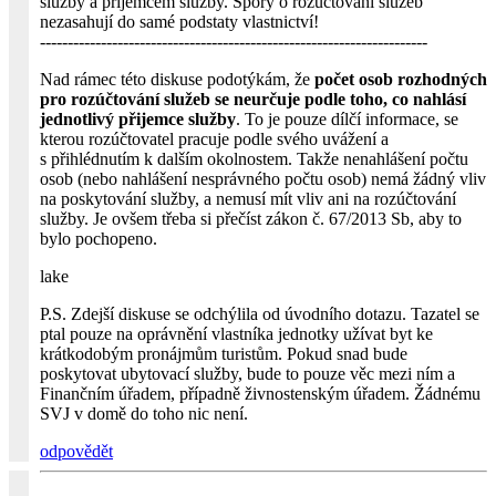
služby a příjemcem služby. Spory o rozúčtování služeb
nezasahují do samé podstaty vlastnictví!
----------------------------------------------------------------------
Nad rámec této diskuse podotýkám, že
počet osob rozhodných
pro rozúčtování služeb se neurčuje podle toho, co nahlásí
jednotlivý přijemce služby
. To je pouze dílčí informace, se
kterou rozúčtovatel pracuje podle svého uvážení a
s přihlédnutím k dalším okolnostem. Takže nenahlášení počtu
osob (nebo nahlášení nesprávného počtu osob) nemá žádný vliv
na poskytování služby, a nemusí mít vliv ani na rozúčtování
služby. Je ovšem třeba si přečíst zákon č. 67/2013 Sb, aby to
bylo pochopeno.
lake
P.S. Zdejší diskuse se odchýlila od úvodního dotazu. Tazatel se
ptal pouze na oprávnění vlastníka jednotky užívat byt ke
krátkodobým pronájmům turistům. Pokud snad bude
poskytovat ubytovací služby, bude to pouze věc mezi ním a
Finančním úřadem, případně živnostenským úřadem. Žádnému
SVJ v domě do toho nic není.
odpovědět