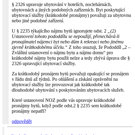
§ 2326 upravuje ubytování v hotelích, noclehárnách,
ubytovnách a jiných podobných zařízeních. Byt poskytující
ubytovací služby (krátkodobé pronájmy) považuji za ubytovnu
nebo jiné podobné zařízení.
U § 2235 týkajícího nájmu bytů ignorujete odst. 2
„(2)
Ustanovení tohoto pododdílu se nepoužijí, přenechává-li
pronajímatel nájemci byt nebo dům k rekreaci nebo jinému
zjevně krátkodobému účelu.“
Z toho usuzuji, že Pododdíl „2 –
Zvláštní ustanovení o nájmu bytu a nájmu domu“ pro
krátkodobé nájmy bytu použít nelze a tedy zbývá úprava dle §
2326 upravující ubytovací služby.
Za krátkodobý pronájem bytů považuji opakující se pronájem
v řádu dnů až týdnů. Po ohlášení a získání oprávnění na
ubytovací služby lze provozovat jak krátkodobé tak
dlouhodobé ubytování s poskytováním ubytovacích služeb.
Které ustanovení NOZ podle vás upravuje krátkodobé
pronájmy bytů, když podle odst.2 § 2235 sem krátkodobé
pronájmy nepatří?
odpovědět