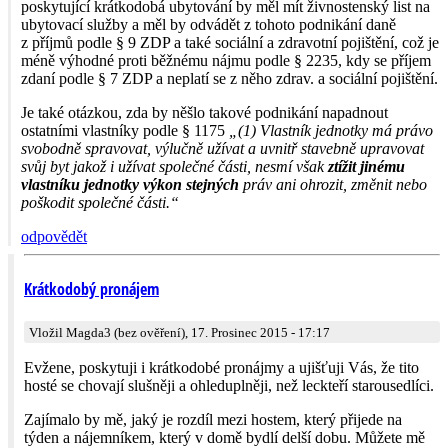
poskytující krátkodobá ubytování by měl mít živnostenský list na
ubytovací služby a měl by odvádět z tohoto podnikání daně
z příjmů podle § 9 ZDP a také sociální a zdravotní pojištění, což je
méně výhodné proti běžnému nájmu podle § 2235, kdy se příjem
zdaní podle § 7 ZDP a neplatí se z něho zdrav. a sociální pojištění.
Je také otázkou, zda by něšlo takové podnikání napadnout
ostatními vlastníky podle § 1175
„(1) Vlastník jednotky má právo
svobodně spravovat, výlučně užívat a uvnitř stavebně upravovat
svůj byt jakož i užívat společné části, nesmí však
ztížit jinému
vlastníku jednotky výkon stejných
práv ani ohrozit, změnit nebo
poškodit společné části.“
odpovědět
Krátkodobý pronájem
Vložil Magda3 (bez ověření), 17. Prosinec 2015 - 17:17
Evžene, poskytuji i krátkodobé pronájmy a ujišťuji Vás, že tito
hosté se chovají slušněji a ohleduplněji, než leckteří starousedlíci.
Zajímalo by mě, jaký je rozdíl mezi hostem, který přijede na
týden a nájemníkem, který v domě bydlí delší dobu. Můžete mě