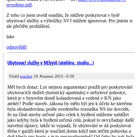
revedeno.pdf
.
Z toho co jsem uvedl soudím, že můžete poskytovat v bytě
ubytovací služby a výhrůžky SVJ můžete ignorovat. Pro jistotu si
ale přečtěte prohlášení.
lake
odpovědět
Ubytovací služby v NEbytě (ateliéru, studiu...)
Vložil
teacher
, 19. Prosinec 2015 - 0:59
Měl bych dotaz: Lze stejnou argumentaci použít pro poskytování
ubytovacích služeb (turistický apartmán) v nebytové jednotce,
která je v bytovém domě kolaudovaná a vedená v KN jako
ateliér? Podle staveb. zákona by mělo být jen k účelu ke kterému
byla zkolaudována, podle uvedeného rozsudku NS lze dovodit,
že na části stavby určené jako celek k bydlení můžeme nahlížet
jako kdyby byla k bydlení určená celá, pokud to nevyžaduje další
stavební úpravy, takže to vypadá, že ubytování se dá poskytovat
třeba v garáži která je součástí domu když tam strčím pohovku a
dvě křesla pro hosty a je to nenapadnutelné? Od čeho by pak byla