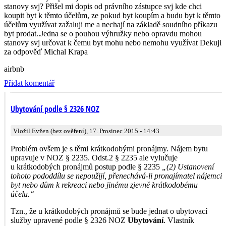
stanovy svj? Přišel mi dopis od právního zástupce svj kde chci
koupit byt k těmto účelům, ze pokud byt koupím a budu byt k těmto
účelům využívat zažaluji me a nechají na základě soudního příkazu
byt prodat..Jedna se o pouhou výhružky nebo opravdu mohou
stanovy svj určovat k čemu byt mohu nebo nemohu využívat Dekuji
za odpověď Michal Krapa
airbnb
Přidat komentář
Ubytování podle § 2326 NOZ
Vložil Evžen (bez ověření), 17. Prosinec 2015 - 14:43
Problém ovšem je s těmi krátkodobými pronájmy. Nájem bytu
upravuje v NOZ § 2235. Odst.2 § 2235 ale vylučuje
u krátkodobých pronájmů postup podle § 2235
„(2) Ustanovení
tohoto pododdílu se nepoužijí, přenechává-li pronajímatel nájemci
byt nebo dům k rekreaci nebo jinému zjevně krátkodobému
účelu.“
Tzn., že u krátkodobých pronájmů se bude jednat o ubytovací
služby upravené podle § 2326 NOZ
Ubytování
. Vlastník