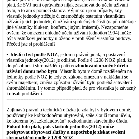
platí, že SVJ není oprávněno nijak zasahovat do účelu užívání
bytu, a to ani s pomocí stanov. Výjimkou jsou případy, kdy
vlastník jednotky ztěžuje či znemožňuje ostatním vlastníkům
užívání jejich jednotek, či užívání společných částí (např. obtěžuje
jiné vlastníky hlukem, kouřem, jinými imisemi). Nezapomeňte
ovšem, že omezení ohledně účelu užívání jednotky(1994) může
být vlastníkovi jednotky uloženo v prohlášení vlastníka budovy.
Přečetl jste si prohlášení?
• Jde-li o byt podle NOZ
, je tomu právně jinak, a postavení
vlastníka jednotky(2012) je odlišné. Podle § 1208 NOZ platí, že
do působnosti shromáždění patří
rozhodování o změně účelu
užívání domu nebo bytu
. Vlastník bytu v domě rozděleném na
jednotky podle NOZ je tedy ze zákona omezen v nakládání se
svým majetkem; změna způsobu užívání bytu podléhá schválení
shromážděním. I v tomto případě platí, že pro vlastníka je závazný
i obsah prohlášení.
---------------------------------------------------------------------------
Zajímavá právní a technická otázka je zda byt v bytovém domě,
používaný ke krátkodobému ubytování, stále slouží tomu účelu,
ke kterému byl „zkolaudován“ rozhodnutím stavebního úřadu.
Pokud toto platí, pak vlastník jednotky(2012) může
poskytovat ubytovací služby a nepotřebuje získat svolení
shromáždění podle § 1208 NOZ
.