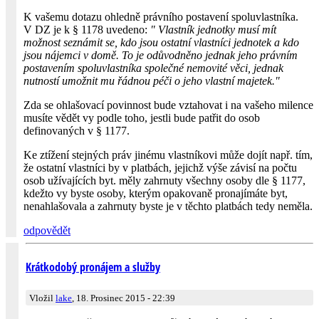
K vašemu dotazu ohledně právního postavení spoluvlastníka.
V DZ je k § 1178 uvedeno:
" Vlastník jednotky musí mít
možnost seznámit se, kdo jsou ostatní vlastníci jednotek a kdo
jsou nájemci v domě. To je odůvodněno jednak jeho právním
postavením spoluvlastníka společné nemovité věci, jednak
nutností umožnit mu řádnou péči o jeho vlastní majetek."
Zda se ohlašovací povinnost bude vztahovat i na vašeho milence
musíte vědět vy podle toho, jestli bude patřit do osob
definovaných v § 1177.
Ke ztížení stejných práv jinému vlastníkovi může dojít např. tím,
že ostatní vlastníci by v platbách, jejichž výše závisí na počtu
osob užívajících byt. měly zahrnuty všechny osoby dle § 1177,
kdežto vy byste osoby, kterým opakovaně pronajímáte byt,
nenahlašovala a zahrnuty byste je v těchto platbách tedy neměla.
odpovědět
Krátkodobý pronájem a služby
Vložil
lake
, 18. Prosinec 2015 - 22:39