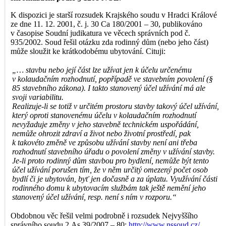
K dispozici je starší rozsudek Krajského soudu v Hradci Králové
ze dne 11. 12. 2001, č. j. 30 Ca 180/2001 – 30, publikováno
v časopise Soudní judikatura ve věcech správních pod č.
935/2002. Soud řešil otázku zda rodinný dům (nebo jeho část)
může sloužit ke krátkodobému ubytování. Cituji:
„… stavbu nebo její část lze užívat jen k účelu určenému
v kolaudačním rozhodnutí, popřípadě ve stavebním povolení (§
85 stavebního zákona). I takto stanovený účel užívání má ale
svoji variabilitu.
Realizuje-li se totiž v určitém prostoru stavby takový účel užívání,
který oproti stanovenému účelu v kolaudačním rozhodnutí
nevyžaduje změny v jeho stavebně technickém uspořádání,
nemůže ohrozit zdraví a život nebo životní prostředí, pak
k takovéto změně ve způsobu užívání stavby není ani třeba
rozhodnutí stavebního úřadu o povolení změny v užívání stavby.
Je-li proto rodinný dům stavbou pro bydlení, nemůže být tento
účel užívání porušen tím, že v něm určitý omezený počet osob
bydlí či je ubytován, byť jen dočasně a za úplatu. Využívání části
rodinného domu k ubytovacím službám tak ještě nemění jeho
stanovený účel užívání, resp. není s ním v rozporu.“
Obdobnou věc řešil velmi podrobně i rozsudek Nejvyššího
správního soudu 2 As 39/2007 – 80:
http://www.nssoud.cz/…