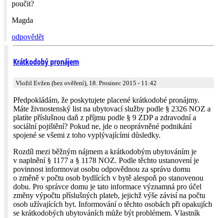
poučit?
Magda
odpovědět
Krátkodobý pronájem
Vložil Evžen (bez ověření), 18. Prosinec 2015 - 11:42
Předpokládám, že poskytujete placené krátkodobé pronájmy.
Máte živnostenský list na ubytovací služby podle § 2326 NOZ a
platíte příslušnou daň z příjmu podle § 9 ZDP a zdravodní a
sociální pojištění? Pokud ne, jde o neoprávněné podnikání
spojené se všemi z toho vyplývajícími důsledky.
Rozdíl mezi běžným nájmem a krátkodobým ubytováním je
v naplnění § 1177 a § 1178 NOZ. Podle těchto ustanovení je
povinnost informovat osobu odpovědnou za správu domu
o změně v počtu osob bydlících v bytě alespoň po stanovenou
dobu. Pro správce domu je tato informace významná pro účel
změny výpočtu příslušných plateb, jejichž výše závisí na počtu
osob užívajících byt. Informování o těchto osobách při opakujích
se krátkodobých ubytováních může být problémem. Vlastník