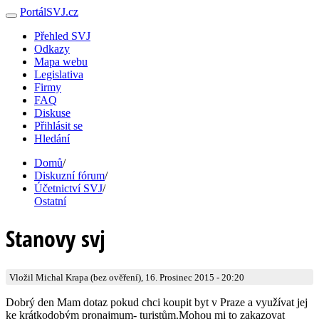
PortálSVJ.cz
Přehled SVJ
Odkazy
Mapa webu
Legislativa
Firmy
FAQ
Diskuse
Přihlásit se
Hledání
Domů
/
Diskuzní fórum
/
Účetnictví SVJ
/
Ostatní
Stanovy svj
Vložil Michal Krapa (bez ověření), 16. Prosinec 2015 - 20:20
Dobrý den Mam dotaz pokud chci koupit byt v Praze a využívat jej
ke krátkodobým pronajmum- turistům.Mohou mi to zakazovat