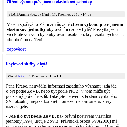
Ztížení výkonu práv jinému vlastníkovi jednotky
Vložil Amalie (bez ověření), 17. Prosinec 2015 - 14:59
V čem spočívá to Vámi zmiňované
ztížení výkonu práv jinému
vlastníkovi jednotky
ubytováním osob v bytě? Poskytla jsem
vícekráte ve svém bytě ubytování osobě blízké, nerada bych čelila
obdobnému nařčení.
odpovědět
Ubytovací služby v bytě
Vložil
lake
, 17. Prosinec 2015 - 1:15
Pane Krapo, neuvádíte informaci zásadního významu: zda jde
o byt podle ZoVB, nebo byt podle NOZ. V tom může být
podstatný právní rozdíl. Také jste neuvedl zda stanovy daného
SVJ obsahují nějaká konkrétní omezení v tom směru, který
naznačujete.
• Jde-li o byt podle ZoVB
, pak právní postavení vlastníka
jednotky(1994) určuje ZoVB. Právnická osoba SVJ(2000) má
pouze práva v rozsahu správce společných částí domu. Obecně