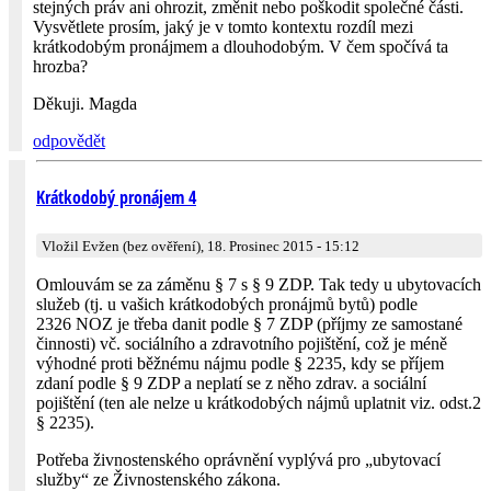
stejných práv ani ohrozit, změnit nebo poškodit společné části.
Vysvětlete prosím, jaký je v tomto kontextu rozdíl mezi
krátkodobým pronájmem a dlouhodobým. V čem spočívá ta
hrozba?
Děkuji. Magda
odpovědět
Krátkodobý pronájem 4
Vložil Evžen (bez ověření), 18. Prosinec 2015 - 15:12
Omlouvám se za záměnu § 7 s § 9 ZDP. Tak tedy u ubytovacích
služeb (tj. u vašich krátkodobých pronájmů bytů) podle
2326 NOZ je třeba danit podle § 7 ZDP (příjmy ze samostané
činnosti) vč. sociálního a zdravotního pojištění, což je méně
výhodné proti běžnému nájmu podle § 2235, kdy se příjem
zdaní podle § 9 ZDP a neplatí se z něho zdrav. a sociální
pojištění (ten ale nelze u krátkodobých nájmů uplatnit viz. odst.2
§ 2235).
Potřeba živnostenského oprávnění vyplývá pro „ubytovací
služby“ ze Živnostenského zákona.