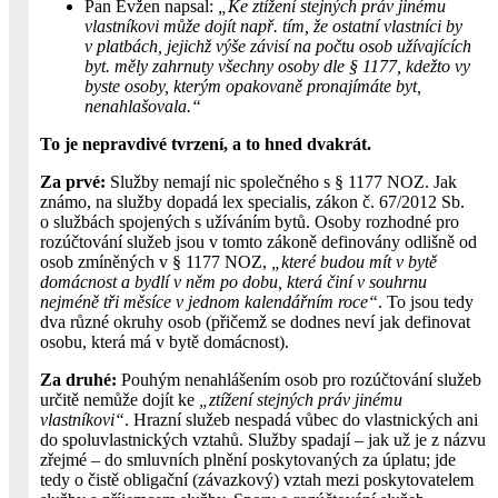
Pan Evžen napsal:
„Ke ztížení stejných práv jinému
vlastníkovi může dojít např. tím, že ostatní vlastníci by
v platbách, jejichž výše závisí na počtu osob užívajících
byt. měly zahrnuty všechny osoby dle § 1177, kdežto vy
byste osoby, kterým opakovaně pronajímáte byt,
nenahlašovala.“
To je nepravdivé tvrzení, a to hned dvakrát.
Za prvé:
Služby nemají nic společného s § 1177 NOZ. Jak
známo, na služby dopadá lex specialis, zákon č. 67/2012 Sb.
o službách spojených s užíváním bytů. Osoby rozhodné pro
rozúčtování služeb jsou v tomto zákoně definovány odlišně od
osob zmíněných v § 1177 NOZ,
„které budou mít v bytě
domácnost a bydlí v něm po dobu, která činí v souhrnu
nejméně tři měsíce v jednom kalendářním roce“
. To jsou tedy
dva různé okruhy osob (přičemž se dodnes neví jak definovat
osobu, která má v bytě domácnost).
Za druhé:
Pouhým nenahlášením osob pro rozúčtování služeb
určitě nemůže dojít ke
„ztížení stejných práv jinému
vlastníkovi“
. Hrazní služeb nespadá vůbec do vlastnických ani
do spoluvlastnických vztahů. Služby spadají – jak už je z názvu
zřejmé – do smluvních plnění poskytovaných za úplatu; jde
tedy o čistě obligační (závazkový) vztah mezi poskytovatelem