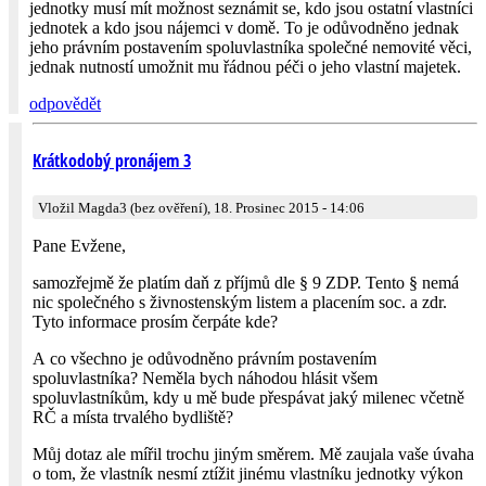
jednotky musí mít možnost seznámit se, kdo jsou ostatní vlastníci
jednotek a kdo jsou nájemci v domě. To je odůvodněno jednak
jeho právním postavením spoluvlastníka společné nemovité věci,
jednak nutností umožnit mu řádnou péči o jeho vlastní majetek.
odpovědět
Krátkodobý pronájem 3
Vložil Magda3 (bez ověření), 18. Prosinec 2015 - 14:06
Pane Evžene,
samozřejmě že platím daň z příjmů dle § 9 ZDP. Tento § nemá
nic společného s živnostenským listem a placením soc. a zdr.
Tyto informace prosím čerpáte kde?
A co všechno je odůvodněno právním postavením
spoluvlastníka? Neměla bych náhodou hlásit všem
spoluvlastníkům, kdy u mě bude přespávat jaký milenec včetně
RČ a místa trvalého bydliště?
Můj dotaz ale mířil trochu jiným směrem. Mě zaujala vaše úvaha
o tom, že vlastník nesmí ztížit jinému vlastníku jednotky výkon