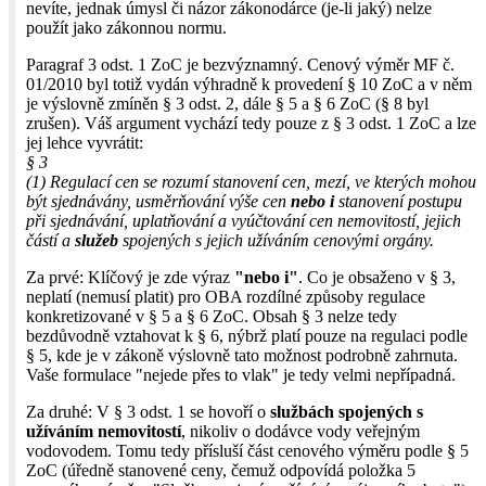
nevíte, jednak úmysl či názor zákonodárce (je-li jaký) nelze
použít jako zákonnou normu.
Paragraf 3 odst. 1 ZoC je bezvýznamný. Cenový výměr MF č.
01/2010 byl totiž vydán výhradně k provedení § 10 ZoC a v něm
je výslovně zmíněn § 3 odst. 2, dále § 5 a § 6 ZoC (§ 8 byl
zrušen). Váš argument vychází tedy pouze z § 3 odst. 1 ZoC a lze
jej lehce vyvrátit:
§ 3
(1) Regulací cen se rozumí stanovení cen, mezí, ve kterých mohou
být sjednávány, usměrňování výše cen
nebo i
stanovení postupu
při sjednávání, uplatňování a vyúčtování cen nemovitostí, jejich
částí a
služeb
spojených s jejich užíváním cenovými orgány.
Za prvé: Klíčový je zde výraz
"nebo i"
. Co je obsaženo v § 3,
neplatí (nemusí platit) pro OBA rozdílné způsoby regulace
konkretizované v § 5 a § 6 ZoC. Obsah § 3 nelze tedy
bezdůvodně vztahovat k § 6, nýbrž platí pouze na regulaci podle
§ 5, kde je v zákoně výslovně tato možnost podrobně zahrnuta.
Vaše formulace "nejede přes to vlak" je tedy velmi nepřípadná.
Za druhé: V § 3 odst. 1 se hovoří o
službách spojených s
užíváním nemovitostí
, nikoliv o dodávce vody veřejným
vodovodem. Tomu tedy přísluší část cenového výměru podle § 5
ZoC (úředně stanovené ceny, čemuž odpovídá položka 5