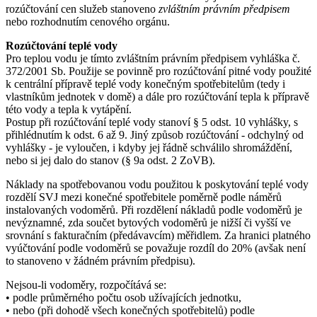
rozúčtování cen služeb stanoveno
zvláštním právním předpisem
nebo rozhodnutím cenového orgánu.
Rozúčtování teplé vody
Pro teplou vodu je tímto zvláštním právním předpisem vyhláška č.
372/2001 Sb. Použije se povinně pro rozúčtování pitné vody použité
k centrální přípravě teplé vody konečným spotřebitelům (tedy i
vlastníkům jednotek v domě) a dále pro rozúčtování tepla k přípravě
této vody a tepla k vytápění.
Postup při rozúčtování teplé vody stanoví § 5 odst. 10 vyhlášky, s
přihlédnutím k odst. 6 až 9. Jiný způsob rozúčtování - odchylný od
vyhlášky - je vyloučen, i kdyby jej řádně schválilo shromáždění,
nebo si jej dalo do stanov (§ 9a odst. 2 ZoVB).
Náklady na spotřebovanou vodu použitou k poskytování teplé vody
rozdělí SVJ mezi konečné spotřebitele poměrně podle náměrů
instalovaných vodoměrů. Při rozdělení nákladů podle vodoměrů je
nevýznamné, zda součet bytových vodoměrů je nižší či vyšší ve
srovnání s fakturačním (předávavcím) měřidlem. Za hranici platného
vyúčtování podle vodoměrů se považuje rozdíl do 20% (avšak není
to stanoveno v žádném právním předpisu).
Nejsou-li vodoměry, rozpočítává se:
• podle průměrného počtu osob užívajících jednotku,
• nebo (při dohodě všech konečných spotřebitelů) podle