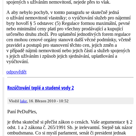
spojených s užíváním nemovitostí, nejede přes to vlak.
A aby nebylo pochyb, v tomto paragrafu se skutečně jedná
o užívání nemovitostí vlastníky; o vyúčtování služeb pro nájemní
byty hovoří § 5 odstavec (5) Regulace formou maximální, pevné
nebo minimální ceny platí pro všechny prodávající a kupující
určeného druhu zboží. Pro uplatnění jednotlivých forem regulace
cen mohou cenové orgány stanovit další věcné podmínky, včetně
pravidel a postupů pro stanovení těchto cen, jejich změn a
v případě nájmů nemovitostí nebo jejich částí a služeb spojených
s jejich užíváním i způsob jejich sjednávání, uplatňování a
vyúčtování.
odpovědět
Rozúčtování teplé a studené vody 2
Vložil
lake
, 16. Březen 2010 - 10:52
Paní PeDuPles,
je třeba skutečně si přečíst zákon o cenách. Vaše argumentace § 2
odst. 1 a 2 zákona č. 265/1991 Sb. je irelevantní. Stejně tak názor
ombudsmana. Co si myslí parlament, senát či president jednak