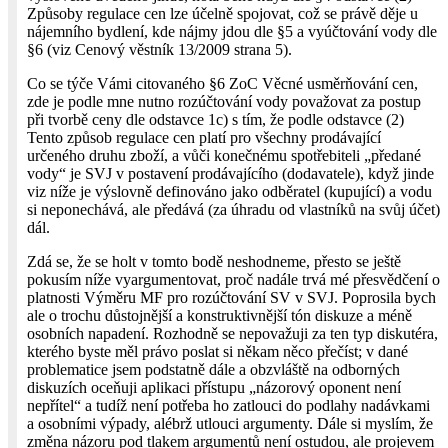
Způsoby regulace cen lze účelně spojovat, což se právě děje u
nájemního bydlení, kde nájmy jdou dle §5 a vyúčtování vody dle
§6 (viz Cenový věstník 13/2009 strana 5).
Co se týče Vámi citovaného §6 ZoC Věcné usměrňování cen,
zde je podle mne nutno rozúčtování vody považovat za postup
při tvorbě ceny dle odstavce 1c) s tím, že podle odstavce (2)
Tento způsob regulace cen platí pro všechny prodávající
určeného druhu zboží, a vůči konečnému spotřebiteli „předané
vody“ je SVJ v postavení prodávajícího (dodavatele), když jinde
viz níže je výslovně definováno jako odběratel (kupující) a vodu
si neponechává, ale předává (za úhradu od vlastníků na svůj účet)
dál.
Zdá se, že se holt v tomto bodě neshodneme, přesto se ještě
pokusím níže vyargumentovat, proč nadále trvá mé přesvědčení o
platnosti Výměru MF pro rozúčtování SV v SVJ. Poprosila bych
ale o trochu důstojnější a konstruktivnější tón diskuze a méně
osobních napadení. Rozhodně se nepovažuji za ten typ diskutéra,
kterého byste měl právo poslat si někam něco přečíst; v dané
problematice jsem podstatně dále a obzvláště na odborných
diskuzích oceňuji aplikaci přístupu „názorový oponent není
nepřítel“ a tudíž není potřeba ho zatlouci do podlahy nadávkami
a osobními výpady, alébrž utlouci argumenty. Dále si myslím, že
změna názoru pod tlakem argumentů není ostudou, ale projevem