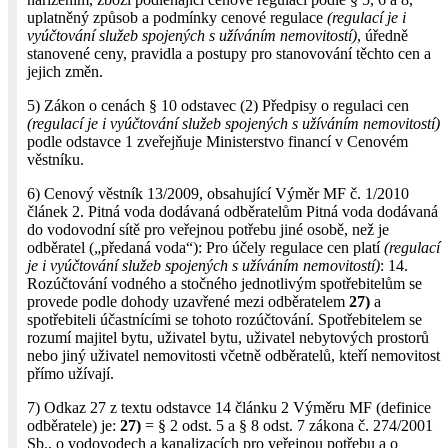
uplatněný způsob a podmínky cenové regulace
(regulací je i
vyúčtování služeb spojených s užíváním nemovitostí)
, úředně
stanovené ceny, pravidla a postupy pro stanovování těchto cen a
jejich změn.
5) Zákon o cenách § 10 odstavec (2) Předpisy o regulaci cen
(regulací je i vyúčtování služeb spojených s užíváním nemovitostí)
podle odstavce 1 zveřejňuje Ministerstvo financí v Cenovém
věstníku.
6) Cenový věstník 13/2009, obsahující Výměr MF č. 1/2010
článek 2. Pitná voda dodávaná odběratelům Pitná voda dodávaná
do vodovodní sítě pro veřejnou potřebu jiné osobě, než je
odběratel („předaná voda“): Pro účely regulace cen platí
(regulací
je i vyúčtování služeb spojených s užíváním nemovitostí)
: 14.
Rozúčtování vodného a stočného jednotlivým spotřebitelům se
provede podle dohody uzavřené mezi odběratelem
27)
a
spotřebiteli účastnícími se tohoto rozúčtování. Spotřebitelem se
rozumí majitel bytu, uživatel bytu, uživatel nebytových prostorů
nebo jiný uživatel nemovitosti včetně odběratelů, kteří nemovitost
přímo užívají.
7) Odkaz 27 z textu odstavce 14 článku 2 Výměru MF (definice
odběratele) je:
27)
= § 2 odst. 5 a § 8 odst. 7 zákona č. 274/2001
Sb., o vodovodech a kanalizacích pro veřejnou potřebu a o