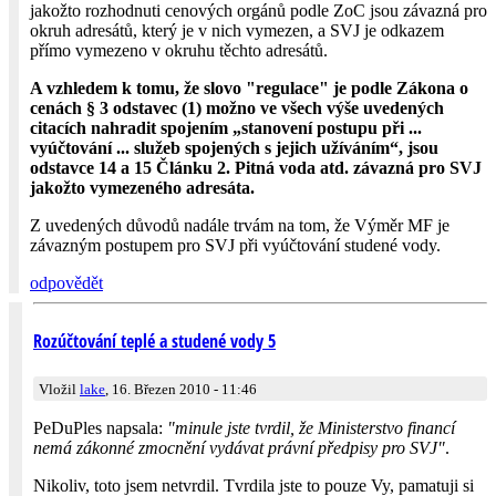
jakožto rozhodnuti cenových orgánů podle ZoC jsou závazná pro
okruh adresátů, který je v nich vymezen, a SVJ je odkazem
přímo vymezeno v okruhu těchto adresátů.
A vzhledem k tomu, že slovo "regulace" je podle Zákona o
cenách § 3 odstavec (1) možno ve všech výše uvedených
citacích nahradit spojením „stanovení postupu při ...
vyúčtování ... služeb spojených s jejich užíváním“, jsou
odstavce 14 a 15 Článku 2. Pitná voda atd. závazná pro SVJ
jakožto vymezeného adresáta.
Z uvedených důvodů nadále trvám na tom, že Výměr MF je
závazným postupem pro SVJ při vyúčtování studené vody.
odpovědět
Rozúčtování teplé a studené vody 5
Vložil
lake
, 16. Březen 2010 - 11:46
PeDuPles napsala:
"minule jste tvrdil, že Ministerstvo financí
nemá zákonné zmocnění vydávat právní předpisy pro SVJ"
.
Nikoliv, toto jsem netvrdil. Tvrdila jste to pouze Vy, pamatuji si