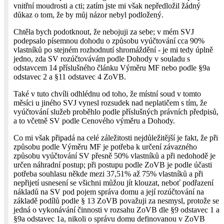
vnitřní moudrosti a cti; zatím jste mi však nepředložil žádný
důkaz o tom, že by můj názor nebyl podložený.
Chtěla bych podotknout, že nebojuji za sebe; v mém SVJ
podepsalo písemnou dohodu o způsobu vyúčtování cca 90%
vlastníků po stejném rozhodnutí shromáždění - je mi tedy úplně
jedno, zda SV rozúčtovávám podle Dohody v souladu s
odstavcem 14 příslušného článku Výměru MF nebo podle §9a
odstavec 2 a §11 odstavec 4 ZoVB.
Také v tuto chvíli odhlédnu od toho, že místní soud v tomto
měsíci u jiného SVJ vynesl rozsudek nad neplatičem s tím, že
vyúčtování služeb proběhlo podle příslušných právních předpisů,
a to včetně SV podle Cenového výměru a Dohody.
Co mi však připadá na celé záležitosti nejdůležitější je fakt, že při
způsobu podle Výměru MF je potřeba k určení závazného
způsobu vyúčtování SV přesně 50% vlastníků a při nedohodě je
určen náhradní postup; při postupu podle ZoVB je podle účasti
potřeba souhlasu někde mezi 37,51% až 75% vlastníků a při
nepřijetí usnesení se všichni můžou jít klouzat, neboť podřazení
nákladů na SV pod pojem správa domu a její rozúčtování na
základě podílů podle § 13 ZoVB považuji za nesmysl, protože se
jedná o vykonávání činnosti v rozsahu ZoVB dle §9 odstavec 1 a
§9a odstavec 1a, nikoli o správu domu definovanou v ZoVB