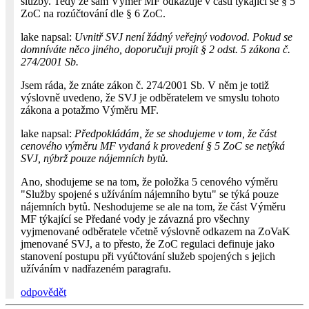
služby. Tedy že sám Výměr MF odkazuje v části týkající se § 5
ZoC na rozúčtování dle § 6 ZoC.
lake napsal:
Uvnitř SVJ není žádný veřejný vodovod. Pokud se
domníváte něco jiného, doporučuji projít § 2 odst. 5 zákona č.
274/2001 Sb.
Jsem ráda, že znáte zákon č. 274/2001 Sb. V něm je totiž
výslovně uvedeno, že SVJ je odběratelem ve smyslu tohoto
zákona a potažmo Výměru MF.
lake napsal:
Předpokládám, že se shodujeme v tom, že část
cenového výměru MF vydaná k provedení § 5 ZoC se netýká
SVJ, nýbrž pouze nájemních bytů.
Ano, shodujeme se na tom, že položka 5 cenového výměru
"Služby spojené s užíváním nájemního bytu" se týká pouze
nájemních bytů. Neshodujeme se ale na tom, že část Výměru
MF týkající se Předané vody je závazná pro všechny
vyjmenované odběratele včetně výslovně odkazem na ZoVaK
jmenované SVJ, a to přesto, že ZoC regulaci definuje jako
stanovení postupu při vyúčtování služeb spojených s jejich
užíváním v nadřazeném paragrafu.
odpovědět