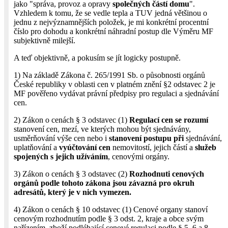
jako "správa, provoz a opravy
společných částí domu
".
Vzhledem k tomu, že se vedle tepla a TUV jedná většinou o
jednu z nejvýznamnějších položek, je mi konkrétní procentní
číslo pro dohodu a konkrétní náhradní postup dle Výměru MF
subjektivně milejší.
A teď objektivně, a pokusím se jít logicky postupně.
1) Na základě Zákona č. 265/1991 Sb. o působnosti orgánů
České republiky v oblasti cen v platném znění §2 odstavec 2 je
MF pověřeno vydávat právní předpisy pro regulaci a sjednávání
cen.
2) Zákon o cenách § 3 odstavec (1)
Regulací cen se rozumí
stanovení cen, mezí, ve kterých mohou být sjednávány,
usměrňování výše cen nebo i
stanovení postupu při
sjednávání,
uplatňování a
vyúčtování cen
nemovitostí, jejich částí a
služeb
spojených s jejich užíváním
, cenovými orgány.
3) Zákon o cenách § 3 odstavec (2)
Rozhodnuti cenových
orgánů podle tohoto zákona jsou závazná pro okruh
adresátů, který je v nich vymezen.
4) Zákon o cenách § 10 odstavec (1) Cenové organy stanoví
cenovým rozhodnutím podle § 3 odst. 2, kraje a obce svým
nařízením, zboží podléhající cenové regulaci podle § 5, 6 a 8,