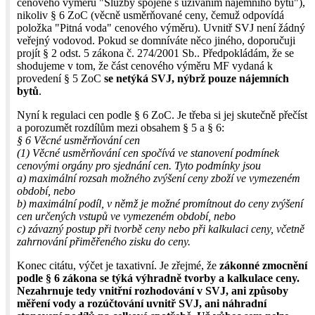
cenového výměru "Služby spojené s užíváním nájemního bytu"),
nikoliv § 6 ZoC (věcně usměrňované ceny, čemuž odpovídá
položka "Pitná voda" cenového výměru). Uvnitř SVJ není žádný
veřejný vodovod. Pokud se domníváte něco jiného, doporučuji
projít § 2 odst. 5 zákona č. 274/2001 Sb.. Předpokládám, že se
shodujeme v tom, že část cenového výměru MF vydaná k
provedení § 5 ZoC
se netýká SVJ, nýbrž pouze nájemních
bytů
.
Nyní k regulaci cen podle § 6 ZoC. Je třeba si jej skutečně přečíst
a porozumět rozdílům mezi obsahem § 5 a § 6:
§ 6 Věcné usměrňování cen
(1) Věcné usměrňování cen spočívá ve stanovení podmínek
cenovými orgány pro sjednání cen. Tyto podmínky jsou
a) maximální rozsah možného zvýšení ceny zboží ve vymezeném
období, nebo
b) maximální podíl, v němž je možné promítnout do ceny zvýšení
cen určených vstupů ve vymezeném období, nebo
c) závazný postup při tvorbě ceny nebo při kalkulaci ceny, včetně
zahrnování přiměřeného zisku do ceny.
Konec citátu, výčet je taxativní. Je zřejmé, že
zákonné zmocnění
podle § 6 zákona se týká výhradně tvorby a kalkulace ceny.
Nezahrnuje tedy vnitřní rozhodování v SVJ, ani způsoby
měření vody a rozúčtování uvnitř SVJ, ani náhradní