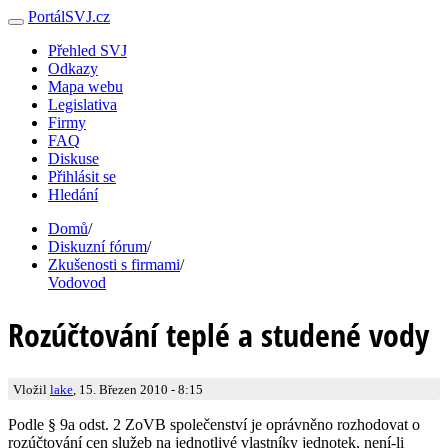
PortálSVJ.cz
Přehled SVJ
Odkazy
Mapa webu
Legislativa
Firmy
FAQ
Diskuse
Přihlásit se
Hledání
Domů
/
Diskuzní fórum
/
Zkušenosti s firmami
/
Vodovod
Rozúčtování teplé a studené vody
Vložil
lake
, 15. Březen 2010 - 8:15
Podle § 9a odst. 2 ZoVB společenství je oprávněno rozhodovat o
rozúčtování cen služeb na jednotlivé vlastníky jednotek, není-li