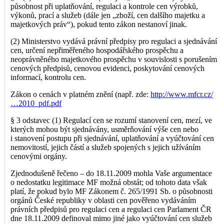
působnost při uplatňování, regulaci a kontrole cen výrobků,
výkonů, prací a služeb (dále jen „zboží, cen dalšího majetku a
majetkových práv“), pokud tento zákon nestanoví jinak.
(2) Ministerstvo vydává právní předpisy pro regulaci a sjednávání
cen, určení nepřiměřeného hospodářského prospěchu a
neoprávněného majetkového prospěchu v souvislosti s porušením
cenových předpisů, cenovou evidenci, poskytování cenových
informací, kontrolu cen.
Zákon o cenách v platném znění (např. zde:
http://www.mfcr.cz/
…2010_pdf.pdf
§ 3 odstavec (1) Regulací cen se rozumí stanovení cen, mezí, ve
kterých mohou být sjednávány, usměrňování výše cen nebo
i stanovení postupu při sjednávání, uplatňování a vyúčtování cen
nemovitostí, jejich částí a služeb spojených s jejich užíváním
cenovými orgány.
Zjednodušeně řečeno – do 18.11.2009 mohla Vaše argumentace
o nedostatku legitimace MF možná obstát; od tohoto data však
platí, že pokud bylo MF Zákonem č. 265/1991 Sb. o působnosti
orgánů České republiky v oblasti cen pověřeno vydáváním
právních předpisů pro regulaci cen a regulaci cen Parlament ČR
dne 18.11.2009 de­finoval mimo jiné jako vyúčtování cen služeb