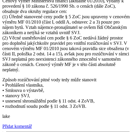
Cenový výměr Ministerstva financí (aktuálně 01/2010), vydaný k
provedení § 10 zákona č. 526/1990 Sb. o cenách (dále ZoC),
obsahuje dva okruhy regulace cen:
(1) Úředně stanovené ceny podle § 5 ZoC jsou upraveny v cenovém
výměru MF 01/2010 (část I, oddíl A, odstavec 2 a 3) pouze pro
nájem bytů. Vztah nájemce-pronajímatel se ovšem řídí Občanským
zákoníkem a netýká se vztahů uvnitř SVJ.
(2) Věcné usměrňování cen podle § 6 ZoC nedává žádný prostor
pro doplnění jakýchkoliv pravidel pro vnitřní rozúčtování v SVJ. V
cenovém výměru MF 01/2010 jsou taková pravidla sice obsažena (v
části II, položka 2 odst. 14 a 15), avšak jsou pro rozúčtování v rámci
SVJ neplatná pro neexistenci zákonného zmocnění v samotném
zákoně o cenách. Cenový výměr MF je v této části absolutně
neplatný.
Způsob rozúčtování pitné vody tedy může stanovit
• Prohlášení vlastníka,
• Smlouva o výstavbě,
• stanovy SVJ,
• usnesení shromáždění podle § 11 odst. 4 ZoVB,
• rozhodnutí soudu podle § 11 odst. 3 ZoVB.
lake
Přidat komentář