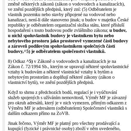
změně některých zákonů (zákon o vodovodech a kanalizacích),
ve znění pozdějších předpisů, který zní: (5) Odběratelem je
vlastník pozemku nebo stavby připojené na vodovod nebo
kanalizaci, není-li dále stanoveno jinak; u budov v majetku České
republiky je odběratelem organizační složka státu, které přísluší
hospodaření s touto budovou podle zvláštního zákona;
u budov,
u nichž spoluvlastník budovy je vlastníkem bytu nebo
nebytového prostoru jako prostorově vymezené části budovy
a zároveň podílovým spoluvlastníkem společných částí
budovy,^5) je odběratelem společenství vlastníků.
8) Odkaz
^5)
v Zákoně o vodovodech a kanalizacích je na
Zákon č. 72/1994 Sb., kterým se upravují některé spoluvlastnické
vztahy k budovám a některé vlastnické vztahy k bytům a
nebytovým prostorům a doplňují některé zákony (zákon o
vlastnictví bytů), ve znění pozdějších předpisů.
Když to shrnu z předchozích bodů, regulací je i vyúčtování
služeb spojených s užíváním nemovitostí, Výměr MF je závazný
pro okruh adresátů, který je v nich vymezen, přímým odkazem z
Výměru MF je adresátem (odběratelem) Společenství vlastníků s
dalším odkazem přímo na ZoVB.
Jinak řečeno, Výměr MF je platný pro všechny prodávající a
kupující (fyzické i právnické osoby) zboží v něm uvedeného,