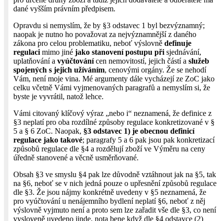
dané vyšším právním předpisem.
Opravdu si nemyslím, že by §3 odstavec 1 byl bezvýznamný;
naopak je nutno ho považovat za nejvýznamnější z daného
zákona pro celou problematiku, neboť výslovně
definuje
regulaci
mimo jiné
jako stanovení postupu při
sjednávání,
uplatňování a
vyúčtování
cen nemovitostí, jejich částí a
služeb
spojených s jejich užíváním
, cenovými orgány. Že se nehodí
Vám, není moje vina. Mé argumenty dále vycházejí ze ZoC jako
celku včetně Vámi vyjmenovaných paragrafů a nemyslím si, že
byste je vyvrátil, natož lehce.
Vámi citovaný klíčový výraz „nebo i“ neznamená, že definice z
§3 neplatí pro oba rozdílné způsoby regulace konkretizované v §
5 a § 6 ZoC. Naopak,
§3 odstavec 1) je obecnou definicí
regulace jako takové
; paragrafy 5 a 6 pak jsou pak konkretizací
způsobů regulace dle §4 a rozdělují zboží ve Výměru na ceny
úředně stanovené a věcně usměrňované.
Obsah §3 ve smyslu §4 pak lze důvodně vztáhnout jak na §5, tak
na §6, neboť se v nich jedná pouze o upřesnění způsobů regulace
dle §3. Že jsou nájmy konkrétně uvedeny v §5 neznamená, že
pro vyúčtování u nenájemního bydlení neplatí §6, neboť z něj
výslovně vyjmuto není a proto sem lze zařadit vše dle §3, co není
vysloveně uvedeno jinde, nota bene když dle §4 odstavce (2)