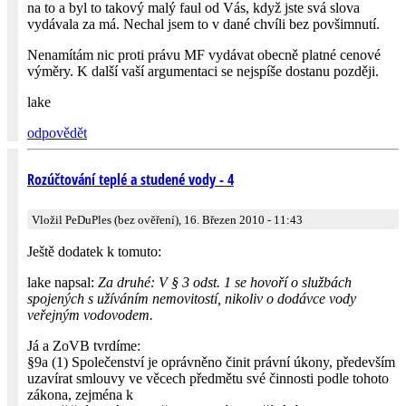
na to a byl to takový malý faul od Vás, když jste svá slova
vydávala za má. Nechal jsem to v dané chvíli bez povšimnutí.
Nenamítám nic proti právu MF vydávat obecně platné cenové
výměry. K další vaší argumentaci se nejspíše dostanu později.
lake
odpovědět
Rozúčtování teplé a studené vody - 4
Vložil PeDuPles (bez ověření), 16. Březen 2010 - 11:43
Ještě dodatek k tomuto:
lake napsal:
Za druhé: V § 3 odst. 1 se hovoří o službách
spojených s užíváním nemovitostí, nikoliv o dodávce vody
veřejným vodovodem.
Já a ZoVB tvrdíme:
§9a (1) Společenství je oprávněno činit právní úkony, především
uzavírat smlouvy ve věcech předmětu své činnosti podle tohoto
zákona, zejména k