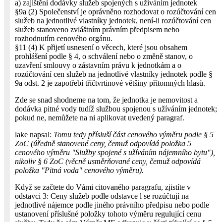
a) zajištění dodávky služeb spojených s užíváním jednotek
§9a (2) Společenství je oprávněno rozhodovat o rozúčtování cen
služeb na jednotlivé vlastníky jednotek, není-li rozúčtování cen
služeb stanoveno zvláštním právním předpisem nebo
rozhodnutím cenového orgánu.
§11 (4) K přijetí usnesení o věcech, které jsou obsahem
prohlášení podle § 4, o schválení nebo o změně stanov, o
uzavření smlouvy o zástavním právu k jednotkám a o
rozúčtování cen služeb na jednotlivé vlastníky jednotek podle §
9a odst. 2 je zapotřebí tříčtvrtinové většiny přítomných hlasů.
Zde se snad shodneme na tom, že jednotka je nemovitost a
dodávka pitné vody tudíž službou spojenou s užíváním jednotek;
pokud ne, nemůžete na ni aplikovat uvedený paragraf.
lake napsal:
Tomu tedy přísluší část cenového výměru podle § 5
ZoC (úředně stanovené ceny, čemuž odpovídá položka 5
cenového výměru "Služby spojené s užíváním nájemního bytu"),
nikoliv § 6 ZoC (věcně usměrňované ceny, čemuž odpovídá
položka "Pitná voda" cenového výměru).
Když se začtete do Vámi citovaného paragrafu, zjistíte v
odstavci 3: Ceny služeb podle odstavce l se rozúčtují na
jednotlivé nájemce podle jiného právního předpisu nebo podle
ustanovení příslušné položky tohoto výměru regulující cenu