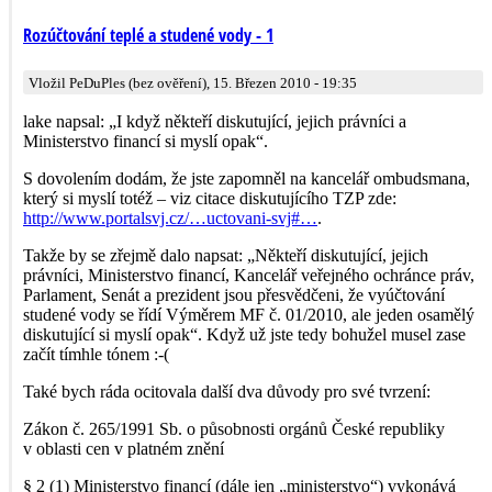
Rozúčtování teplé a studené vody - 1
Vložil PeDuPles (bez ověření), 15. Březen 2010 - 19:35
lake napsal: „I když někteří diskutující, jejich právníci a
Ministerstvo financí si myslí opak“.
S dovolením dodám, že jste zapomněl na kancelář ombudsmana,
který si myslí totéž – viz citace diskutujícího TZP zde:
http://www.portalsvj.cz/…uctovani-svj#…
.
Takže by se zřejmě dalo napsat: „Někteří diskutující, jejich
právníci, Ministerstvo financí, Kancelář veřejného ochránce práv,
Parlament, Senát a prezident jsou přesvědčeni, že vyúčtování
studené vody se řídí Výměrem MF č. 01/2010, ale jeden osamělý
diskutující si myslí opak“. Když už jste tedy bohužel musel zase
začít tímhle tónem :-(
Také bych ráda ocitovala další dva důvody pro své tvrzení:
Zákon č. 265/1991 Sb. o působnosti orgánů České republiky
v oblasti cen v platném znění
§ 2 (1) Ministerstvo financí (dále jen „ministerstvo“) vykonává