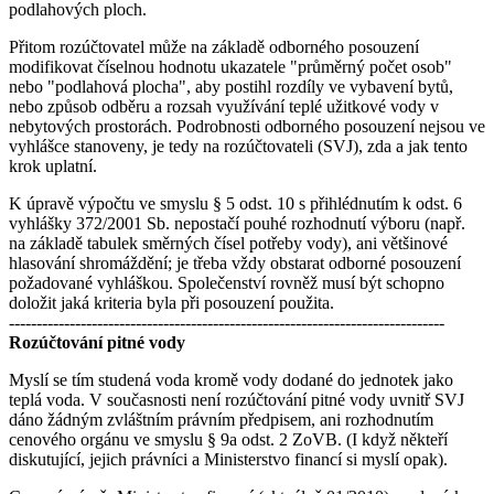
podlahových ploch.
Přitom rozúčtovatel může na základě odborného posouzení
modifikovat číselnou hodnotu ukazatele "průměrný počet osob"
nebo "podlahová plocha", aby postihl rozdíly ve vybavení bytů,
nebo způsob odběru a rozsah využívání teplé užitkové vody v
nebytových prostorách. Podrobnosti odborného posouzení nejsou ve
vyhlášce stanoveny, je tedy na rozúčtovateli (SVJ), zda a jak tento
krok uplatní.
K úpravě výpočtu ve smyslu § 5 odst. 10 s přihlédnutím k odst. 6
vyhlášky 372/2001 Sb. nepostačí pouhé rozhodnutí výboru (např.
na základě tabulek směrných čísel potřeby vody), ani většinové
hlasování shromáždění; je třeba vždy obstarat odborné posouzení
požadované vyhláškou. Společenství rovněž musí být schopno
doložit jaká kriteria byla při posouzení použita.
-------------------------------------------------------------------------------
Rozúčtování pitné vody
Myslí se tím studená voda kromě vody dodané do jednotek jako
teplá voda. V současnosti není rozúčtování pitné vody uvnitř SVJ
dáno žádným zvláštním právním předpisem, ani rozhodnutím
cenového orgánu ve smyslu § 9a odst. 2 ZoVB. (I když někteří
diskutující, jejich právníci a Ministerstvo financí si myslí opak).