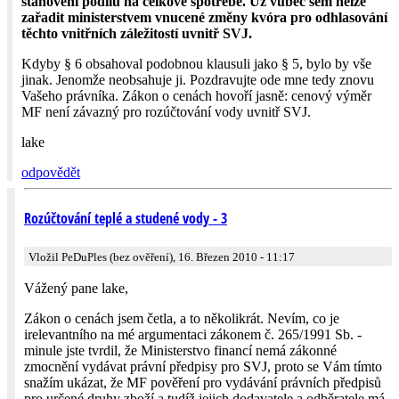
stanovení podílů na celkové spotřebě. Už vůbec sem nelze
zařadit ministerstvem vnucené změny kvóra pro odhlasování
těchto vnitřních záležitostí uvnitř SVJ.
Kdyby § 6 obsahoval podobnou klausuli jako § 5, bylo by vše
jinak. Jenomže neobsahuje ji. Pozdravujte ode mne tedy znovu
Vašeho právníka. Zákon o cenách hovoří jasně: cenový výměr
MF není závazný pro rozúčtování vody uvnitř SVJ.
lake
odpovědět
Rozúčtování teplé a studené vody - 3
Vložil PeDuPles (bez ověření), 16. Březen 2010 - 11:17
Vážený pane lake,
Zákon o cenách jsem četla, a to několikrát. Nevím, co je
irelevantního na mé argumentaci zákonem č. 265/1991 Sb. -
minule jste tvrdil, že Ministerstvo financí nemá zákonné
zmocnění vydávat právní předpisy pro SVJ, proto se Vám tímto
snažím ukázat, že MF pověření pro vydávání právních předpisů
pro určené druhy zboží a tudíž jejich dodavatele a odběratele má