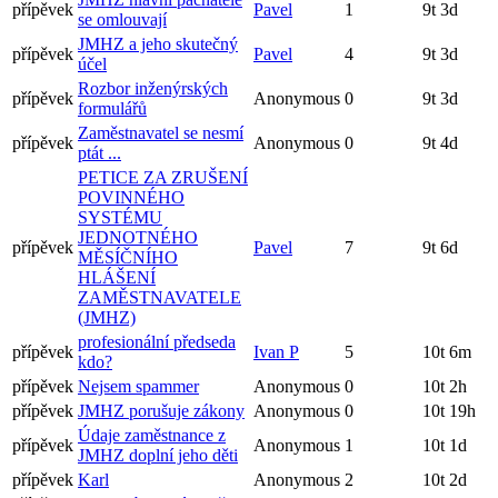
přípěvek
Pavel
1
9t 3d
se omlouvají
JMHZ a jeho skutečný
přípěvek
Pavel
4
9t 3d
účel
Rozbor inženýrských
přípěvek
Anonymous
0
9t 3d
formulářů
Zaměstnavatel se nesmí
přípěvek
Anonymous
0
9t 4d
ptát ...
PETICE ZA ZRUŠENÍ
POVINNÉHO
SYSTÉMU
JEDNOTNÉHO
přípěvek
Pavel
7
9t 6d
MĚSÍČNÍHO
HLÁŠENÍ
ZAMĚSTNAVATELE
(JMHZ)
profesionální předseda
přípěvek
Ivan P
5
10t 6m
kdo?
přípěvek
Nejsem spammer
Anonymous
0
10t 2h
přípěvek
JMHZ porušuje zákony
Anonymous
0
10t 19h
Údaje zaměstnance z
přípěvek
Anonymous
1
10t 1d
JMHZ doplní jeho děti
přípěvek
Karl
Anonymous
2
10t 2d