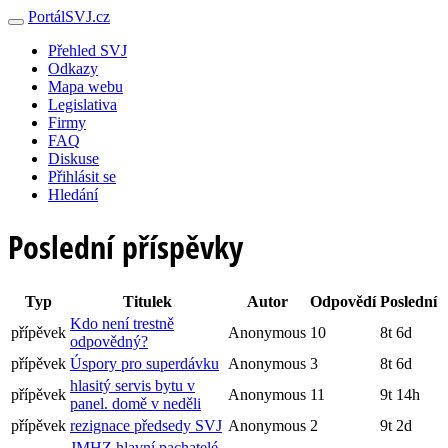
PortálSVJ.cz
Přehled SVJ
Odkazy
Mapa webu
Legislativa
Firmy
FAQ
Diskuse
Přihlásit se
Hledání
Poslední příspěvky
Typ
Titulek
Autor
Odpovědí
Poslední
Kdo není trestně
přípěvek
Anonymous
10
8t 6d
odpovědný?
přípěvek
Úspory pro superdávku
Anonymous
3
8t 6d
hlasitý servis bytu v
přípěvek
Anonymous
11
9t 14h
panel. domě v neděli
přípěvek
rezignace předsedy SVJ
Anonymous
2
9t 2d
JMHZ hlavní pachatelé