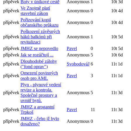
přípěvek
Boty v únikové cestě
Anonymous
1
10t 3d
Ve Znojmě platí
přípěvek
Anonymous
0
10t 4d
stavební zákon
Pořizování kopií
přípěvek
Anonymous
0
10t 4d
občanského průkazu
Poškození závěsných
přípěvek
háků balkónů při
Anonymous
1
10t 5d
revitalizaci
přípěvek
JMHZ se nepovedlo
Pavel
0
10t 5d
přípěvek
Jak se rozúčtují ...
Anonymous
5
10t 6d
Dlouhodobé zálohy
přípěvek
SvobodováJ
6
11t 1d
("fond oprav")
Omezení povinných
přípěvek
Pavel
3
11t 1d
osob pro AML
Plyn - plynové vedení
revize a kontrola.
přípěvek
Anonymous
5
11t 3d
Společné prostory a
uvnitř bytů.
JMHZ a arogantní
přípěvek
Pavel
11
11t 3d
Trpkoš
JMHZ - čeho jž bylo
přípěvek
Anonymous
0
11t 3d
dosaženo?