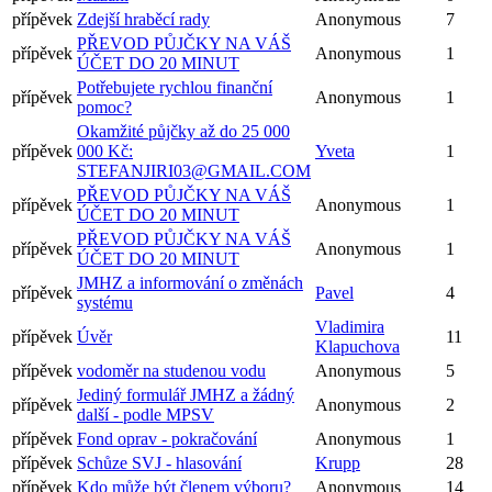
přípěvek
Zdejší hraběcí rady
Anonymous
7
PŘEVOD PŮJČKY NA VÁŠ
přípěvek
Anonymous
1
ÚČET DO 20 MINUT
Potřebujete rychlou finanční
přípěvek
Anonymous
1
pomoc?
Okamžité půjčky až do 25 000
přípěvek
000 Kč:
Yveta
1
STEFANJIRI03@GMAIL.COM
PŘEVOD PŮJČKY NA VÁŠ
přípěvek
Anonymous
1
ÚČET DO 20 MINUT
PŘEVOD PŮJČKY NA VÁŠ
přípěvek
Anonymous
1
ÚČET DO 20 MINUT
JMHZ a informování o změnách
přípěvek
Pavel
4
systému
Vladimira
přípěvek
Úvěr
11
Klapuchova
přípěvek
vodoměr na studenou vodu
Anonymous
5
Jediný formulář JMHZ a žádný
přípěvek
Anonymous
2
další - podle MPSV
přípěvek
Fond oprav - pokračování
Anonymous
1
přípěvek
Schůze SVJ - hlasování
Krupp
28
přípěvek
Kdo může být členem výboru?
Anonymous
14