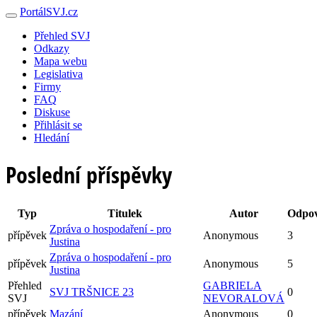
PortálSVJ.cz
Přehled SVJ
Odkazy
Mapa webu
Legislativa
Firmy
FAQ
Diskuse
Přihlásit se
Hledání
Poslední příspěvky
Typ
Titulek
Autor
Odpov
Zpráva o hospodaření - pro
přípěvek
Anonymous
3
Justina
Zpráva o hospodaření - pro
přípěvek
Anonymous
5
Justina
Přehled
GABRIELA
SVJ TRŠNICE 23
0
SVJ
NEVORALOVÁ
přípěvek
Mazání
Anonymous
0