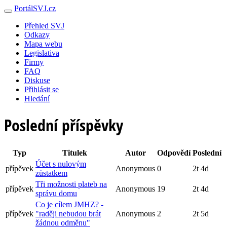
PortálSVJ.cz
Přehled SVJ
Odkazy
Mapa webu
Legislativa
Firmy
FAQ
Diskuse
Přihlásit se
Hledání
Poslední příspěvky
Typ
Titulek
Autor
Odpovědí
Poslední
Účet s nulovým
přípěvek
Anonymous
0
2t 4d
zůstatkem
Tři možnosti plateb na
přípěvek
Anonymous
19
2t 4d
správu domu
Co je cílem JMHZ? -
přípěvek
"raději nebudou brát
Anonymous
2
2t 5d
žádnou odměnu"