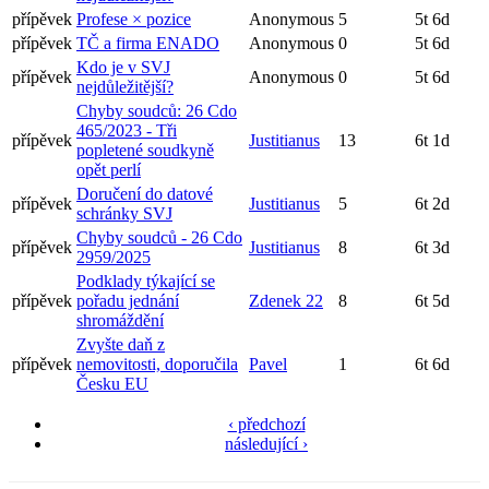
přípěvek
Profese × pozice
Anonymous
5
5t 6d
přípěvek
TČ a firma ENADO
Anonymous
0
5t 6d
Kdo je v SVJ
přípěvek
Anonymous
0
5t 6d
nejdůležitější?
Chyby soudců: 26 Cdo
465/2023 - Tři
přípěvek
Justitianus
13
6t 1d
popletené soudkyně
opět perlí
Doručení do datové
přípěvek
Justitianus
5
6t 2d
schránky SVJ
Chyby soudců - 26 Cdo
přípěvek
Justitianus
8
6t 3d
2959/2025
Podklady týkající se
přípěvek
pořadu jednání
Zdenek 22
8
6t 5d
shromáždění
Zvyšte daň z
přípěvek
nemovitosti, doporučila
Pavel
1
6t 6d
Česku EU
‹ předchozí
následující ›