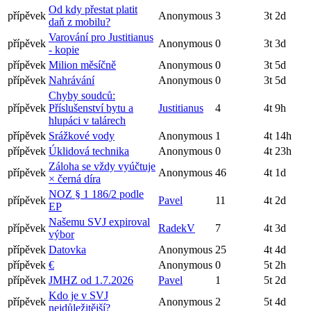
Od kdy přestat platit
přípěvek
Anonymous
3
3t 2d
daň z mobilu?
Varování pro Justitianus
přípěvek
Anonymous
0
3t 3d
- kopie
přípěvek
Milion měsíčně
Anonymous
0
3t 5d
přípěvek
Nahrávání
Anonymous
0
3t 5d
Chyby soudců:
přípěvek
Příslušenství bytu a
Justitianus
4
4t 9h
hlupáci v talárech
přípěvek
Srážkové vody
Anonymous
1
4t 14h
přípěvek
Úklidová technika
Anonymous
0
4t 23h
Záloha se vždy vyúčtuje
přípěvek
Anonymous
46
4t 1d
× černá díra
NOZ § 1 186/2 podle
přípěvek
Pavel
11
4t 2d
EP
Našemu SVJ expiroval
přípěvek
RadekV
7
4t 3d
výbor
přípěvek
Datovka
Anonymous
25
4t 4d
přípěvek
€
Anonymous
0
5t 2h
přípěvek
JMHZ od 1.7.2026
Pavel
1
5t 2d
Kdo je v SVJ
přípěvek
Anonymous
2
5t 4d
nejdůležitější?