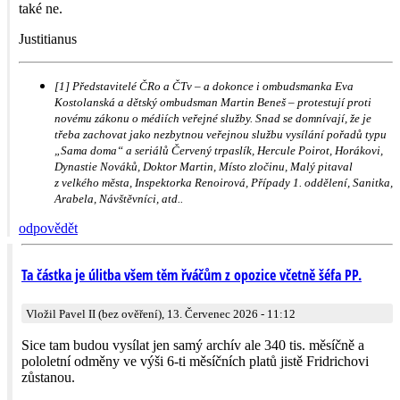
také ne.
Justitianus
[1] Představitelé ČRo a ČTv – a dokonce i ombudsmanka Eva
Kostolanská a dětský ombudsman Martin Beneš – protestují proti
novému zákonu o médiích veřejné služby. Snad se domnívají, že je
třeba zachovat jako nezbytnou veřejnou službu vysílání pořadů typu
„Sama doma“ a seriálů Červený trpaslík, Hercule Poirot, Horákovi,
Dynastie Nováků, Doktor Martin, Místo zločinu, Malý pitaval
z velkého města, Inspektorka Renoirová, Případy 1. oddělení, Sanitka,
Arabela, Návštěvníci, atd..
odpovědět
Ta částka je úlitba všem těm řváčům z opozice včetně šéfa PP.
Vložil Pavel II (bez ověření), 13. Červenec 2026 - 11:12
Sice tam budou vysílat jen samý archív ale 340 tis. měsíčně a
pololetní odměny ve výši 6-ti měsíčních platů jistě Fridrichovi
zůstanou.