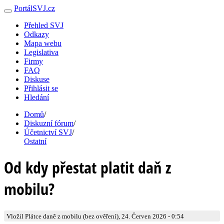
PortálSVJ.cz
Přehled SVJ
Odkazy
Mapa webu
Legislativa
Firmy
FAQ
Diskuse
Přihlásit se
Hledání
Domů
/
Diskuzní fórum
/
Účetnictví SVJ
/
Ostatní
Od kdy přestat platit daň z
mobilu?
Vložil Plátce daně z mobilu (bez ověření), 24. Červen 2026 - 0:54