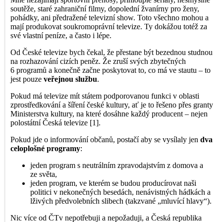
soutěže, staré zahraniční filmy, dopolední žvanírny pro ženy,
pohádky, ani předražené televizní show. Toto všechno mohou a
mají produkovat soukromoprávní televize. Ty dokážou totéž za
své vlastní peníze, a často i lépe.
Od České televize bych čekal, že přestane být bezednou studnou
na rozhazování cizích peněz. Že zruší svých zbytečných
6 programů a konečně začne poskytovat to, co má ve stautu – to
jest pouze
veřejnou službu
.
Pokud má televize mít státem podporovanou funkci v oblasti
zprostředkování a šíření české kultury, ať je to řešeno přes granty
Ministerstva kultury, na které dosáhne každý producent – nejen
polostátní Česká televize [1].
Pokud jde o informování občanů, postačí aby se vysílaly jen
dva
celoplošné programy
:
jeden program s neutrálním zpravodajstvím z domova a
ze světa,
jeden program, ve kterém se budou producírovat naši
politici v nekonečných besedách, nenávistných hádkách a
lživých předvolebních slibech (takzvané „mluvící hlavy“).
Nic více od ČTv nepotřebuji a nepožaduji, a Česká republika