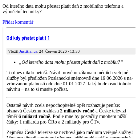
Od kterého data mohu přestat platit daň z mobilního telefonu a
výpočetní techniky?
Přidat komentář
Od kdy přestat platit 1
Vložil
Justitianus
, 24. Červen 2026 - 13:30
„Od kterého data mohu přestat platit daň z mobilu?“
To dnes nikdo netuší. Návrh nového zákona o médiích veřejné
služby byl předložen Poslanecké sněmovně dne 19.06.2026 s na­
vrhovanou platností ode dne 01.01.2027. Jaký bude osud tohoto
návrhu – na to si musíte počkat.
Ostatně návrh zcela nepochopitelně opět rozhazuje peníze:
přznává Českému rozhlasu
2 miliardy ročně
a České televizi
téměř
6 miliard ročně
. Podle mne by postačily mnohem nižší
čátky: 1 miliarda pro ČRo a 2 miliardy pro ČTv.
Zejména Česká televize se nechová jako médium veřejné služby!
Mne nezajímají sportovní přenosy, přihlouplé seriály, nesmyslné