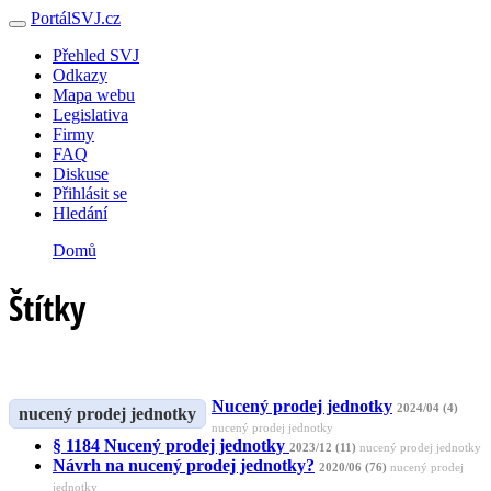
PortálSVJ.cz
Přehled SVJ
Odkazy
Mapa webu
Legislativa
Firmy
FAQ
Diskuse
Přihlásit se
Hledání
Domů
Štítky
Nucený prodej jednotky
2024/04 (4)
nucený prodej jednotky
nucený prodej jednotky
§ 1184 Nucený prodej jednotky
2023/12 (11)
nucený prodej jednotky
Návrh na nucený prodej jednotky?
2020/06 (76)
nucený prodej
jednotky