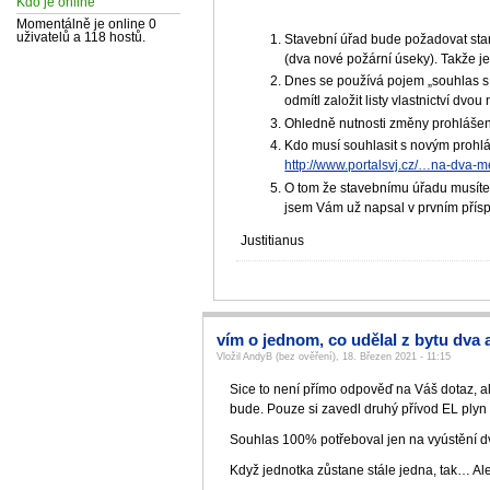
Kdo je online
Momentálně je online 0
uživatelů a 118 hostů.
Stavební úřad bude požadovat stan
(dva nové požární úseky). Takže j
Dnes se používá pojem „souhlas s 
odmítl založit listy vlastnictví dvo
Ohledně nutnosti změny prohlášení
Kdo musí souhlasit s novým prohlá
http://www.portalsvj.cz/…na-dva-
O tom že stavebnímu úřadu musíte
jsem Vám už napsal v prvním přísp
Justitianus
vím o jednom, co udělal z bytu dva 
Vložil AndyB (bez ověření), 18. Březen 2021 - 11:15
Sice to není přímo odpověď na Váš dotaz, al
bude. Pouze si zavedl druhý přívod EL plyn
Souhlas 100% potřeboval jen na vyústění dve
Když jednotka zůstane stále jedna, tak… Ale 