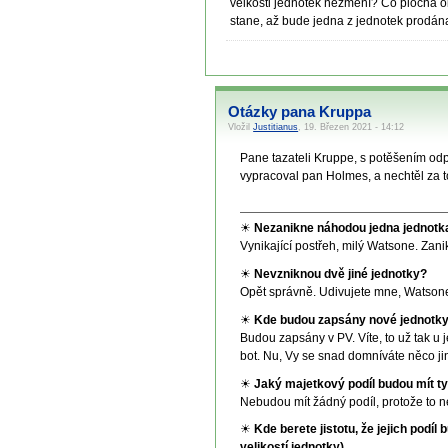
velkosti jednotek nezmění? Co plocha ob
stane, až bude jedna z jednotek prodána
Otázky pana Kruppa
Vložil
Justitianus
, 19. Březen 2021 - 14:12
Pane tazateli Kruppe, s potěšením od
vypracoval pan Holmes, a nechtěl za t
☀
Nezanikne náhodou jedna jednotk
Vynikající postřeh, milý Watsone. Zani
☀
Nevzniknou dvě jiné jednotky?
Opět správně. Udivujete mne, Watsone.
☀
Kde budou zapsány nové jednotky
Budou zapsány v PV. Víte, to už tak u
bot. Nu, Vy se snad domníváte něco j
☀
Jaký majetkový podíl budou mít ty
Nebudou mít žádný podíl, protože to n
☀
Kde berete jistotu, že jejich podí
velikostí jednotky).