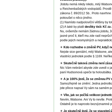
Jistotu nemá nikdy nikdo, milý Watsone
u Reichenbašských vodopádů. Prostě 
zákona č. 89/2012 Sb.. Proto navrhne 
pokoušel o něco jiného.
(1) Namísto nadpoloviční většiny by t
(2) A také by platil
desítky tisíc Kč z
Nu, ovšemže nemám žádnou jistotu, že
jasné proč ti, kteří mu zde radí neprů
podle jejich nesmyslných a nepraktick
☀
Kdo rozhodne o změně PV, když ne
Nejste sice geniální, milý Watsone, 
vlastníci jednotek podle § 1169. Neříke
☀
Skutečně taková změna není zásah 
Nic Vám nebrání abyste zde uvedl o 
paní Hudsonová upeče ta holoubátka. 
☀
A je 100% jisté, že se změnou PV
Samozřejmě se změní. Jedna jednotka z
jste přece napsal Vy sám na samém p
☀
Víte, jak se počítá velikost jednot
Nevím, Watsone. Ani Vy to nevíte. Pro
Ostatně je to naprosto bezvýznamné p
☀
Je skutečně jisté, že se stavební