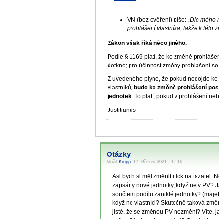
VN (bez ověření) píše:
„Dle mého n
prohlášení vlastníka, takže k tét
Zákon však říká něco jiného.
Podle § 1169 platí, že ke změně prohláše
dotkne; pro účinnost změny prohlášení se 
Z uvedeného plyne, že pokud nedojde ke z
vlastníků,
bude ke změně prohlášení post
jednotek
. To platí, pokud v prohlášení 
Justitianus
Otázky
Vložil
Krupp
, 17. Březen 2021 - 17:16
Asi bych si měl změnit nick na tazatel
zapsány nové jednotky, když ne v PV? Jak
součtem podílů zaniklé jednotky? (majet
když ne vlastníci? Skutečně taková změn
jisté, že se změnou PV nezmění? Víte, ja