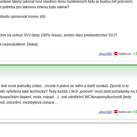
tane stejny (akorat novi vlastnici dvou rozdelenych bytu je budou mit polovicni
 je potreba pro takovou zmenu bytu udelat?
nebudu upravovat nosne zdi)
ichni na schuzi SVJ (tedy 100% hlasu), anebo staci predsednictvo SVJ?
a neproduktivni­. Dekuji
odpovědět
|
hodnocení
–1
vě nové jednotky (nebo , chcete-li jedna se mění a další vzniká). Zjevně si to
ěr vyřešený také technicky? Tedy každá z těch „polovin“ musí plnit požadavky na b
e stoupačkám (topení, voda. odpad…) , své odvětrání WC/koupelny/kuchyně (tedy
ností, oslunění, mezibytová izolace…
odpovědět
|
hodnocení
+3