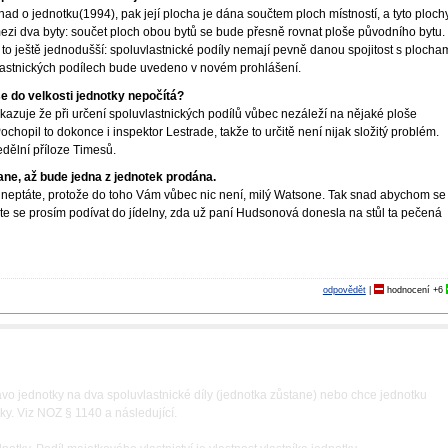
ad o jednotku(1994), pak její plocha je dána součtem ploch místností, a tyto ploch
ezi dva byty: součet ploch obou bytů se bude přesně rovnat ploše původního bytu.
 to ještě jednodušší: spoluvlastnické podíly nemají pevně danou spojitost s plocha
vlastnických podílech bude uvedeno v novém prohlášení.
e do velkosti jednotky nepočítá?
kazuje že při určení spoluvlastnických podílů vůbec nezáleží na nějaké ploše
chopil to dokonce i inspektor Lestrade, takže to určitě není nijak složitý problém.
dělní příloze Timesů.
ane, až bude jedna z jednotek prodána.
o neptáte, protože do toho Vám vůbec nic není, milý Watsone. Tak snad abychom se
te se prosím podívat do jídelny, zda už paní Hudsonová donesla na stůl ta pečená
odpovědět
|
hodnocení
+6
rávo jednotky na dva spoluvlastnické díly (jednotka zůstane) nebo chce jednotku
tky. Viz NOZ § 1140 a následující.