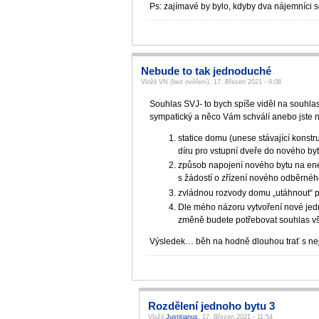
Ps: zajímavé by bylo, kdyby dva nájemníci 
Nebude to tak jednoduché
Vložil VN (bez ověření), 17. Březen 2021 - 9:08
Souhlas SVJ- to bych spíše viděl na souhla
sympatický a něco Vám schválí anebo jste ne
statice domu (unese stávající konst
díru pro vstupní dveře do nového byt
způsob napojení nového bytu na energ
s žádostí o zřízení nového odběrnéh
zvládnou rozvody domu „utáhnout“ př
Dle mého názoru vytvoření nové jedn
změně budete potřebovat souhlas vš
Výsledek… běh na hodně dlouhou trať s nej
Rozdělení jednoho bytu 3
Vložil
Justitianus
, 17. Březen 2021 - 11:54