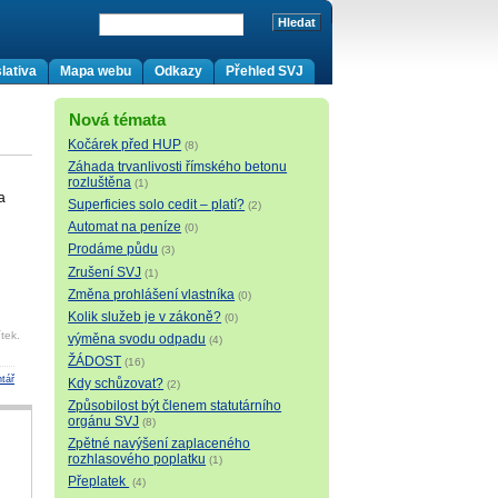
lativa
Mapa webu
Odkazy
Přehled SVJ
Nová témata
Kočárek před HUP
(8)
Záhada trvanlivosti římského betonu
rozluštěna
(1)
a
Superficies solo cedit – platí?
(2)
Automat na peníze
(0)
Prodáme půdu
(3)
Zrušení SVJ
(1)
Změna prohlášení vlastníka
(0)
Kolik služeb je v zákoně?
(0)
tek.
výměna svodu odpadu
(4)
ŽÁDOST
(16)
tář
Kdy schůzovat?
(2)
Způsobilost být členem statutárního
orgánu SVJ
(8)
Zpětné navýšení zaplaceného
rozhlasového poplatku
(1)
Přeplatek
(4)