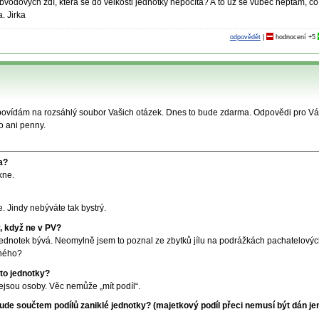
vodových zdí, která se do velkosti jednotky nepočítá? A to už se vůbec neptám, co
. Jirka
odpovědět
|
hodnocení
+5
povídám na rozsáhlý soubor Vašich otázek. Dnes to bude zdarma. Odpovědi pro V
o ani penny.
a?
kne.
 Jindy nebýváte tak bystrý.
, když ne v PV?
 jednotek bývá. Neomylně jsem to poznal ze zbytků jílu na podrážkách pachatelový
iného?
to jednotky?
ejsou osoby. Věc nemůže „mít podíl“.
l bude součtem podílů zaniklé jednotky? (majetkový podíl přeci nemusí být dán je