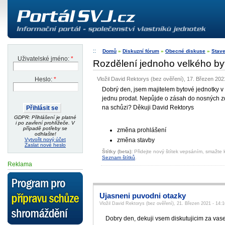
Domů
»
Diskuzní fórum
»
Obecné diskuse
»
Stave
Uživatelské jméno:
*
Rozdělení jednoho velkého by
Vložil David Rektorys (bez ověření), 17. Březen 202
Heslo:
*
Dobrý den, jsem majitelem bytové jednotky v
jednu prodat. Nepůjde o zásah do nosných zdí
na schůzi? Děkuji David Rektorys
GDPR: Přihlášení je platné
i po zavření prohlížeče. V
případě potřeby se
změna prohlášení
odhlašte!
Vytvořit nový účet
změna stavby
Zaslat nové heslo
Štítky (beta):
Přidejte nový štítek vepsáním, smažte k
Seznam štítků
.
Reklama
Ujasneni puvodni otazky
Vložil David Rektorys (bez ověření), 21. Březen 2021 - 14:1
Dobry den, dekuji vsem diskutujicim za vas