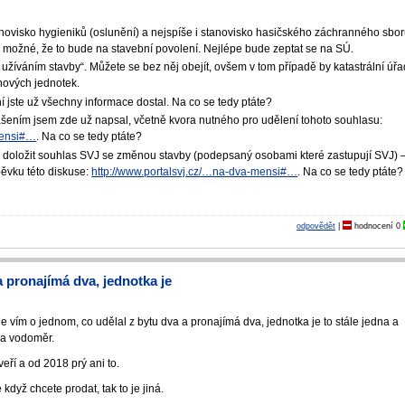
ovisko hygieniků (oslunění) a nejspíše i stanovisko hasičského záchranného sbo
e možné, že to bude na stavební povolení. Nejlépe bude zeptat se na SÚ.
užíváním stavby“. Můžete se bez něj obejít, ovšem v tom případě by katastrální úřa
u nových jednotek.
 jste už všechny informace dostal. Na co se tedy ptáte?
šením jsem zde už napsal, včetně kvora nutného pro udělení tohoto souhlasu:
mensi#…
. Na co se tedy ptáte?
 doložit souhlas SVJ se změnou stavby (podepsaný osobami které zastupují SVJ) –
ěvku této diskuse:
http://www.portalsvj.cz/…na-dva-mensi#…
. Na co se tedy ptáte?
odpovědět
|
hodnocení
0
a pronajímá dva, jednotka je
e vím o jednom, co udělal z bytu dva a pronajímá dva, jednotka je to stále jedna a
 a vodoměr.
ří a od 2018 prý ani to.
když chcete prodat, tak to je jiná.