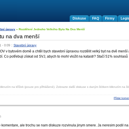
Diskuse
FAQ
Firmy
Legis
bní úpravy
» Rozdělení Jednoho Velkého Bytu Na Dva Menší
tu na dva menší
1 - 0:09
::
Stavební úpravy
 OV v bytovém domě a chtěl bych stavební úpravou rozdělit velký byt na dvě menší 
. Co potřebuji získat od SVJ, abych to mohl vložit na katastr? Stačí 51% souhlasů
liknutím na křížek (pouze pro přihlášené). Zobrazte další diskuse s daným štítkem kliknutím na ští
Přidat komen
6
e komentare, ale trochu se nam diskuze rozvinula jinym smere. Ja neresim podil na