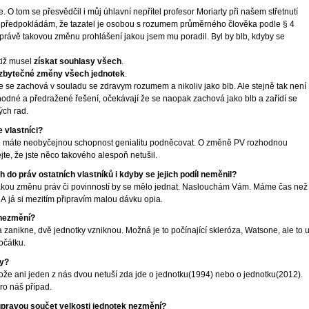
. O tom se přesvědčil i můj úhlavní nepřítel profesor Moriarty při našem střetnutí
předpokládám, že tazatel je osobou s rozumem průměrného člověka podle § 4
právě takovou změnu prohlášení jakou jsem mu poradil. Byl by blb, kdyby se
otiž musel
získat souhlasy všech
.
a zbytečné změny všech jednotek
.
 se zachová v souladu se zdravym rozumem a nikoliv jako blb. Ale stejně tak není
chodné a předražené řešení, očekávají že se naopak zachová jako blb a zařídí se
ých rad.
 vlastníci?
ale máte neobyčejnou schopnost genialitu podněcovat. O změně PV rozhodnou
jte, že jste něco takového alespoň netušil.
do práv ostatních vlastníků i kdyby se jejich podíl neměnil?
jakou změnu práv či povinností by se mělo jednat. Naslouchám Vám. Máme čas než
A já si mezitím připravím malou dávku opia.
 nezmění?
anikne, dvě jednotky vzniknou. Možná je to počínající skleróza, Watsone, ale to 
očátku.
ky?
tože ani jeden z nás dvou netuší zda jde o jednotku(1994) nebo o jednotku(2012).
ro náš případ.
 úpravou součet velkosti jednotek nezmění?