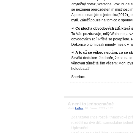
Zbytečný dotaz, Watsone. Pokud jde sn
se nezmění přerozdělením místností m
A pokud snad jde o jednotku(2012), je
bytů. Záleží pouze na tom co o spolu
☀
Co plocha obvodových zdí, která s
Ta Vás pozdravuje, milý Watsone, a vz
obvodových zdí. Příště se polepšete. Po
Dokonce o tom psali minulý měsíc v ne
☀
A to už se vůbec neptám, co se st
Skvělá dedukce. Je dobře, že se na t
věnovali důležitějším věcem: Mohl bys
holoubata?
Sherlock
A není to jednoznačné
Vložil
AsiTak
, 18. Březen 2021 - 8:20
Zda tazatel chce rozdělit vlastnické p
rozdělit na dvě dílčí samostatné jedno
Upřesnění: