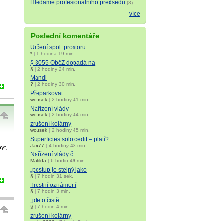
Hledame profesionalniho predsedu
(3)
více
Poslední komentáře
Určení spol. prostoru
*
|
1 hodina 19 min.
§ 3055 ObčZ dopadá na
§
|
2 hodiny 24 min.
Mandl
?
|
2 hodiny 30 min.
Přeparkovat
wousek
|
2 hodiny 41 min.
Nařízení vlády
wousek
|
2 hodiny 44 min.
zrušení kolárny
wousek
|
2 hodiny 45 min.
Superficies solo cedit – platí?
Jan77
|
4 hodiny 48 min.
yt,
Nařízení vlády č.
Matilda
|
6 hodin 49 min.
„postup je stejný jako
§
|
7 hodin 31 sek.
Trestní oznámení
§
|
7 hodin 3 min.
„jde o čistě
§
|
7 hodin 4 min.
zrušení kolárny