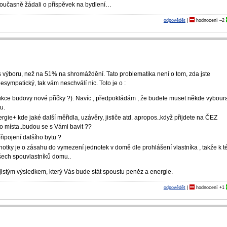
současně žádali o příspěvek na bydlení…
odpovědět
|
hodnocení
–2
s výboru, než na 51% na shromáždění. Tato problematika není o tom, zda jste
sympatický, tak vám neschválí nic. Toto je o :
rukce budovy nové příčky ?). Navíc , předpokládám , že budete muset někde vybour
u.
ie+ kde jaké další měřidla, uzávěry, jističe atd. apropos..když přijdete na ČEZ
o místa..budou se s Vámi bavit ??
ipojení dalšího bytu ?
otky je o zásahu do vymezení jednotek v domě dle prohlášení vlastníka , takže k t
ech spouvlastníků do­mu..
istým výsledkem, který Vás bude stát spoustu peněz a energie.
odpovědět
|
hodnocení
+1