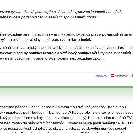
ázoru vytvoření nové jednotky je o zásahu do vymezení jednotek v domě dle
o změně budete potřebovat souhlas všech spouvlastníků domu..“
ní se vyžaduje písemný souhlas vlastníka jednotky, jehož práv a povinností se změ
vyžaduje souhlas většiny hlasů všech vlastníků jednotek.
měně spoluvlastnických podílů, ani k jinému zásahu do práv a povinností ostatníc
ačovat písemný souhlas tazatele a většinový souhlas většiny hlasů vlastníků
nebo ve stanovách není uvedeno vyšší kvorum než požaduje zákon.
odpovědět
|
hodnocení
+1
. Nezanikne náhodou jedna jednotka? Nevzniknou dvě jiné jednotky? Kde budou
ý majetkový podíl budou mít tyto jednotky? Kde berete jistotu, že jejich podíl bud
kový podíl přeci nemusí být dán jen velikostí jednotky). Kdo rozhodne o změně PV,
a není zásah do práv ostatních vlastníků i kdyby se jejich podíl neměnil? A je 100
k se počítá velikost jednotky? Je skutečně jisté, že se stavební úpravou součet