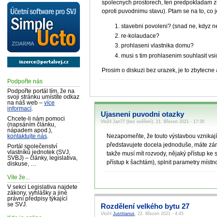
spolecnych prostorech, ten predpokladam zus
oproti puvodnimu stavu). Ptam se na to, co
stavebni povoleni? (snad ne, kdyz 
re-kolaudace?
prohlaseni vlastnika domu?
musi s tim prohlasenim souhlasit vs
Prosim o diskuzi bez urazek, je to zbytecne 
Podpořte nás
Podpořte portál tím, že na
svoji stránku umístíte odkaz
na náš web –
více
informací
.
Ujasneni puvodni otazky
Chcete-li nám pomoci
Vložil Jan77 (bez ověření), 21. Březen 2021 - 17:35
(napsáním článku,
nápadem apod.),
Nezapomeňte, že touto výstavbou vznikají d
kontaktujte nás
.
představujete docela jednoduše, máte zám
Portál společenství
vlastníků jednotek (SVJ,
takže musí mít rozvody, nějaký přístup k
SVBJ) – články, legislativa,
přístup k šachtám), splnit parametry míst
diskuse, …
Víte že...
V sekci Legislativa najdete
zákony, vyhlášky a jiné
právní předpisy týkající
se SVJ.
Rozdělení velkého bytu 27
Vložil
Justitianus
, 22. Březen 2021 - 4:45