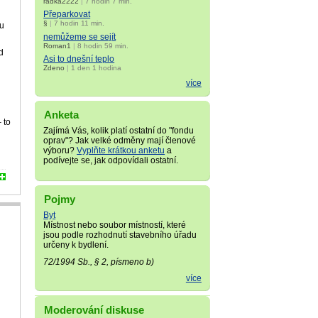
radka2222
|
7 hodin 7 min.
Přeparkovat
§
|
7 hodin 11 min.
ru
nemůžeme se sejít
Roman1
|
8 hodin 59 min.
d
Asi to dnešní teplo
Zdeno
|
1 den 1 hodina
více
Anketa
 to
Zajímá Vás, kolik platí ostatní do "fondu
oprav"? Jak velké odměny mají členové
výboru?
Vyplňte krátkou anketu
a
podívejte se, jak odpovídali ostatní.
Pojmy
Byt
Místnost nebo soubor místností, které
jsou podle rozhodnutí stavebního úřadu
určeny k bydlení.
72/1994 Sb., § 2, písmeno b)
více
Moderování diskuse