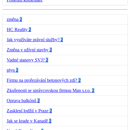
změna
2
HC Reality
2
Jak využíváte právní služby?
2
Změna v užívní stavby
2
Vadné stanovy SVJ?
2
plyn
2
Firmu na prořezávání betonových zdí?
2
Zkušenosti se správcovskou firmou Man s.r.o.
2
Oprava balkónů
2
Zasklení lodžií v Praze
2
Jak se krade v Kanadě
2