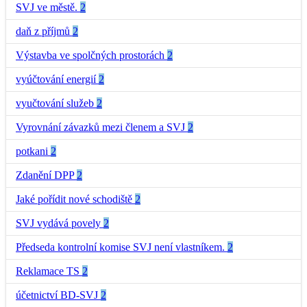
SVJ ve městě.
2
daň z příjmů
2
Výstavba ve spolčných prostorách
2
vyúčtování energií
2
vyučtování služeb
2
Vyrovnání závazků mezi členem a SVJ
2
potkani
2
Zdanění DPP
2
Jaké pořídit nové schodiště
2
SVJ vydává povely
2
Předseda kontrolní komise SVJ není vlastníkem.
2
Reklamace TS
2
účetnictví BD-SVJ
2