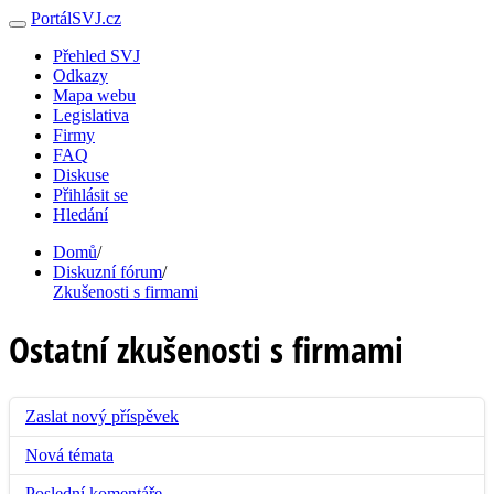
PortálSVJ.cz
Přehled SVJ
Odkazy
Mapa webu
Legislativa
Firmy
FAQ
Diskuse
Přihlásit se
Hledání
Domů
/
Diskuzní fórum
/
Zkušenosti s firmami
Ostatní zkušenosti s firmami
Zaslat nový příspěvek
Nová témata
Poslední komentáře