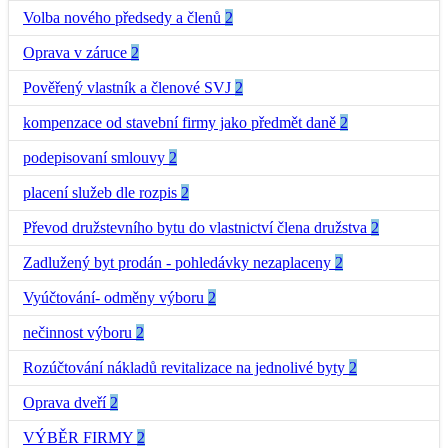
Volba nového předsedy a členů
2
Oprava v záruce
2
Pověřený vlastník a členové SVJ
2
kompenzace od stavební firmy jako předmět daně
2
podepisovaní smlouvy
2
placení služeb dle rozpis
2
Převod družstevního bytu do vlastnictví člena družstva
2
Zadlužený byt prodán - pohledávky nezaplaceny
2
Vyúčtování- odměny výboru
2
nečinnost výboru
2
Rozúčtování nákladů revitalizace na jednolivé byty
2
Oprava dveří
2
VÝBĚR FIRMY
2