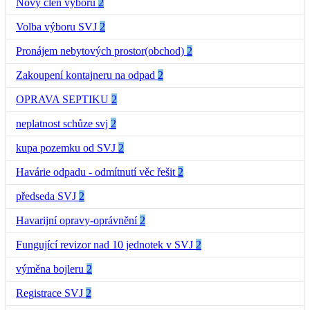
Nový člen výboru
2
Volba výboru SVJ
2
Pronájem nebytových prostor(obchod)
2
Zakoupení kontajneru na odpad
2
OPRAVA SEPTIKU
2
neplatnost schůze svj
2
kupa pozemku od SVJ
2
Havárie odpadu - odmítnutí věc řešit
2
předseda SVJ
2
Havarijní opravy-oprávnění
2
Fungující revizor nad 10 jednotek v SVJ
2
výměna bojleru
2
Registrace SVJ
2