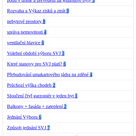
podil v dome a prevedeni na jednotlive byty
3
Rozvaha a Výkaz zisků a ztrát
9
nebytové prostory
8
správa nemovitosti
4
ventilační hlavice
6
Volební období výboru SVJ
3
Které stanovy pro SVJ platí?
6
Přebudování umakartového jádra na zděné
4
Průchozí výška chodeb
2
Sloučení čtyř garzoniér v jeden byt
1
Balkony + fasáda + zateplení
2
Jednání Výboru
6
Způsob jednání SVJ
7