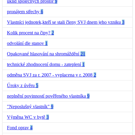
uklid spolecnych prostor
9
pronájem střechy
6
Vlastníci jednotek,kteří se stali členy SVJ dnem jeho vzniku
3
Kolik procent na čipy?
2
odvolání dle stanov
1
Opakované hlasování na shromáždění
21
technické zhodnocení domu - zateplení
1
odměna SVJ za r. 2007 - vyplacena v r. 2008
2
Úroky z úvěru
5
neplnění povinností pověřeného vlastníka
9
"Neposlušný vlastník"
9
Výměna WC v bytě
3
Fond oprav
4