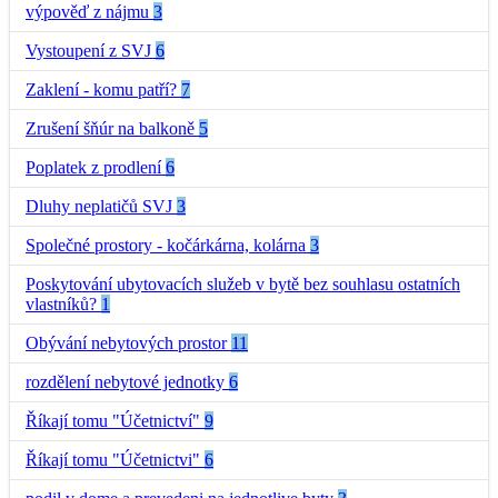
výpověď z nájmu
3
Vystoupení z SVJ
6
Zaklení - komu patří?
7
Zrušení šňúr na balkoně
5
Poplatek z prodlení
6
Dluhy neplatičů SVJ
3
Společné prostory - kočárkárna, kolárna
3
Poskytování ubytovacích služeb v bytě bez souhlasu ostatních
vlastníků?
1
Obývání nebytových prostor
11
rozdělení nebytové jednotky
6
Říkají tomu "Účetnictví"
9
Říkají tomu "Účetnictvi"
6