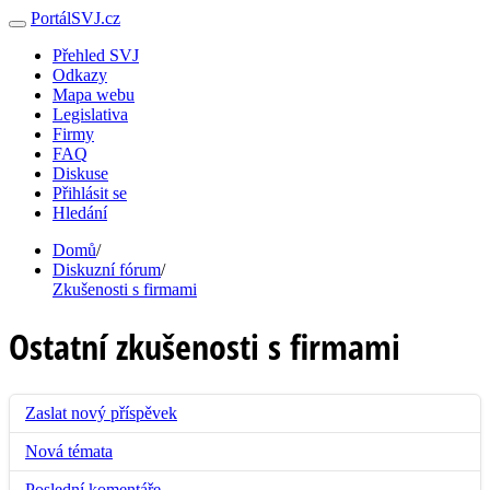
PortálSVJ.cz
Přehled SVJ
Odkazy
Mapa webu
Legislativa
Firmy
FAQ
Diskuse
Přihlásit se
Hledání
Domů
/
Diskuzní fórum
/
Zkušenosti s firmami
Ostatní zkušenosti s firmami
Zaslat nový příspěvek
Nová témata
Poslední komentáře