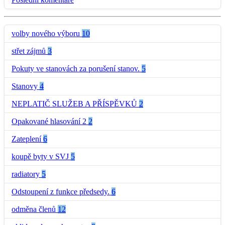
volby nového výboru
10
střet zájmů
3
Pokuty ve stanovách za porušení stanov.
5
Stanovy
4
NEPLATIČ SLUŽEB A PŘÍSPĚVKŮ
2
Opakované hlasování 2
2
Zateplení
6
koupě byty v SVJ
5
radiatory
5
Odstoupení z funkce předsedy.
6
odměna členů
12