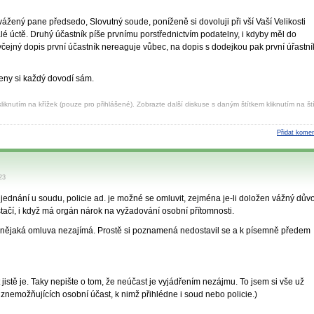
ážený pane předsedo, Slovutný soude, poníženě si dovoluji při vší Vaší Velikosti
 úctě. Druhý účastník píše prvnímu porstřednictvím podatelny, i kdyby měl do
byčejný dopis první účastník nereaguje vůbec, na dopis s dodejkou pak první úřastní
leny si každý dovodí sám.
liknutím na křížek (pouze pro přihlášené). Zobrazte další diskuse s daným štítkem kliknutím na ští
Přidat komen
23
 u jednání u soudu, policie ad. je možné se omluvit, zejména je-li doložen vážný dův
tačí, i když má orgán nárok na vyžadování osobní přítomnosti.
ví nějaká omluva nezajímá. Prostě si poznamená nedostavil se a k písemně předem
 jistě je. Taky nepište o tom, že neúčast je vyjádřením nezájmu. To jsem si vše už
znemožňujících osobní účast, k nimž přihlédne i soud nebo policie.)