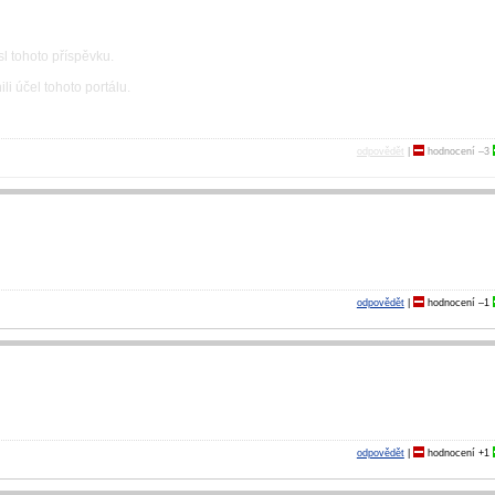
l tohoto příspěvku.
li účel tohoto portálu.
odpovědět
|
hodnocení
–3
odpovědět
|
hodnocení
–1
odpovědět
|
hodnocení
+1