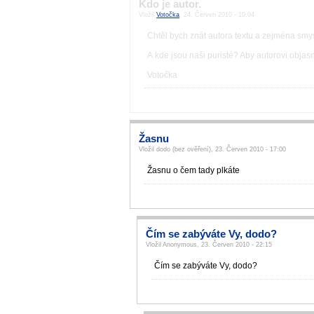
Kdo je autor.
Vložil
Votočka
, 24. Červen 2010 - 10:04
Chtěl bych znát autora textu a zejména smys
A kde jsou naši puristé? Aby autorovi objasni
Votočka
Žasnu
Vložil dodo (bez ověření), 23. Červen 2010 - 17:00
Žasnu o čem tady plkáte
Čím se zabýváte Vy, dodo?
Vložil Anonymous, 23. Červen 2010 - 22:15
Čím se zabýváte Vy, dodo?