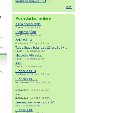
fakturace správce SVJ
(14)
více
k
Poslední komentáře
Asi to dnešní teplo
Zdeno
|
7 hodin 7 min.
Prodáme půdu
Jan77
|
9 hodin 17 min.
tek.
ŽÁDOST 13
Justitianus
|
12 hodin 31 min.
Tato záhada byla rozluštěna už dávno
tář
Pavel II
|
13 hodin 53 min.
Má podle V8s čekat
Pavel II
|
14 hodin 10 min.
Klid!
Klidnil
|
14 hodin 23 min.
Cizinec a PO 3
od,
Justitianus
|
14 hodin 24 min.
Cizinec a PO - 2
Nechápavá
|
15 hodin 41 min.
:-)
radka2222
|
17 hodin 43 min.
KN
radka2222
|
17 hodin 45 min.
Zrušení právnické osoby SVJ
Petr
|
17 hodin 50 min.
Cizinec a PO