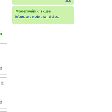
více
Moderování diskuse
Informace o moderování diskuse