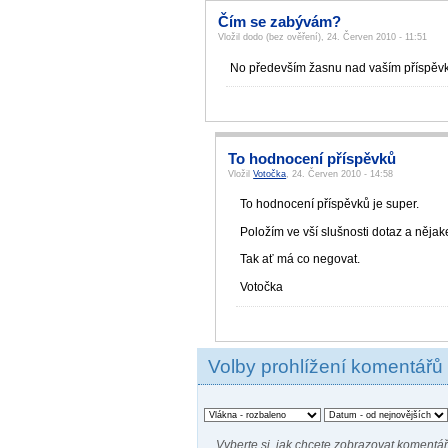
Čím se zabývám?
Vložil dodo (bez ověření), 24. Červen 2010 - 11:51
No především žasnu nad vaším příspěvke
To hodnocení příspěvků
Vložil
Votočka
, 24. Červen 2010 - 14:58
To hodnocení příspěvků je super.
Položím ve vší slušnosti dotaz a nějak
Tak ať má co negovat.
Votočka
Volby prohlížení komentářů
Vyberte si, jak chcete zobrazovat komentář