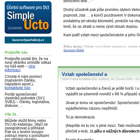
doručeno dne…“
Druhý účastník pak píše prvnímu stylem Velev
poprosit, zda … a končí pozdravem V dokonalé
podatelny jet stovky kilometrů, protože na o
tvrdí, že se ztratil a nelze zjisit obsah dopisu.
Kam patří vztah mezi společenstvím a jeho č
Štítky (beta):
Přidejte nový štítek vepsáním, smažte k
Seznam štítků
.
Podpořte nás
Podpořte portál tím, že na
svoji stránku umístíte odkaz
na náš web –
více
informací
.
Vztah společenství a
Chcete-li nám pomoci
Vložil Franta Koudelka (bez ověření), 26. Červen 2010 - 10:
(napsáním článku,
nápadem apod.),
kontaktujte nás
.
Vztah společenství a členů je ještě horší. I
vyjádřit se písemně rovněž v 99 % případů s
Portál společenství
vlastníků jednotek (SVJ,
SVBJ) – články, legislativa,
Jinak je tomu ve společenství. Společenst
diskuse, …
vyjádřenému názoru nepřihlíží.
Víte že...
To je demokracie.
Můžete vložit firmu nebo
SVJ do katalogu. Stačí se
(Nepište mi tu nic o plné moci. Tato možnost
zaregistrovat a přihlásit.
přečetl x-krát. Já
píšu o vážných důvodech
Pak se v levém sloupci
zobrazí menu s položkami
pro přidání obsahu.