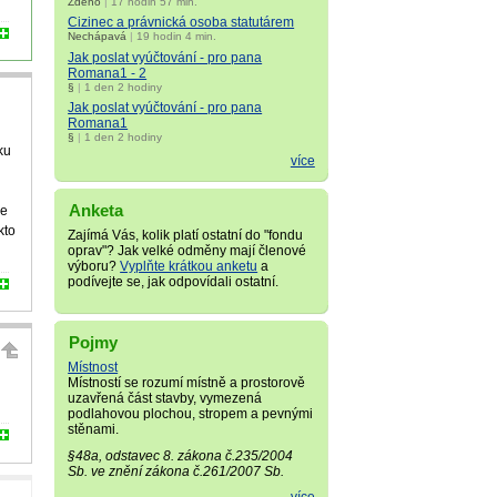
Zdeno
|
17 hodin 57 min.
Cizinec a právnická osoba statutárem
Nechápavá
|
19 hodin 4 min.
Jak poslat vyúčtování - pro pana
Romana1 - 2
§
|
1 den 2 hodiny
Jak poslat vyúčtování - pro pana
Romana1
§
|
1 den 2 hodiny
ku
více
Anketa
je
kto
Zajímá Vás, kolik platí ostatní do "fondu
oprav"? Jak velké odměny mají členové
výboru?
Vyplňte krátkou anketu
a
podívejte se, jak odpovídali ostatní.
Pojmy
Místnost
Místností se rozumí místně a prostorově
uzavřená část stavby, vymezená
podlahovou plochou, stropem a pevnými
stěnami.
§48a, odstavec 8. zákona č.235/2004
Sb. ve znění zákona č.261/2007 Sb.