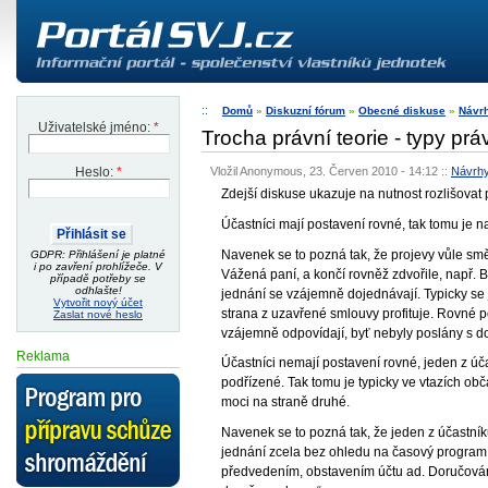
Domů
»
Diskuzní fórum
»
Obecné diskuse
»
Návr
Uživatelské jméno:
*
Trocha právní teorie - typy pr
Vložil Anonymous, 23. Červen 2010 - 14:12
::
Návrh
Heslo:
*
Zdejší diskuse ukazuje na nutnost rozlišovat 
Účastníci mají postavení rovné, tak tomu je
Navenek se to pozná tak, že projevy vůle sm
GDPR: Přihlášení je platné
i po zavření prohlížeče. V
Vážená paní, a končí rovněž zdvořile, např.
případě potřeby se
odhlašte!
jednání se vzájemně dojednávají. Typicky se
Vytvořit nový účet
strana z uzavřené smlouvy profituje. Rovné p
Zaslat nové heslo
vzájemně odpovídají, byť nebyly poslány s d
Reklama
Účastníci nemají postavení rovné, jeden z ú
podřízené. Tak tomu je typicky ve vtazích obča
moci na straně druhé.
Navenek se to pozná tak, že jeden z účastník
jednání zcela bez ohledu na časový program 
předvedením, obstavením účtu ad. Doručován