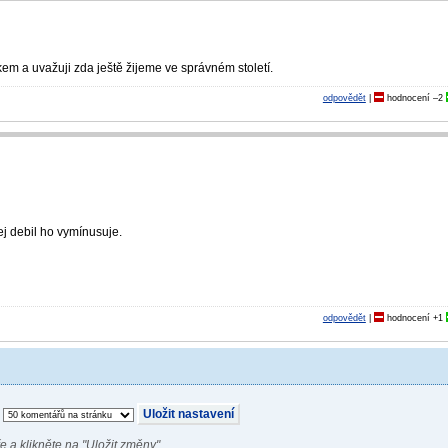
m a uvažuji zda ještě žijeme ve správném století.
odpovědět
|
hodnocení
–2
ej debil ho vymínusuje.
odpovědět
|
hodnocení
+1
e a klikněte na "Uložit změny".