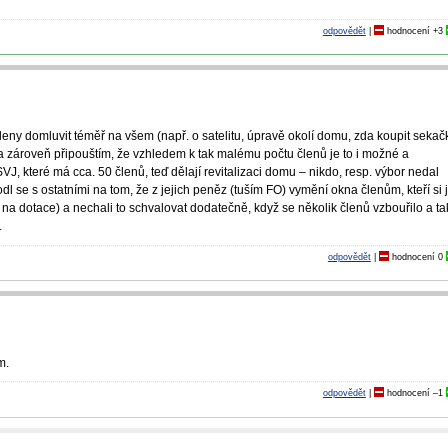
odpovědět
|
hodnocení
+3
eny domluvit téměř na všem (např. o satelitu, úpravě okolí domu, zda koupit sekač
) a zároveň připouštím, že vzhledem k tak malému počtu členů je to i možné a
J, které má cca. 50 členů, teď dělají revitalizaci domu – nikdo, resp. výbor nedal
l se s ostatními na tom, že z jejich peněz (tuším FO) vymění okna členům, kteří si 
 na dotace) a nechali to schvalovat dodatečně, když se několik členů vzbouřilo a ta
.
odpovědět
|
hodnocení
0
m.
odpovědět
|
hodnocení
–1