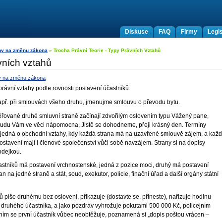
Diskuse
FAQ
Firmy
Legis
hy na změnu zákona
» Trocha Právní Teorie - Typy Právních Vztahů
ávních vztahů
y na změnu zákona
právní vztahy podle rovnosti postavení účastníků.
 např. při smlouvách všeho druhu, jmenujme smlouvu o převodu bytu.
ěřované druhé smluvní straně začínají zdvořilým oslovením typu Vážený pane,
 Budu Vám ve věci nápomocna, Jistě se dohodneme, přeji krásný den. Termíny
 jedná o obchodní vztahy, kdy každá strana má na uzavřené smlouvě zájem, a kaž
ostavení mají i členové společenství vůči sobě navzájem. Strany si na dopisy
odejkou.
častníků má postavení vrchnostenské, jedná z pozice moci, druhý má postavení
n na jedné straně a stát, soud, exekutor, policie, finační úřad a další orgány státní
ů píše druhému bez oslovení, přikazuje (dostavte se, přineste), nařizuje hodinu
druhého účastníka, a jako pozdrav vyhrožuje pokutami 500 000 Kč, policejním
ím se první účastník vůbec neobtěžuje, poznamená si „dopis poštou vrácen –