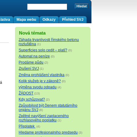
lativa
Mapa webu
Odkazy
Přehled SVJ
Nová témata
Záhada trvanlivosti římského betonu
rozluštěna
(1)
Superficies solo cedit – platí?
(0)
Automat na peníze
(0)
Prodáme půdu
(2)
Zrušení SVJ
(1)
Změna prohlášení vlastníka
(0)
Kolik služeb je v zákoně?
(0)
dá
výměna svodu odpadu
(4)
ŽÁDOST
(13)
Kdy schůzovat?
(2)
Způsobilost být členem statutárního
orgánu SVJ
(8)
Zpětné navýšení zaplaceného
rozhlasového poplatku
(1)
Přeplatek
(4)
Hledame profesionalniho predsedu
(3)