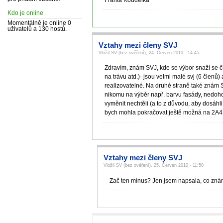
Franta Koudelka
Kdo je online
Momentálně je online 0
uživatelů a 130 hostů.
Vztahy mezi členy SVJ
Vložil SV (bez ověření), 24. Červen 2010 - 14:45
Zdravím, znám SVJ, kde se výbor snaží se čl
na trávu atd.)- jsou velmi malé svj (6 členů
realizovatelné. Na druhé straně také znám SV
nikomu na výběr např. barvu fasády, nedohod
vyměnit nechtěli (a to z důvodu, aby dosáhli
bych mohla pokračovat ještě možná na 2A4
Vztahy mezi členy SVJ
Vložil SV (bez ověření), 25. Červen 2010 - 11:50
Zač ten mínus? Jen jsem napsala, co zná