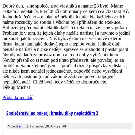
Dobrý den, jsme společenství vlastníků a máme 28 bytů. Máme
celkem 3 neplatiče, kteří dluží dohromady celkem cca 700 000 Kč.
Jednoduše řečeno – neplatí už několik let nic. Na každého z nich
máme rozsudky od soudu a všichni byli přihlášeni do exekuce.
Bohužel je před námi několik dalších exekucí takže jsme v pořadí.
Problém je v tom, že jejich dluhy nadále narůstají a nevíme o jediné
možnosti jak to zastavit. Náš bytový dům má ve správě externí
firma, která nám také dodává teplo a teplou vodu. Jelikož dluh
neustále narůstá a nic se neděje, správce se rozhodnul přestat platit
úhrady nákladů za provoz domu a to do doby vyřešení dluhu.
Nevím přesně co si mám pod tímto představit, ale považuji to za
problém. Samozřejmně jsem si pročítal různé příspěvky v diskusi,
ale nikde jsem nenašel jednoznačnou odpověď nebo vysvětlení
některých postupů (např. zákonné zástavní právo, odpojení
neplatičů, atd.). Chtěl bych tedy vědět co doporučujete.
Děkuji Michal
Přidat komentář
Společenství na pokraji krachu díky neplatičům 3
Vložil
rivr
, 2. Prosinec 2010 - 22:38