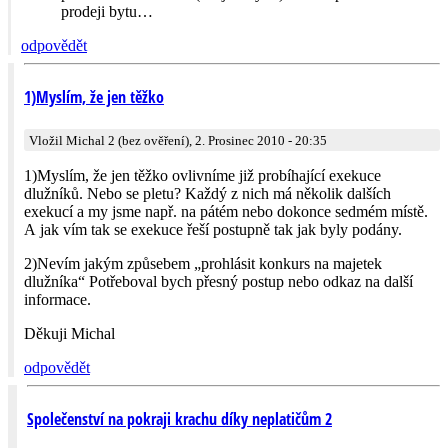
prodeji bytu…
odpovědět
1)Myslím, že jen těžko
Vložil Michal 2 (bez ověření), 2. Prosinec 2010 - 20:35
1)Myslím, že jen těžko ovlivníme již probíhající exekuce
dlužníků. Nebo se pletu? Každý z nich má několik dalších
exekucí a my jsme např. na pátém nebo dokonce sedmém místě.
A jak vím tak se exekuce řeší postupně tak jak byly podány.
2)Nevím jakým způsebem „prohlásit konkurs na majetek
dlužníka“ Potřeboval bych přesný postup nebo odkaz na další
informace.
Děkuji Michal
odpovědět
Společenství na pokraji krachu díky neplatičům 2