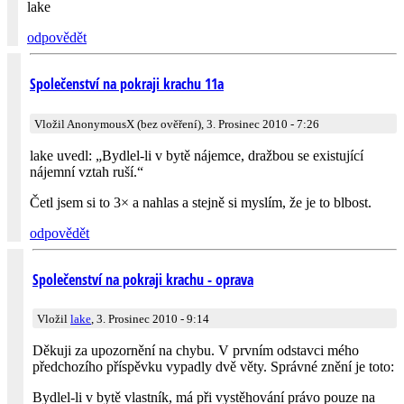
lake
odpovědět
Společenství na pokraji krachu 11a
Vložil AnonymousX (bez ověření), 3. Prosinec 2010 - 7:26
lake uvedl: „Bydlel-li v bytě nájemce, dražbou se existující
nájemní vztah ruší.“
Četl jsem si to 3× a nahlas a stejně si myslím, že je to blbost.
odpovědět
Společenství na pokraji krachu - oprava
Vložil
lake
, 3. Prosinec 2010 - 9:14
Děkuji za upozornění na chybu. V prvním odstavci mého
předchozího příspěvku vypadly dvě věty. Správné znění je toto:
Bydlel-li v bytě vlastník, má při vystěhování právo pouze na