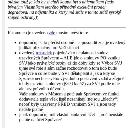
otázka totiž je kdo by si chtěl koupit byt s nájemníkem (tedy
bývalým Vlastníkem kterého případný exekuční prodej
degradoval na nájemníka a který má stále v tomto státě vysoký
stupeň ochrany)
)
K tomu co je uvedeno
zde
musím uvést toto:
doporučuji si to přečíst osobně – a posoudit zda je uvedený
judikát příznačný pro Vaši situaci
uvedený
rozsudek
pojednává o neplatnosti smluv
uzavřených Správcem – ALE jde o smlouvy PO vzniku
SVJ jako
právnické osoby
až do doby kdy se Výbor SVJ
ujme své role a sám začne rozhodovat o tom kdo bude
Správce a co se bude v SVJ dělat/platit a jak a kdy se
Správce
nechce svého výsadního postavení vzdát a zřejmě
tehdy uzavíral smlouvy (
§29 ObchZ
) za SVJ podle mne
ale bez právního důvodu.
Vaše smlouvy s Městem a poté pak Správcem ve funkci
dodavatele tepla však jistě nezanikají (nejsou „blechy“)
neboť byly uzavřeny PŘED vznikem SVJ a jsou tedy
nadále platné
jinak doporučuji mít vlastní bankovní účet – proč neustále
platíte na účet Správce?