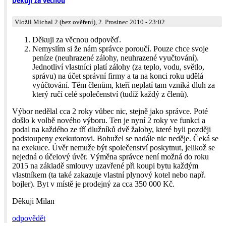
Vložil Michal 2 (bez ověření), 2. Prosinec 2010 - 23:02
Děkuji za věcnou odpověď.
Nemyslím si že nám správce poroučí. Pouze chce svoje
peníze (neuhrazené zálohy, neuhrazené vyučtování).
Jednotliví vlastníci platí zálohy (za teplo, vodu, světlo,
správu) na účet správní firmy a ta na konci roku udělá
vyúčtování. Těm členům, kteří neplatí tam vzniká dluh za
který ručí celé společenství (tudíž každý z členů).
Výbor nedělal cca 2 roky vůbec nic, stejně jako správce. Poté
došlo k volbě nového výboru. Ten je nyní 2 roky ve funkci a
podal na každého ze tří dlužníků dvě žaloby, které byli později
podstoupeny exekutorovi. Bohužel se nadále nic neděje. Čeká se
na exekuce. Úvěr nemuže být společenství poskytnut, jelikož se
nejedná o účelový úvěr. Výměna správce není možná do roku
2015 na základě smlouvy uzavřené při koupi bytu každým
vlastníkem (ta také zakazuje vlastní plynový kotel nebo např.
bojler). Byt v místě je prodejný za cca 350 000 Kč.
Děkuji Milan
odpovědět