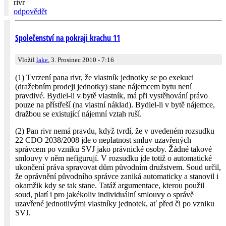
rivr
odpovědět
Společenství na pokraji krachu 11
Vložil
lake
, 3. Prosinec 2010 - 7:16
(1) Tvrzení pana rivr, že vlastník jednotky se po exekuci
(dražebním prodeji jednotky) stane nájemcem bytu není
pravdivé. Bydlel-li v bytě vlastník, má při vystěhování právo
pouze na přístřeší (na vlastní náklad). Bydlel-li v bytě nájemce,
dražbou se existující nájemní vztah ruší.
(2) Pan rivr nemá pravdu, když tvrdí, že v uvedeném rozsudku
22 CDO 2038/2008 jde o neplatnost smluv uzavřených
správcem po vzniku SVJ jako právnické osoby. Žádné takové
smlouvy v něm nefigurují. V rozsudku jde totiž o automatické
ukončení práva spravovat dům původním družstvem. Soud určil,
že oprávnění původního správce zaniká automaticky a stanovil i
okamžik kdy se tak stane. Tatáž argumentace, kterou použil
soud, platí i pro jakékoliv individuální smlouvy o správě
uzavřené jednotlivými vlastníky jednotek, ať před či po vzniku
SVJ.