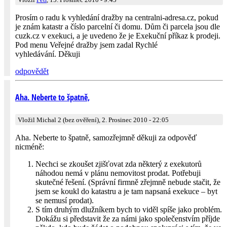
Prosím o radu k vyhledání dražby na centralni-adresa.cz, pokud
je znám katastr a číslo parcelní či domu. Dům či parcela jsou dle
cuzk.cz v exekuci, a je uvedeno že je Exekuční příkaz k prodeji.
Pod menu Veřejné dražby jsem zadal Rychlé
vyhledávání. Děkuji
odpovědět
Aha. Neberte to špatně,
Vložil Michal 2 (bez ověření), 2. Prosinec 2010 - 22:05
Aha. Neberte to špatně, samozřejmně děkuji za odpověď
nicméně:
Nechci se zkoušet zjišťovat zda některý z exekutorů
náhodou nemá v plánu nemovitost prodat. Potřebuji
skutečné řešení. (Správní firmně zřejmně nebude stačit, že
jsem se koukl do katastru a je tam napsaná exekuce – byt
se nemusí prodat).
S tím druhým dlužníkem bych to viděl spíše jako problém.
Dokážu si představit že za námi jako společenstvím příjde