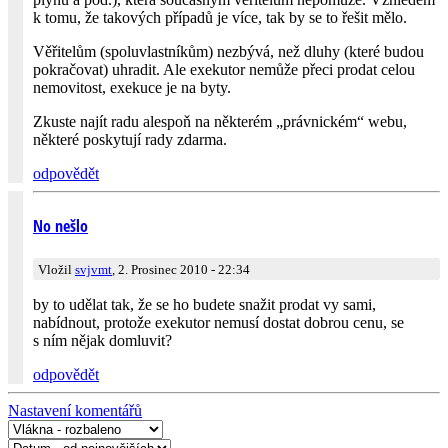
k tomu, že takových případů je více, tak by se to řešit mělo.
Věřitelům (spoluvlastníkům) nezbývá, než dluhy (které budou
pokračovat) uhradit. Ale exekutor nemůže přeci prodat celou
nemovitost, exekuce je na byty.
Zkuste najít radu alespoň na některém „právnickém“ webu,
některé poskytují rady zdarma.
odpovědět
No nešlo
Vložil
svjvmt
, 2. Prosinec 2010 - 22:34
by to udělat tak, že se ho budete snažit prodat vy sami,
nabídnout, protože exekutor nemusí dostat dobrou cenu, se
s ním nějak domluvit?
odpovědět
Nastavení komentářů