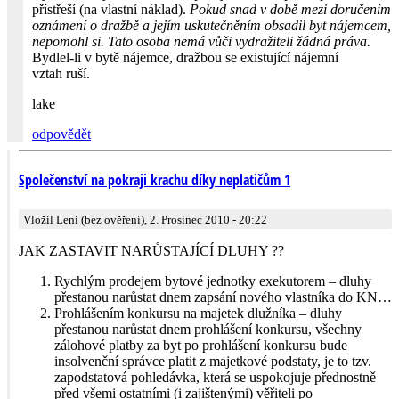
přístřeší (na vlastní náklad).
Pokud snad v době mezi doručením
oznámení o dražbě a jejím uskutečněním obsadil byt nájemcem,
nepomohl si. Tato osoba nemá vůči vydražiteli žádná práva.
Bydlel-li v bytě nájemce, dražbou se existující nájemní
vztah ruší.
lake
odpovědět
Společenství na pokraji krachu díky neplatičům 1
Vložil Leni (bez ověření), 2. Prosinec 2010 - 20:22
JAK ZASTAVIT NARŮSTAJÍCÍ DLUHY ??
Rychlým prodejem bytové jednotky exekutorem – dluhy
přestanou narůstat dnem zapsání nového vlastníka do KN…
Prohlášením konkursu na majetek dlužníka – dluhy
přestanou narůstat dnem prohlášení konkursu, všechny
zálohové platby za byt po prohlášení konkursu bude
insolvenční správce platit z majetkové podstaty, je to tzv.
zapodstatová pohledávka, která se uspokojuje přednostně
před všemi ostatními (i zajištenými) věřiteli po