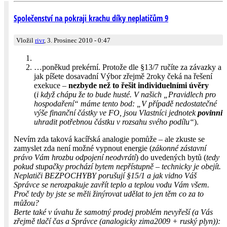
Společenství na pokraji krachu díky neplatičům 9
Vložil
rivr
, 3. Prosinec 2010 - 0:47
…poněkud prekérní. Protože dle §13/7 ručíte za závazky a
jak píšete dosavadní Výbor zřejmě 2roky čeká na řešení
exekuce –
nezbyde než to řešit individuelními úvěry
(
i když chápu že to bude husté. V našich „Pravidlech pro
hospodaření“ máme tento bod: „V případě nedostatečné
výše finanční částky ve FO, jsou Vlastníci jednotek
povinni
uhradit potřebnou částku v rozsahu svého podílu“
).
Nevím zda taková kacířská analogie pomůže – ale zkuste se
zamyslet zda není možné vypnout energie (
zákonné zástavní
právo Vám hrozbu odpojení neodvrátí
) do uvedených bytů (
tedy
pokud stupačky prochází bytem nepřístupně – technicky je obejít.
Neplatiči BEZPOCHYBY porušují §15/1 a jak vidno Váš
Správce se nerozpakuje zavřít teplo a teplou vodu Vám všem.
Proč tedy by jste se měli žinýrovat udělat to jen těm co za to
můžou?
Berte také v úvahu že samotný prodej problém nevyřeší (a Vás
zřejmě tlačí čas a Správce (analogicky zima2009 + ruský plyn)):