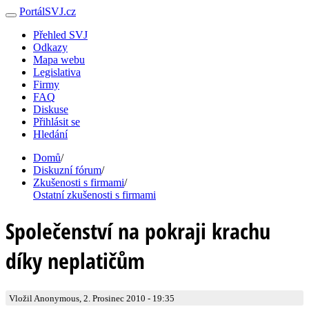
PortálSVJ.cz
Přehled SVJ
Odkazy
Mapa webu
Legislativa
Firmy
FAQ
Diskuse
Přihlásit se
Hledání
Domů
/
Diskuzní fórum
/
Zkušenosti s firmami
/
Ostatní zkušenosti s firmami
Společenství na pokraji krachu
díky neplatičům
Vložil Anonymous, 2. Prosinec 2010 - 19:35