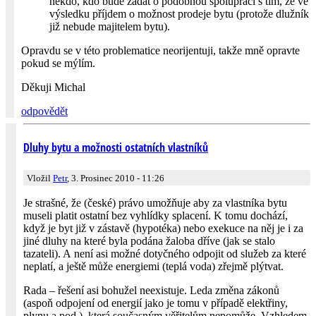
někdo, kdo bude žádat o podobnou spolupráci s tím, že ve
výsledku příjdem o možnost prodeje bytu (protože dlužník
již nebude majitelem bytu).
Opravdu se v této problematice neorijentuji, takže mně opravte
pokud se mýlím.
Děkuji Michal
odpovědět
Dluhy bytu a možnosti ostatních vlastníků
Vložil
Petr
, 3. Prosinec 2010 - 11:26
Je strašné, že (české) právo umožňuje aby za vlastníka bytu
museli platit ostatní bez vyhlídky splacení. K tomu dochází,
když je byt již v zástavě (hypotéka) nebo exekuce na něj je i za
jiné dluhy na které byla podána žaloba dříve (jak se stalo
tazateli). A není asi možné dotyčného odpojit od služeb za které
neplatí, a ještě může energiemi (teplá voda) zřejmě plýtvat.
Rada – řešení asi bohužel neexistuje. Leda změna zákonů
(aspoň odpojení od energií jako je tomu v případě elektřiny,
plynu a pod.), která současným věřitelům nepomůže. Vzhledem