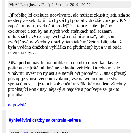
Vložil Leni (bez ověření), 2. Prosinec 2010 - 20:52
1)Probíhající exekuce neovlivníte, ale můžete zkusit zjistit, zda se
některý z exekutorů už chystá byt prodat v dražbě…už je v KN
zapsán u bytu „exekuční prodej“ ? – tam zjistíte i jméno
exekutora a ten by na svých web stránkách měl seznam
o dražbách…+ existuje web „Centrální adresa“, kde jsou
zveřejňovány všechny dražby, tam také můžete zjistit, zda už
byla vydána dražební vyhláška na předmětný byt a v ní bude
i den dražby…
2)Na podání návrhu na prohlášení úpadku dlužníka hlavně
potřebujete ještě minimálně jednoho věřitele, kterého musíte
v návrhu uvést (to by asi ale neměl být problém)…Jinak přesný
postup je v insolvenčním zákoně, vše na webu ministerstva
spravedlnosti + je tam insolvenční rejstřík, kde najdete všechny
probíhající konkursy, nějaký si najděte a podívejte se, jak to
probíhá.....
odpovědět
Vyhledávání dražby na centralni-adresa
Vložil
Petr
, 15. Prosinec 2010 - 9:45