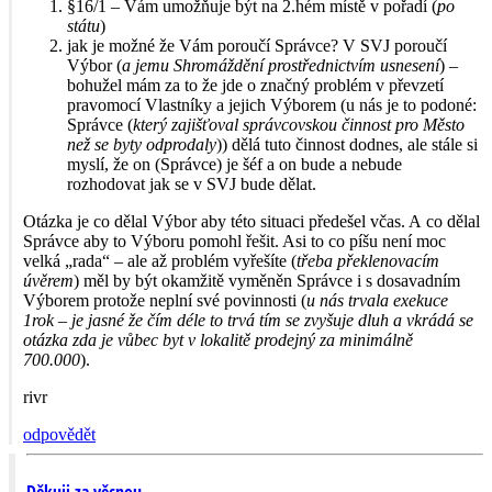
§16/1 – Vám umožňuje být na 2.hém místě v pořadí (
po
státu
)
jak je možné že Vám poroučí Správce? V SVJ poroučí
Výbor (
a jemu Shromáždění prostřednictvím usnesení
) –
bohužel mám za to že jde o značný problém v převzetí
pravomocí Vlastníky a jejich Výborem (u nás je to podoné:
Správce (
který zajišťoval správcovskou činnost pro Město
než se byty odprodaly
)) dělá tuto činnost dodnes, ale stále si
myslí, že on (Správce) je šéf a on bude a nebude
rozhodovat jak se v SVJ bude dělat.
Otázka je co dělal Výbor aby této situaci předešel včas. A co dělal
Správce aby to Výboru pomohl řešit. Asi to co píšu není moc
velká „rada“ – ale až problém vyřešíte (
třeba překlenovacím
úvěrem
) měl by být okamžitě vyměněn Správce i s dosavadním
Výborem protože neplní své povinnosti (
u nás trvala exekuce
1rok – je jasné že čím déle to trvá tím se zvyšuje dluh a vkrádá se
otázka zda je vůbec byt v lokalitě prodejný za minimálně
700.000
).
rivr
odpovědět
Děkuji za věcnou