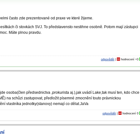
 velmi často zde prezentované od praxe ve které žijeme.
 desítkách či stovkách SVJ. To představensto nestihne osobně. Potom mají zástupci
moc. Máte plnou pravdu.
odpovědět
|
hodnocení
+3
de osoba(člen předsednictva ,prokurista aj.),jak uvádí Lake,tak musí ten, kdo chce
na schůzi zastupovat, předložit písemné zmocnění touto právnickou
í vlastníka jednotky(stanovy) nemají co dělat.JaVa
odpovědět
|
hodnocení
0
ání