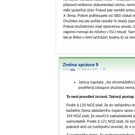
připravit veškerou dokumentaci domu, revize
měli společný účet. Pokud jste neměli smlou
X, firma. Potom potřebujete od SBD získat ve
Družstvo má ale pořád vysoké % hlasů (spolu
Pokud družstevníci mají splacenou anuitu, ta
nájemci nemají do ničeho v SVJ mluvit. Sam
tak je třeba s nimi vycházet, budou to za ča
Změna správce 9
Vložil
lake
, 10. Březen 2016 - 7:26
Janica napsala:
„Na shromáždění j
pověření] zástupce družstva nemá,
To není pravdivé tvrzení. Takový postu
Podle § 120 NOZ platí, že do veřejného re
každého člena statutárního orgánu spolu
164 NOZ platí, že neurčí-li zakladatelské 
samostatně. Podle § 121 NOZ platí, že byl
patnácti dnů od zveřejnění dovolat, že o