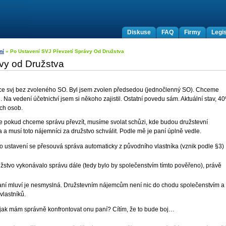
Diskuse
FAQ
Firmy
Legis
ní
» Po Ustavení SVJ Převzetí Správy Od Družstva
ávy od Družstva
tence svj bez zvoleného SO. Byl jsem zvolen předsedou (jednočlenný SO). Chceme
. Na vedení účetnictví jsem si někoho zajistil. Ostatní povedu sám. Aktuální stav, 4
ých osob.
, že pokud chceme správu převzít, musíme svolat schůzi, kde budou družstevní
 a musí toto nájemníci za družstvo schválit. Podle mě je paní úplně vedle.
 po ustavení se přesouvá správa automaticky z původního vlastníka (vznik podle §3)
žstvo vykonávalo správu dále (tedy bylo by společenstvím tímto pověřeno), právě
paní mluví je nesmyslná. Družstevním nájemcům není nic do chodu společenstvím a
lastníků.
a jak mám správně konfrontovat onu paní? Cítím, že to bude boj…