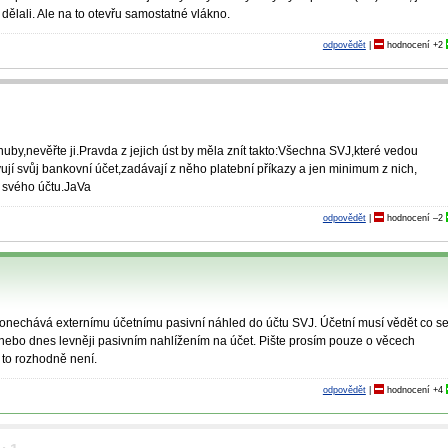
 dělali. Ale na to otevřu samostatné vlákno.
odpovědět
|
hodnocení
+2
by,nevěřte ji.Pravda z jejich úst by měla znít takto:Všechna SVJ,které vedou
vují svůj bankovní účet,zadávají z něho platební příkazy a jen minimum z nich,
o svého účtu.JaVa
odpovědět
|
hodnocení
–2
ponechává externímu účetnímu pasivní náhled do účtu SVJ. Účetní musí vědět co s
 nebo dnes levněji pasivním nahlížením na účet. Pište prosím pouze o věcech
í to rozhodně není.
odpovědět
|
hodnocení
+4