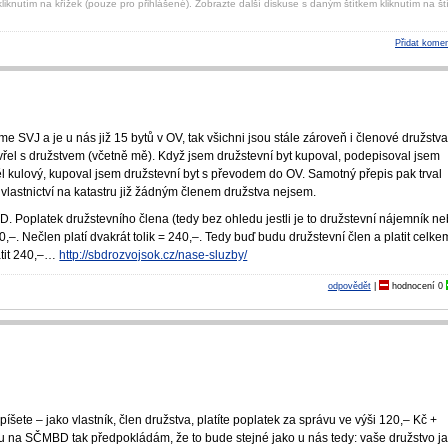
liknutím na křížek (pouze pro přihlášené). Zobrazte další diskuse s daným štítkem kliknutím na ští
Přidat komen
me SVJ a je u nás již 15 bytů v OV, tak všichni jsou stále zároveň i členové družstva
vřel s družstvem (včetně mě). Když jsem družstevní byt kupoval, podepisoval jsem
l kulový, kupoval jsem družstevní byt s převodem do OV. Samotný přepis pak trval
 vlastnictví na katastru již žádným členem družstva nejsem.
D. Poplatek družstevního člena (tedy bez ohledu jestli je to družstevní nájemník n
–. Nečlen platí dvakrát tolik = 240,–. Tedy buď budu družstevní člen a platit celke
atit 240,–…
http://sbdrozvojsok.cz/nase-sluzby/
odpovědět
|
hodnocení
0
íšete – jako vlastník, člen družstva, platíte poplatek za správu ve výši 120,– Kč +
u na SČMBD tak předpokládám, že to bude stejné jako u nás tedy: vaše družstvo j