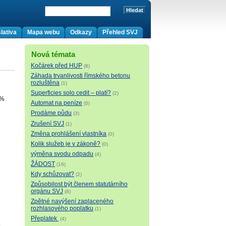
lativa
Mapa webu
Odkazy
Přehled SVJ
Nová témata
Kočárek před HUP
(8)
Záhada trvanlivosti římského betonu
rozluštěna
(1)
Superficies solo cedit – platí?
(2)
0%
Automat na peníze
(0)
Prodáme půdu
(3)
Zrušení SVJ
(1)
Změna prohlášení vlastníka
(0)
Kolik služeb je v zákoně?
(0)
výměna svodu odpadu
(4)
ŽÁDOST
(16)
Kdy schůzovat?
(2)
Způsobilost být členem statutárního
orgánu SVJ
(8)
Zpětné navýšení zaplaceného
rozhlasového poplatku
(1)
Přeplatek
(4)