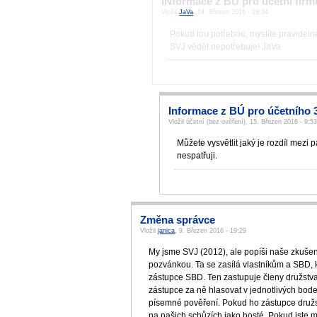
INformace z BÚ pro účetní firm
Vložil
JaVa
, 14. Březen 2016 - 19:34
Pokud tou potřebou, myslíte pravidelné
SVJ vědět nepotřebuje! JaVa
Informace z BÚ pro účetního 
Vložil účetní (bez ověření), 15. Březen 2016 - 9:5
Můžete vysvětlit jaký je rozdíl mezi
nespatřuji.
Změna správce
Vložil
janica
, 9. Březen 2016 - 19:29
My jsme SVJ (2012), ale popíši naše zkuše
pozvánkou. Ta se zasílá vlastníkům a SBD, k
zástupce SBD. Ten zastupuje členy družstva
zástupce za ně hlasovat v jednotlivých bod
písemné pověření. Pokud ho zástupce družs
na našich schůzích jako hosté. Pokud jste 