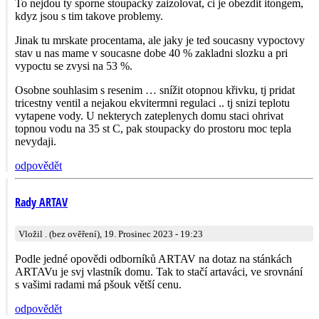
To nejdou ty sporne stoupacky zaizolovat, ci je obezdit itongem,
kdyz jsou s tim takove problemy.
Jinak tu mrskate procentama, ale jaky je ted soucasny vypoctovy
stav u nas mame v soucasne dobe 40 % zakladni slozku a pri
vypoctu se zvysi na 53 %.
Osobne souhlasim s resenim … snížit otopnou křivku, tj pridat
tricestny ventil a nejakou ekvitermni regulaci .. tj snizi teplotu
vytapene vody. U nekterych zateplenych domu staci ohrivat
topnou vodu na 35 st C, pak stoupacky do prostoru moc tepla
nevydaji.
odpovědět
Rady ARTAV
Vložil . (bez ověření), 19. Prosinec 2023 - 19:23
Podle jedné opovědi odborníků ARTAV na dotaz na stánkách
ARTAVu je svj vlastník domu. Tak to stačí artaváci, ve srovnání
s vašimi radami má pšouk větší cenu.
odpovědět