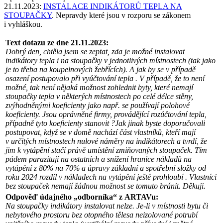
21.11.2023:
INSTALACE INDIKÁTORŮ TEPLA NA
STOUPAČKY
. Nepravdy které jsou v rozporu se zákonem
i vyhláškou.
Text dotazu ze dne 21.11.2023:
Dobrý den, chtěla jsem se zeptat, zda je možné instalovat
indikátory tepla i na stoupačky v jednotlivých místnostech (tak jako
je to třeba na koupelnových žebřících). A jak by se v případě
osazení postupovalo při vyúčtování tepla . V případě, že to není
možné, tak není nějaká možnost zohlednit byty, které nemají
stoupačky tepla v některých místnostech po celé délce stěny,
zvýhodněnými koeficienty jako např. se používají polohové
koeficienty. Jsou oprávněné firmy, provádějící rozúčtování tepla,
případně tyto koeficienty stanovit ?Jak jinak byste doporučovali
postupovat, když se v domě nachází část vlastníků, kteří mají
v určitých místnostech nulové náměry na indikátorech a tvrdí, že
jim k vytápění stačí právě umístění zmiňovaných stoupaček. Tím
pádem parazitují na ostatních a snížení hranice nákladů na
vytápění z 80% na 70% a úpravy základní a spotřební složky od
roku 2024 rozdíl v nákladech na vytápění ještě prohloubí . Vlastníci
bez stoupaček nemají žádnou možnost se tomuto bránit. Děkuji.
Odpověď údajného „odborníka“ z ARTAVu:
Na stoupačky indikátory instalovat nelze. Je-li v místnosti bytu či
nebytového prostoru bez otopného tělesa neizolované potrubí