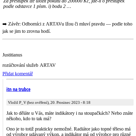
Za přestupek lze uložit pokutu do 200000 Kč, jde-li o přestupek
podle odstavce 1 písm. i) bodu 2 …
➡️ Závěr: Odborníci z ARTAVu lžou či mluví pravdu — podle toho
jak se jim to zrovna hodí.
Justitianus
rozúčtování služeb
ARTAV
Přidat komentář
itn na trubce
Vložil P_V (bez ověření), 20. Prosinec 2023 - 8:18
Jak to děláte u Vás, máte indikátory i na stoupačkách? Nebo znáte
někoho, kdo to tak má?
Ono je to totiž prakticky nemožné. Radiátor jako topné těleso má
od výrobce udávaný výkon, a indikátor má od výrobce pro různé