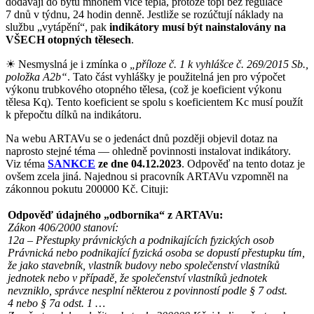
dodávají do bytů mnohem více tepla, protože topí bez regulace
7 dnů v týdnu, 24 hodin denně. Jestliže se rozúčtují náklady na
službu „vytápění“, pak
indikátory musí být nainstalovány na
VŠECH otopných tělesech
.
☀ Nesmyslná je i zmínka o
„příloze č. 1 k vyhlášce č. 269/2015 Sb.,
položka A2b“
. Tato část vyhlášky je použitelná jen pro výpočet
výkonu trubkového otopného tělesa, (což je koeficient výkonu
tělesa Kq). Tento koeficient se spolu s koeficientem Kc musí použít
k přepočtu dílků na indikátoru.
Na webu ARTAVu se o jedenáct dnů později objevil dotaz na
naprosto stejné téma — ohledně povinnosti instalovat indikátory.
Viz téma
SANKCE
ze dne 04.12.2023
. Odpověď na tento dotaz je
ovšem zcela jiná. Najednou si pracovník ARTAVu vzpomněl na
zákonnou pokutu 200000 Kč. Cituji:
Odpověď údajného „odborníka“ z ARTAVu:
Zákon 406/2000 stanoví:
12a – Přestupky právnických a podnikajících fyzických osob
Právnická nebo podnikající fyzická osoba se dopustí přestupku tím,
že jako stavebník, vlastník budovy nebo společenství vlastníků
jednotek nebo v případě, že společenství vlastníků jednotek
nevzniklo, správce nesplní některou z povinností podle § 7 odst.
4 nebo § 7a odst. 1 …