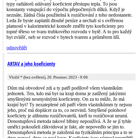
typy radiátorů udávaný koeficient přestupu tepla. To jsou
konstanty vstupující do výpočtu přepočtených dílků. Když je
neznáte, žádná čísla použitelná k rozúčtování z toho nedostanete.
Leda že byste zaplatili dlouhé peníze a nechali si s ověřenou
platností v kalorimetrické komoře změřit tyto koeficienty pro
topné těleso ve tvaru trubkového rozvodu v bytě. A to pro každý
byt zvlášť, neb se rozvod v bytech tvarem a průměrem liší.
odpovědět
ARTAV a jeho koeficienty
Vložil * (bez ověření), 20. Prosinec 2023 - 9:06
Dům má obvodové zdi a ty patří podílově všem vlastníkům
jednotek. Ten, kdo má byt na kraji domu je zatížený jakýmisi
smyšlenými nesmyslnými koeficienty. On za to může, že má
krajní byt? Ty nezateplené zdi patří všem vlastníkůmm ty nejsou
jeho, proč má doplácet za to, co nezvinil. Smyšlené polohové
koeficiety je alibismu rozúčtovatelů, kteří to rozúčtovat neumí.
Denostupňová metoda takové blbiny nepoužívá. A že se jí tyhle
umělci pokoušeli zlikvidovat je fakt, ale nepovedlo se jim to.
Denostupňová metoda je založená na fyzikálním principu a to se
dnes nenosí, dnes se nosí kecy. Koeficinty jsou výmysl neumětlů,