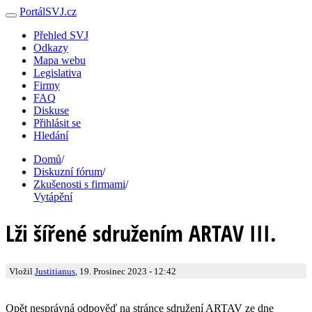
PortálSVJ.cz
Přehled SVJ
Odkazy
Mapa webu
Legislativa
Firmy
FAQ
Diskuse
Přihlásit se
Hledání
Domů
/
Diskuzní fórum
/
Zkušenosti s firmami
/
Vytápění
Lži šířené sdružením ARTAV III.
Vložil
Justitianus
, 19. Prosinec 2023 - 12:42
Opět nesprávná odpověď na stránce sdružení ARTAV ze dne