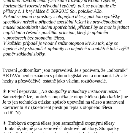
vnitřního rozvodu tepla (vertikální rozvody přívodní i zpětné,
horizontální rozvody přívodní i zpětné), pak se postupuje dle
přílohy č. 1 k vyhlášce č. 269/2015 Sb., položka A2b.
Pokud se jedná o prostory s otopnými tělesy, pak toto vyhlášky
specificky neřeší a případné speciální řešení by pravděpodobně
museli odsouhlasit všichni spotřebitelé, přičemž by se mohlo jednat
například o řešení s použitím principu, který je uplatněn
v prostorech bez otopného tělesa.
V každém případě je vhodné snížit otopnou křivku tak, aby se
tepelné zisky stoupaček uplatnily co nejméně a souběžně také zvýšit
poměr základní složky.
Tvrzení „odborníka“ jsou nepravdivá. Je s podivem, že „odborník“
ARTAVu není seznámen s platnou legislativou a normami. Lže ale
hezky a přesvědčivě, ostatně jako všichni rozúčtovatelé.
☀ První nepravda:
„Na stoupačky indikátory instalovat nelze.“
Samozřejmě lze, protože stoupačka je otopné těleso jako každé jiné.
Je to jen technická otázka: způsob upevnění na těleso a stanovení
koeficientu Kc (koeficient přestupu tepla z otopného tělesa
na IRTN).
☀ Trubková otopná tělesa jsou samozřejmě otopnými tělesy
i funkčně, stejně jako žebrové či deskové radiátory. Stoupačky