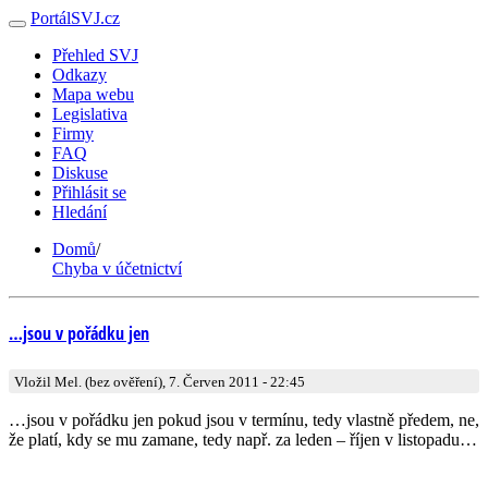
PortálSVJ.cz
Přehled SVJ
Odkazy
Mapa webu
Legislativa
Firmy
FAQ
Diskuse
Přihlásit se
Hledání
Domů
/
Chyba v účetnictví
…jsou v pořádku jen
Vložil Mel. (bez ověření), 7. Červen 2011 - 22:45
…jsou v pořádku jen pokud jsou v termínu, tedy vlastně předem, ne,
že platí, kdy se mu zamane, tedy např. za leden – říjen v listopadu…