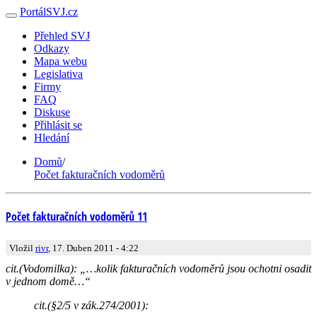
PortálSVJ.cz
Přehled SVJ
Odkazy
Mapa webu
Legislativa
Firmy
FAQ
Diskuse
Přihlásit se
Hledání
Domů
/
Počet fakturačních vodoměrů
Počet fakturačních vodoměrů 11
Vložil
rivr
, 17. Duben 2011 - 4:22
cit.(Vodomilka): „…kolik fakturačních vodoměrů jsou ochotni osadit
v jednom domě…“
cit.(§2/5 v zák.274/2001):