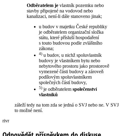
Odběratelem je
vlastník pozemku nebo
stavby připojené na vodovod nebo
kanalizaci, není-li dále stanoveno jinak;
u budov v majetku České republiky
je odběratelem organizační složka
státu, které přísluší hospodaření
s touto budovou podle zvláštního
zákona;
4)
u budov, u nichž spoluvlastník
budovy je vlastníkem bytu nebo
nebytového prostoru jako prostorově
vymezené části budovy a zároveň
podílovým spoluvlastníkem
společných částí budovy,
5)
je odběratelem
společenství
vlastníků
záleží tedy na tom zda se jedná o SVJ nebo ne. V SVJ
to možné není.
rivr
Odpovědět příspěvkem do diskuse