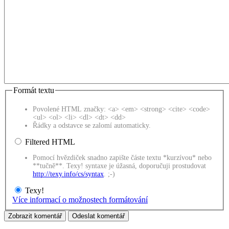
Formát textu
Povolené HTML značky: <a> <em> <strong> <cite> <code>
<ul> <ol> <li> <dl> <dt> <dd>
Řádky a odstavce se zalomí automaticky.
Filtered HTML
Pomocí hvězdiček snadno zapište částe textu *kurzívou* nebo
**tučně**. Texy! syntaxe je úžasná, doporučuji prostudovat
http://texy.info/cs/syntax
. ;-)
Texy!
Více informací o možnostech formátování