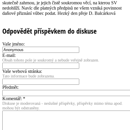
skutečně zahrnou, je jejich čistě soukromou věcí, na kterou SV
nedohlíží. Navíc dle platných předpisů ne všem vzniká povinnost
daňové přiznání vůbec podat. Hezký den přeje D. Balcárková
Odpovědět příspěvkem do diskuse
Vaše jméno:
E-mail:
Obsah tohoto pole je soukromý a nebude veřejně zobrazen.
Vaše webová stránka:
Tato informace bude zobrazena.
Předmět:
Komentář:
*
Diskuse je moderovaná - neslušné příspěvky, příspěvky mimo téma apod.
mohou být odstraněny.