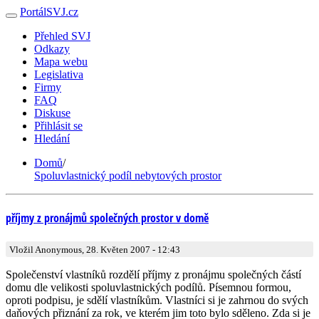
PortálSVJ.cz
Přehled SVJ
Odkazy
Mapa webu
Legislativa
Firmy
FAQ
Diskuse
Přihlásit se
Hledání
Domů
/
Spoluvlastnický podíl nebytových prostor
příjmy z pronájmů společných prostor v domě
Vložil Anonymous, 28. Květen 2007 - 12:43
Společenství vlastníků rozdělí příjmy z pronájmu společných částí
domu dle velikosti spoluvlastnických podílů. Písemnou formou,
oproti podpisu, je sdělí vlastníkům. Vlastníci si je zahrnou do svých
daňových přiznání za rok, ve kterém jim toto bylo sděleno. Zda si je