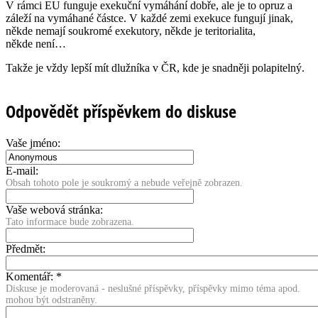
V rámci EU funguje exekuční vymáhání dobře, ale je to opruz a
záleží na vymáhané částce. V každé zemi exekuce fungují jinak,
někde nemají soukromé exekutory, někde je teritorialita,
někde není…
Takže je vždy lepší mít dlužníka v ČR, kde je snadněji polapitelný.
Odpovědět příspěvkem do diskuse
Vaše jméno:
E-mail:
Obsah tohoto pole je soukromý a nebude veřejně zobrazen.
Vaše webová stránka:
Tato informace bude zobrazena.
Předmět:
Komentář:
*
Diskuse je moderovaná - neslušné příspěvky, příspěvky mimo téma apod.
mohou být odstraněny.