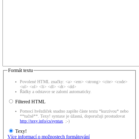
Formát textu
Povolené HTML značky: <a> <em> <strong> <cite> <code>
<ul> <ol> <li> <dl> <dt> <dd>
Řádky a odstavce se zalomí automaticky.
Filtered HTML
Pomocí hvězdiček snadno zapište částe textu *kurzívou* nebo
**tučně**. Texy! syntaxe je úžasná, doporučuji prostudovat
http://texy.info/cs/syntax
. ;-)
Texy!
Více informací o možnostech formátování