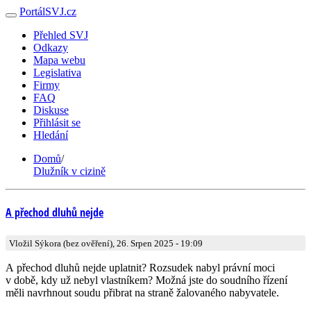
PortálSVJ.cz
Přehled SVJ
Odkazy
Mapa webu
Legislativa
Firmy
FAQ
Diskuse
Přihlásit se
Hledání
Domů
/
Dlužník v cizině
A přechod dluhů nejde
Vložil Sýkora (bez ověření), 26. Srpen 2025 - 19:09
A přechod dluhů nejde uplatnit? Rozsudek nabyl právní moci
v době, kdy už nebyl vlastníkem? Možná jste do soudního řízení
měli navrhnout soudu přibrat na straně žalovaného nabyvatele.