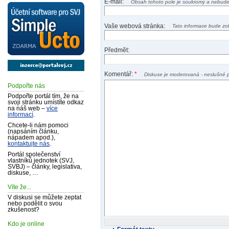
E-mail:
Obsah tohoto pole je soukromý a nebude
Vaše webová stránka:
Tato informace bude zo
Předmět:
Komentář:
*
Diskuse je moderovaná - neslušné 
Podpořte nás
Podpořte portál tím, že na
svoji stránku umístíte odkaz
na náš web –
více
informací
.
Chcete-li nám pomoci
(napsáním článku,
nápadem apod.),
kontaktujte nás
.
Portál společenství
vlastníků jednotek (SVJ,
SVBJ) – články, legislativa,
diskuse, …
Víte že...
V diskusi se můžete zeptat
nebo podělit o svou
zkušenost?
Kdo je online