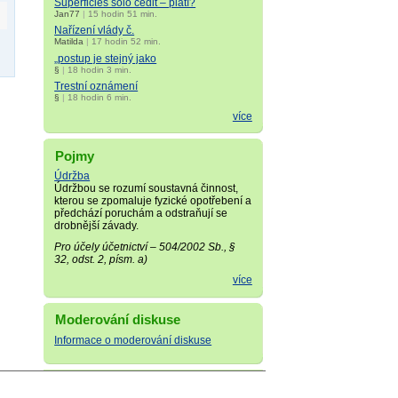
Superficies solo cedit – platí?
Jan77
|
15 hodin 51 min.
Nařízení vlády č.
Matilda
|
17 hodin 52 min.
„postup je stejný jako
§
|
18 hodin 3 min.
Trestní oznámení
§
|
18 hodin 6 min.
více
Pojmy
Údržba
Údržbou se rozumí soustavná činnost,
kterou se zpomaluje fyzické opotřebení a
předchází poruchám a odstraňují se
drobnější závady.
Pro účely účetnictví – 504/2002 Sb., §
32, odst. 2, písm. a)
více
Moderování diskuse
Informace o moderování diskuse