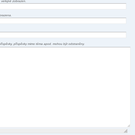
 veřejně zobrazen.
brazena.
příspěvky, příspěvky mimo téma apod. mohou být odstraněny.