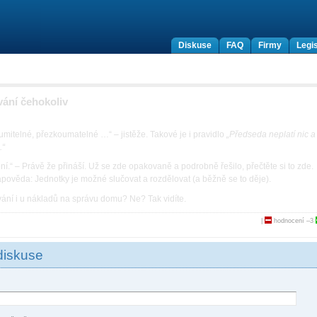
Diskuse
FAQ
Firmy
Legis
vání čehokoliv
zumitelné, přezkoumatelné …“ – jistěže. Takové je i pravidlo
„Předseda neplatí nic a
.“
.“ – Právě že přináší. Už se zde opakovaně a podrobně řešilo, přečtěte si to zde.
nápověda: Jednotky je možné slučovat a rozdělovat (a běžně se to děje).
vání i u nákladů na správu domu? Ne? Tak vidíte.
|
hodnocení
–3
diskuse