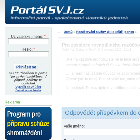
Domů
»
Rozúčtování služby úklid ještě jednou
»
Uživatelské jméno:
*
Pro zastánce rovnodílného rozúčto
Heslo:
*
Vložil Počtář (bez ověření), 9. Červenec 2025 - 20:13
„Ale na každlou jednotku stejně je také sro
ostatní v poměru třetích číslic v rodném čísle
GDPR: Přihlášení je platné
„… a nepřináší žádné důvody ke zpochybnění
i po zavření prohlížeče. V
Zjevně jste tu nový. Pokud stále nic, malá 
případě potřeby se
odhlašte!
Vytvořit nový účet
Nebo jinak. Prosazujete rovnodílné rozúčto
Zaslat nové heslo
Reklama
Odpovědět příspěvkem do 
Vaše jméno: