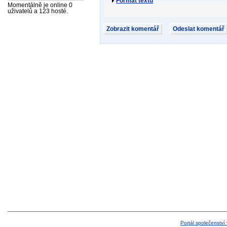
Formát textu
Momentálně je online 0
uživatelů a 123 hosté.
Portál společenství