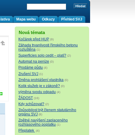
lativa
Mapa webu
Odkazy
Přehled SVJ
Nová témata
Kočárek před HUP
(9)
Záhada trvanlivosti římského betonu
rozluštěna
(1)
Superficies solo cedit – platí?
(2)
Automat na peníze
(0)
Prodáme půdu
(4)
Zrušení SVJ
(1)
Změna prohlášení vlastníka
(0)
Kolik služeb je v zákoně?
(0)
výměna svodu odpadu
(4)
ŽÁDOST
(16)
Kdy schůzovat?
(2)
Způsobilost být členem statutárního
orgánu SVJ
(8)
Zpětné navýšení zaplaceného
rozhlasového poplatku
(1)
Přeplatek
(4)