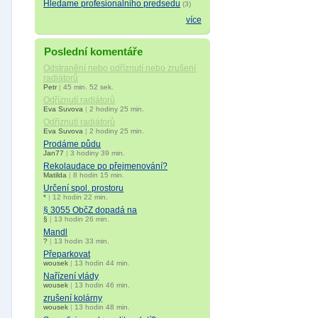
Hledame profesionalniho predsedu
(3)
více
Poslední komentáře
Odstranění nebo odříznutí nebo zrušení
radiátorů
Petr
|
45 min. 52 sek.
Odříznutí radiátorů
Eva Suvova
|
2 hodiny 25 min.
Odříznutí radiátorů
Eva Suvova
|
2 hodiny 25 min.
Prodáme půdu
Jan77
|
3 hodiny 39 min.
Rekolaudace po přejmenování?
Matilda
|
8 hodin 15 min.
Určení spol. prostoru
*
|
12 hodin 22 min.
§ 3055 ObčZ dopadá na
§
|
13 hodin 26 min.
Mandl
?
|
13 hodin 33 min.
Přeparkovat
wousek
|
13 hodin 44 min.
Nařízení vlády
wousek
|
13 hodin 46 min.
zrušení kolárny
wousek
|
13 hodin 48 min.