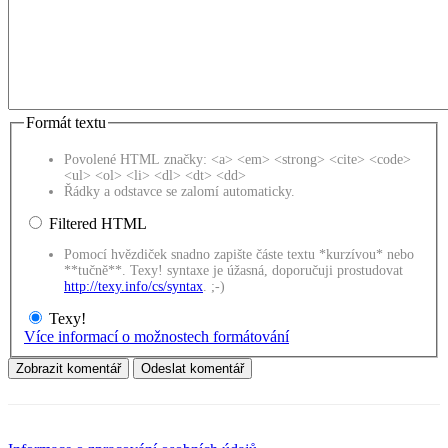
Formát textu
Povolené HTML značky: <a> <em> <strong> <cite> <code>
<ul> <ol> <li> <dl> <dt> <dd>
Řádky a odstavce se zalomí automaticky.
Filtered HTML
Pomocí hvězdiček snadno zapište částe textu *kurzívou* nebo
**tučně**. Texy! syntaxe je úžasná, doporučuji prostudovat
http://texy.info/cs/syntax
. ;-)
Texy!
Více informací o možnostech formátování