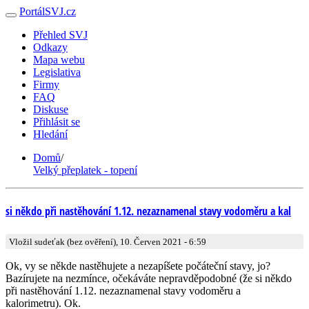
PortálSVJ.cz
Přehled SVJ
Odkazy
Mapa webu
Legislativa
Firmy
FAQ
Diskuse
Přihlásit se
Hledání
Domů
/
Velký přeplatek - topení
si někdo při nastěhování 1.12. nezaznamenal stavy vodoměru a kal
Vložil sudeťak (bez ověření), 10. Červen 2021 - 6:59
Ok, vy se někde nastěhujete a nezapíšete počáteční stavy, jo?
Bazírujete na nezmínce, očekáváte nepravděpodobné (že si někdo
při nastěhování 1.12. nezaznamenal stavy vodoměru a
kalorimetru). Ok.