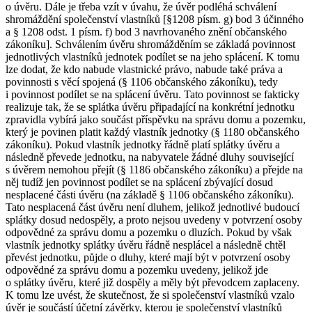
o úvěru. Dále je třeba vzít v úvahu, že úvěr podléhá schválení
shromáždění společenství vlastníků [§1208 písm. g) bod 3 účinného
a § 1208 odst. 1 písm. f) bod 3 navrhovaného znění občanského
zákoníku]. Schválením úvěru shromážděním se základá povinnost
jednotlivých vlastníků jednotek podílet se na jeho splácení. K tomu
lze dodat, že kdo nabude vlastnické právo, nabude také práva a
povinnosti s věcí spojená (§ 1106 občanského zákoníku), tedy
i povinnost podílet se na splácení úvěru. Tato povinnost se fakticky
realizuje tak, že se splátka úvěru připadající na konkrétní jednotku
zpravidla vybírá jako součást příspěvku na správu domu a pozemku,
který je povinen platit každý vlastník jednotky (§ 1180 občanského
zákoníku). Pokud vlastník jednotky řádně platí splátky úvěru a
následně převede jednotku, na nabyvatele žádné dluhy související
s úvěrem nemohou přejít (§ 1186 občanského zákoníku) a přejde na
něj tudíž jen povinnost podílet se na splácení zbývající dosud
nesplacené části úvěru (na základě § 1106 občanského zákoníku).
Tato nesplacená část úvěru není dluhem, jelikož jednotlivé budoucí
splátky dosud nedospěly, a proto nejsou uvedeny v potvrzení osoby
odpovědné za správu domu a pozemku o dluzích. Pokud by však
vlastník jednotky splátky úvěru řádně nesplácel a následně chtěl
převést jednotku, půjde o dluhy, které mají být v potvrzení osoby
odpovědné za správu domu a pozemku uvedeny, jelikož jde
o splátky úvěru, které již dospěly a měly být převodcem zaplaceny.
K tomu lze uvést, že skutečnost, že si společenství vlastníků vzalo
úvěr je součástí účetní závěrky, kterou je společenství vlastníků