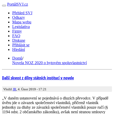
PortálSVJ.cz
Přehled SVJ
Odkazy
Mapa webu
Legislativa
Firmy
FAQ
Diskuse
Přihlásit se
Hledání
Domů
/
Novela NOZ 2020 o bytovém spoluvlastnictví
Další skvost z dílny státních institucí v novele
Vložil
JR
, 4. Únor 2019 - 17:21
„V daném ustanovení se pojednává o dluzích převodce. V případě
úvěru jde o závazek společenství vlastníků, přičemž vlastník
jednotky za dluhy ze závazků společenství vlastníků pouze ručí (§
1194 odst. 2 občanského zákoníku), avšak není stranou smlouvy