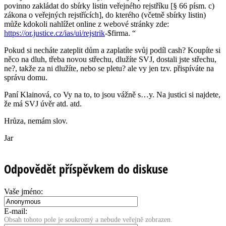
povinno zakládat do sbírky listin veřejného rejstříku [§ 66 písm. c)
zákona o veřejných rejstřících], do kterého (včetně sbírky listin)
může kdokoli nahlížet online z webové stránky zde:
https://or.justice.cz/ias/ui/rejstrik
-$firma. “
Pokud si necháte zateplit dům a zaplatíte svůj podíl cash? Koupíte si
něco na dluh, třeba novou střechu, dlužíte SVJ, dostali jste střechu,
ne?, takže za ni dlužíte, nebo se pletu? ale vy jen tzv. přispíváte na
správu domu.
Paní Klainová, co Vy na to, to jsou vážně s…y. Na justici si najdete,
že má SVJ úvěr atd. atd.
Hrůza, nemám slov.
Jar
Odpovědět příspěvkem do diskuse
Vaše jméno:
E-mail:
Obsah tohoto pole je soukromý a nebude veřejně zobrazen.