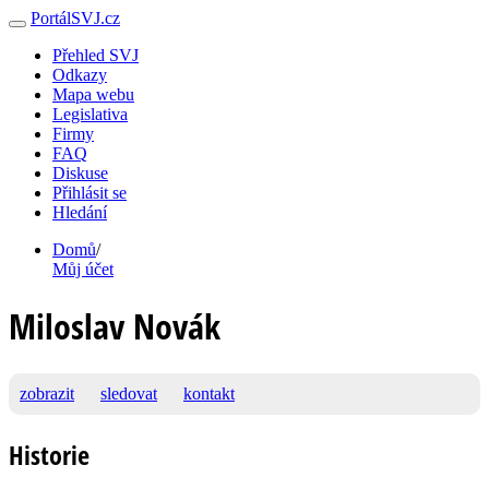
PortálSVJ.cz
Přehled SVJ
Odkazy
Mapa webu
Legislativa
Firmy
FAQ
Diskuse
Přihlásit se
Hledání
Domů
/
Můj účet
Miloslav Novák
zobrazit
sledovat
kontakt
Historie