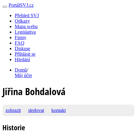
PortálSVJ.cz
Přehled SVJ
Odkazy
Mapa webu
Legislativa
Firmy
FAQ
Diskuse
Přihlásit se
Hledání
Domů
/
Můj účet
Jiřina Bohdalová
zobrazit
sledovat
kontakt
Historie