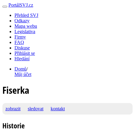
PortálSVJ.cz
Přehled SVJ
Odkazy
Mapa webu
Legislativa
Firmy
FAQ
Diskuse
Přihlásit se
Hledání
Domů
/
Můj účet
Fiserka
zobrazit
sledovat
kontakt
Historie