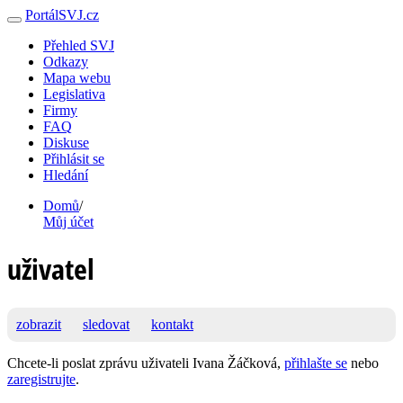
PortálSVJ.cz
Přehled SVJ
Odkazy
Mapa webu
Legislativa
Firmy
FAQ
Diskuse
Přihlásit se
Hledání
Domů
/
Můj účet
uživatel
zobrazit
sledovat
kontakt
Chcete-li poslat zprávu uživateli Ivana Žáčková,
přihlašte se
nebo
zaregistrujte
.