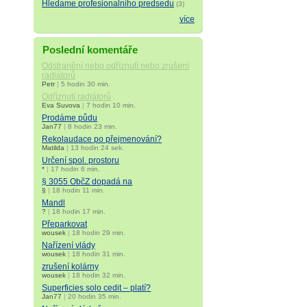
Hledame profesionalniho predsedu
(3)
více
Poslední komentáře
Odstranění nebo odříznutí nebo zrušení
radiátorů
Petr
|
5 hodin 30 min.
Odříznutí radiátorů
Eva Suvova
|
7 hodin 10 min.
Prodáme půdu
Jan77
|
8 hodin 23 min.
Rekolaudace po přejmenování?
Matilda
|
13 hodin 24 sek.
Určení spol. prostoru
*
|
17 hodin 6 min.
§ 3055 ObčZ dopadá na
§
|
18 hodin 11 min.
Mandl
?
|
18 hodin 17 min.
Přeparkovat
wousek
|
18 hodin 29 min.
Nařízení vlády
wousek
|
18 hodin 31 min.
zrušení kolárny
wousek
|
18 hodin 32 min.
Superficies solo cedit – platí?
Jan77
|
20 hodin 35 min.