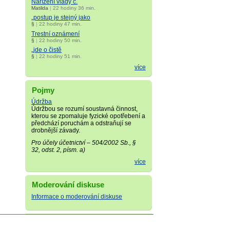
Nařízení vlády č.
Matilda
|
22 hodiny 36 min.
„postup je stejný jako
§
|
22 hodiny 47 min.
Trestní oznámení
§
|
22 hodiny 50 min.
„jde o čistě
§
|
22 hodiny 51 min.
více
Pojmy
Údržba
Údržbou se rozumí soustavná činnost,
kterou se zpomaluje fyzické opotřebení a
předchází poruchám a odstraňují se
drobnější závady.
Pro účely účetnictví – 504/2002 Sb., §
32, odst. 2, písm. a)
více
Moderování diskuse
Informace o moderování diskuse