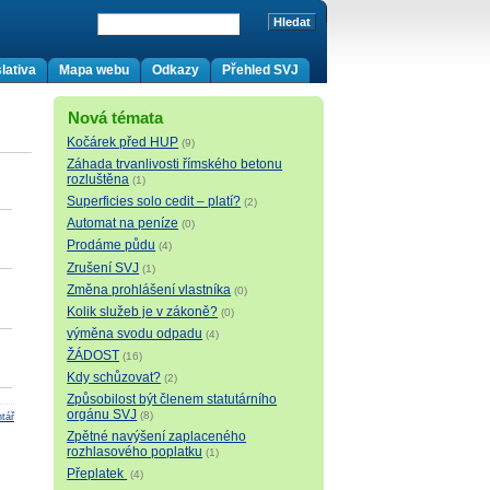
lativa
Mapa webu
Odkazy
Přehled SVJ
Nová témata
Kočárek před HUP
(9)
Záhada trvanlivosti římského betonu
rozluštěna
(1)
Superficies solo cedit – platí?
(2)
Automat na peníze
(0)
Prodáme půdu
(4)
Zrušení SVJ
(1)
Změna prohlášení vlastníka
(0)
Kolik služeb je v zákoně?
(0)
výměna svodu odpadu
(4)
ŽÁDOST
(16)
Kdy schůzovat?
(2)
Způsobilost být členem statutárního
orgánu SVJ
(8)
tář
Zpětné navýšení zaplaceného
rozhlasového poplatku
(1)
Přeplatek
(4)