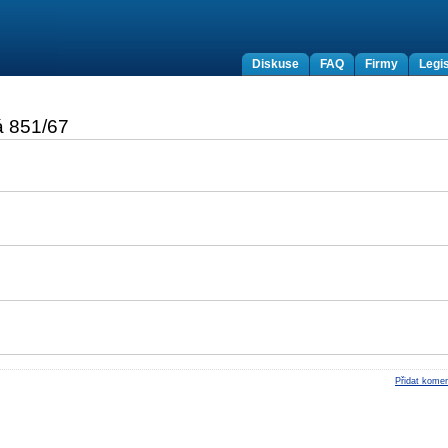
Diskuse
FAQ
Firmy
Legis
á 851/67
Přidat komen