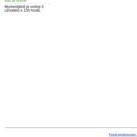
Kdo je online
Momentálně je online 0
uživatelů a 156 hostů.
Portál společenství