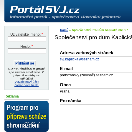
Domů
» Společenství Pro Dům Kaplická 851/67
Uživatelské jméno:
*
Společenství pro dům Kaplick
Heslo:
*
Adresa webových stránek
svj.kaplicka@seznam.cz
E-mail
GDPR: Přihlášení je platné
i po zavření prohlížeče. V
podstransky (zavináč) seznam.cz
případě potřeby se
odhlašte!
Vytvořit nový účet
Obec
Zaslat nové heslo
Praha
Reklama
Poznámka