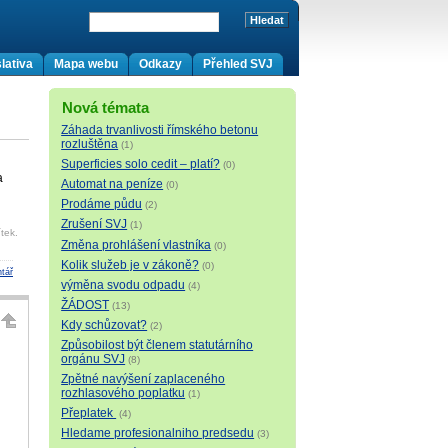
lativa
Mapa webu
Odkazy
Přehled SVJ
Nová témata
Záhada trvanlivosti římského betonu
rozluštěna
(1)
Superficies solo cedit – platí?
(0)
a
Automat na peníze
(0)
Prodáme půdu
(2)
Zrušení SVJ
(1)
tek.
Změna prohlášení vlastníka
(0)
Kolik služeb je v zákoně?
(0)
tář
výměna svodu odpadu
(4)
ŽÁDOST
(13)
Kdy schůzovat?
(2)
Způsobilost být členem statutárního
orgánu SVJ
(8)
Zpětné navýšení zaplaceného
rozhlasového poplatku
(1)
Přeplatek
(4)
Hledame profesionalniho predsedu
(3)