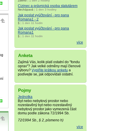
Zdeno
|
1 den 2 hodiny
Cizinec a právnická osoba statutárem
Nechápavá
|
1 den 3 hodiny
Jak poslat vyúčtování - pro pana
Romana1 - 2
§
|
1 den 11 hodin
Jak poslat vyúčtování - pro pana
Romana1
§
|
1 den 11 hodin
více
og
Anketa
Zajímá Vás, kolik platí ostatní do "fondu
oprav"? Jak velké odměny mají členové
výboru?
Vyplňte krátkou anketu
a
podívejte se, jak odpovídali ostatní.
ení
Pojmy
Jednotka
Byt nebo nebytový prostor nebo
rozestavěný byt nebo rozestavěný
nebytový prostor jako vymezená část
domu podle zákona 72/1994 Sb.
72/1994 Sb., § 2, písmeno h)
více