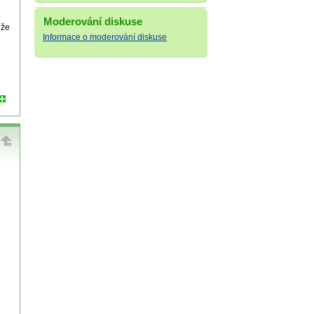
Moderování diskuse
 že
Informace o moderování diskuse