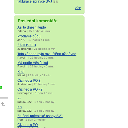
fakturace správce SVJ
(14)
více
Poslední komentáře
Asi to dnešní teplo
Zdeno
|
15 hodin 43 min.
Prodáme půdu
Jan77
|
17 hodin 54 min.
ŽÁDOST 13
Justitianus
|
21 hodina 8 min.
Tato záhada byla rozluštěna už dávno
Pavel II
|
22 hodiny 30 min.
Má podle V8s čekat
Pavel II
|
22 hodiny 46 min.
Klid!
Klidnil
|
22 hodiny 59 min.
Cizinec a PO 3
Justitianus
|
23 hodiny 1 min.
Cizinec a PO - 2
Nechápavá
|
1 den 17 min.
:-)
radka2222
|
1 den 2 hodiny
KN
radka2222
|
1 den 2 hodiny
Zrušení právnické osoby SVJ
Petr
|
1 den 2 hodiny
Cizinec a PO