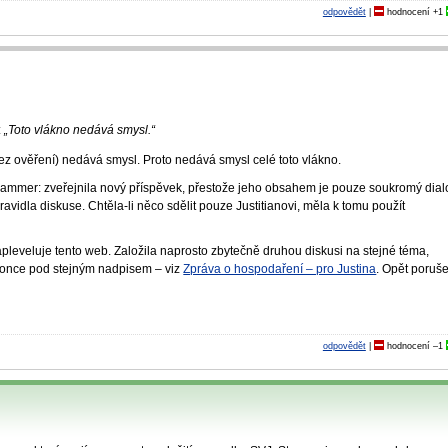
odpovědět
|
hodnocení
+1
:
„Toto vlákno nedává smysl.“
ez ověření) nedává smysl. Proto nedává smysl celé toto vlákno.
pammer: zveřejnila nový příspěvek, přestože jeho obsahem je pouze soukromý dial
pravidla diskuse. Chtěla-li něco sdělit pouze Justitianovi, měla k tomu použít
leveluje tento web. Založila naprosto zbytečně druhou diskusi na stejné téma,
okonce pod stejným nadpisem – viz
Zpráva o hospodaření – pro Justina
. Opět poruš
odpovědět
|
hodnocení
–1