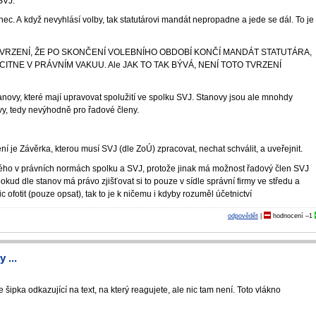
 SVJ.
anec. A když nevyhlásí volby, tak statutárovi mandát nepropadne a jede se dál. To je
TVRZENÍ, ŽE PO SKONČENÍ VOLEBNÍHO OBDOBÍ KONČÍ MANDÁT STATUTÁRA,
CITNE V PRÁVNÍM VAKUU. Ale JAK TO TAK BÝVÁ, NENÍ TOTO TVRZENÍ
ovy, které mají upravovat spolužití ve spolku SVJ. Stanovy jsou ale mnohdy
vy, tedy nevýhodně pro řadové členy.
je Závěrka, kterou musí SVJ (dle ZoÚ) zpracovat, nechat schválit, a uveřejnit.
ilého v právních normách spolku a SVJ, protože jinak má možnost řadový člen SVJ
ud dle stanov má právo zjišťovat si to pouze v sídle správní firmy ve středu a
c ofotit (pouze opsat), tak to je k ničemu i kdyby rozuměl účetnictví
odpovědět
|
hodnocení
–1
 ...
šipka odkazující na text, na který reagujete, ale nic tam není. Toto vlákno