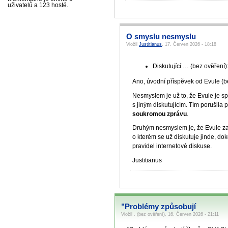
uživatelů a 123 hosté.
O smyslu nesmyslu
Vložil
Justitianus
, 17. Červen 2026 - 18:18
Diskutující … (bez ověření)
Ano, úvodní příspěvek od Evule (b
Nesmyslem je už to, že Evule je s
s jiným diskutujícím. Tím porušila 
soukromou zprávu
.
Druhým nesmyslem je, že Evule zap
o kterém se už diskutuje jinde, d
pravidel internetové diskuse.
Justitianus
"Problémy způsobují
Vložil . (bez ověření), 16. Červen 2026 - 21:11