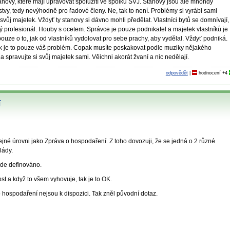
ovy, které mají upravovat spolužití ve spolku SVJ. Stanovy jsou ale mnohdy
tvy, tedy nevýhodně pro řadové členy. Ne, tak to není. Problémy si vyrábi sami
svůj majetek. Vždyť ty stanovy si dávno mohli předělat. Vlastníci bytů se domnívají,
prý profesionál. Houby s ocetem. Správce je pouze podnikatel a majetek vlastníků je
ouze o to, jak od vlastníků vydolovat pro sebe prachy, aby vydělal. Vždyť podniká.
ak je to pouze váš problém. Copak musíte poskakovat podle muziky nějakého
 spravujte si svůj majetek sami. Věichni akorát žvaní a nic nedělají.
odpovědět
|
hodnocení
+4
í
tejné úrovni jako Zpráva o hospodaření. Z toho dovozuji, že se jedná o 2 různé
vlády.
kde definováno.
t a když to všem vyhovuje, tak je to OK.
 hospodaření nejsou k dispozici. Tak zněl původní dotaz.