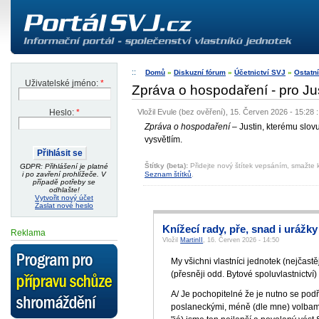
Domů
»
Diskuzní fórum
»
Účetnictví SVJ
»
Ostatní
Uživatelské jméno:
*
Zpráva o hospodaření - pro Ju
Vložil Evule (bez ověření), 15. Červen 2026 - 15:28
:
Heslo:
*
Zpráva o hospodaření
– Justin, kterému slov
vysvětlím.
Štítky (beta):
Přidejte nový štítek vepsáním, smažte k
GDPR: Přihlášení je platné
Seznam štítků
.
i po zavření prohlížeče. V
případě potřeby se
odhlašte!
Vytvořit nový účet
Zaslat nové heslo
Knížecí rady, pře, snad i urážky
Reklama
Vložil
MartinII
, 16. Červen 2026 - 14:50
My všichni vlastníci jednotek (nejčastě
(přesněji odd. Bytové spoluvlastnictví)
A/ Je pochopitelné že je nutno se podříd
poslaneckými, méně (dle mne) volbami 