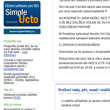
"já) jsme ten nejlepší a povolaný vést
Ten má pak 5 let klid stejně jako posl
pro mne naprosto nepochopitelné !!!
NA INTERNETU JSEM NAŠEL SICE 
A ŽE BEZ DALŠÍCH VOLEB SE SVJ O
PODLOŽENO PRÁVNĚ.
B/ Problémy způsobují členům SVJ Stan
nadiktované bývalými bytovými družst
Podpořte nás
C/ ZPRÁVA O HOSPODAŘENÍ
Podpořte portál tím, že na
svoji stránku umístíte odkaz
Domnívám se že zprávou o hospodaření 
na náš web –
více
informací
.
Pokud tomu tak není, tak je něco shn
Chcete-li nám pomoci
postupovat pouze dle NOZ § 1179. A pok
(napsáním článku,
nápadem apod.),
pondělí od 8:00 do 10:00, a nesmí si ni
kontaktujte nás
.
Portál společenství
vlastníků jednotek (SVJ,
SVBJ) – články, legislativa,
diskuse, …
Knížecí rady, pře, snad i urážky
Víte že...
Vložil ... (bez ověření), 17. Červen 2026 - 9:32
Sledovat novinky můžete
pomocí
RSS
.
U vašeho příspěvku je vpravo nahoře 
Kdo je online
nedává smysl.
Momentálně je online 0