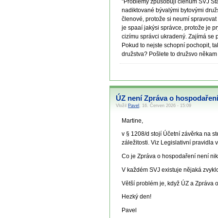
"Problémy způsobují členům SVJ Stan
nadiktované bývalými bytovými družs
členové, protože si neumí spravovat 
je spaaí jakýsi správce, protože je 
cizímu správci ukradený. Zajímá se p
Pokud to nejste schopní pochopit, t
družstva? Pošlete to družsvo někam a
ÚZ není Zpráva o hospodařen
Vložil
Pavel
, 16. Červen 2026 - 15:09
Martine,
v § 1208/d stojí Účetní závěrka na s
záležitosti. Viz Legislativní pravidla 
Co je Zpráva o hospodaření není ni
V každém SVJ existuje nějaká zvyklos
Větší problém je, když ÚZ a Zpráva o
Hezký den!
Pavel