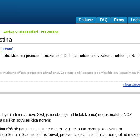
Diskuse
FAQ
Firmy
Legis
» Zpráva O Hospodaření - Pro Justina
stina
:
Ostatní
u nebo kterému písmenu nerozumíte? Definice notoriet se v zákoně nehledají. Rád
liknutím na křížek (pouze pro přihlášené). Zobrazte další diskuse s daným štítkem kliknutím na ští
Přidat komen
ji bytů) a tím i členové SVJ, jsme obětí (snad to tak lze říci) nedokonalého NOZ
 a dalších souvisejících norem).
it většině (tomu tak je i jinde v kolektivu). Je to tak trochu jako s volbami
do Senátu. Stačí něco naslibovat, přesvědčit ostatní že ten či onen (pokud možno