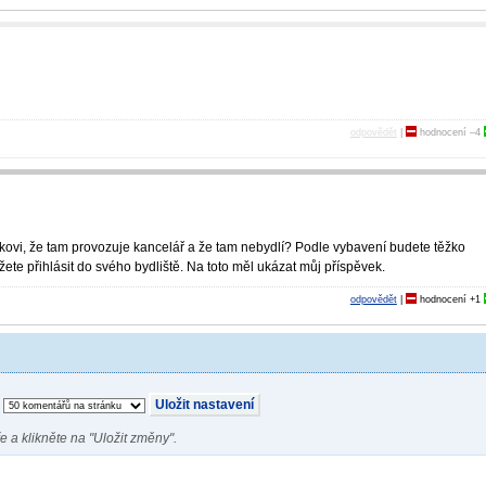
odpovědět
|
hodnocení
–4
íkovi, že tam provozuje kancelář a že tam nebydlí? Podle vybavení budete těžko
ete přihlásit do svého bydliště. Na toto měl ukázat můj příspěvek.
odpovědět
|
hodnocení
+1
e a klikněte na "Uložit změny".