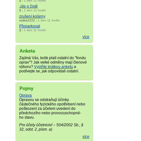
§
|
1 den 11 hodin
„jde o čistě
§
|
1 den 11 hodin
zrušení kolárny
radka2222
|
1 den 11 hodin
Přeparkovat
§
|
1 den 11 hodin
více
Anketa
Zajímá Vás, kolik platí ostatní do "fondu
oprav"? Jak velké odměny mají členové
výboru?
Vyplňte krátkou anketu
a
podívejte se, jak odpovídali ostatní.
Pojmy
Oprava
Opravou se odstraňují účinky
částečného fyzického opotřebení nebo
poškození za účelem uvedení do
předchozího nebo provozuschopné­
ho stavu.
Pro účely účetnictví – 504/2002 Sb., §
32, odst. 2, písm. a)
více