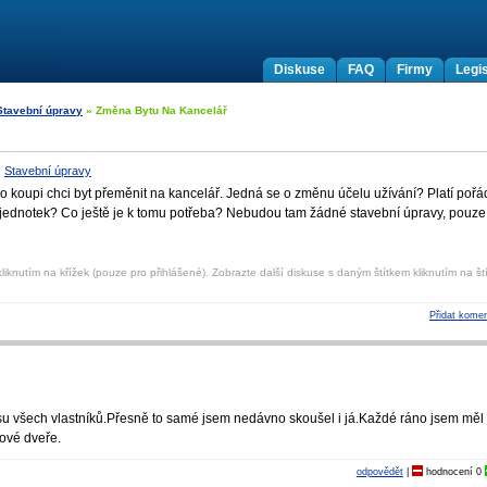
Diskuse
FAQ
Firmy
Legis
Stavební úpravy
» Změna Bytu Na Kancelář
:
Stavební úpravy
 koupi chci byt přeměnit na kancelář. Jedná se o změnu účelu užívání? Platí pořá
ků jednotek? Co ještě je k tomu potřeba? Nebudou tam žádné stavební úpravy, pouze
liknutím na křížek (pouze pro přihlášené). Zobrazte další diskuse s daným štítkem kliknutím na ští
Přidat komen
 všech vlastníků.Přesně to samé jsem nedávno skoušel i já.Každé ráno jsem měl
ové dveře.
odpovědět
|
hodnocení
0