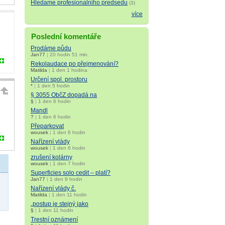
Hledame profesionalniho predsedu
(3)
více
Poslední komentáře
Prodáme půdu
Jan77
|
20 hodin 51 min.
Rekolaudace po přejmenování?
Matilda
|
1 den 1 hodina
Určení spol. prostoru
*
|
1 den 5 hodin
§ 3055 ObčZ dopadá na
§
|
1 den 6 hodin
Mandl
?
|
1 den 6 hodin
Přeparkovat
wousek
|
1 den 6 hodin
Nařízení vlády
wousek
|
1 den 6 hodin
zrušení kolárny
wousek
|
1 den 7 hodin
Superficies solo cedit – platí?
Jan77
|
1 den 9 hodin
Nařízení vlády č.
Matilda
|
1 den 11 hodin
„postup je stejný jako
§
|
1 den 11 hodin
Trestní oznámení