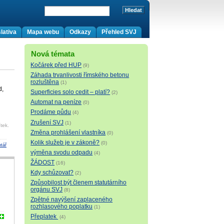
lativa
Mapa webu
Odkazy
Přehled SVJ
Nová témata
Kočárek před HUP
(9)
Záhada trvanlivosti římského betonu
rozluštěna
(1)
d,
Superficies solo cedit – platí?
(2)
Automat na peníze
(0)
Prodáme půdu
(4)
Zrušení SVJ
(1)
tek.
Změna prohlášení vlastníka
(0)
Kolik služeb je v zákoně?
(0)
tář
výměna svodu odpadu
(4)
ŽÁDOST
(16)
Kdy schůzovat?
(2)
Způsobilost být členem statutárního
orgánu SVJ
(8)
Zpětné navýšení zaplaceného
rozhlasového poplatku
(1)
Přeplatek
(4)