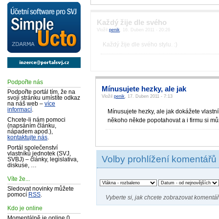
Každý žije dle svého
Vložil
penik
, 16. Duben 2011 - 20:26
Každý žije dle svého stylu. :)
Podpořte nás
Mínusujete hezky, ale jak
Podpořte portál tím, že na
Vložil
penik
, 17. Duben 2011 - 7:13
svoji stránku umístíte odkaz
na náš web –
více
informací
.
Mínusujete hezky, ale jak dokážete vlastn
někoho někde popotahovat a i firmu si můž
Chcete-li nám pomoci
(napsáním článku,
nápadem apod.),
kontaktujte nás
.
Portál společenství
vlastníků jednotek (SVJ,
Volby prohlížení komentářů
SVBJ) – články, legislativa,
diskuse, …
Víte že...
Sledovat novinky můžete
pomocí
RSS
.
Vyberte si, jak chcete zobrazovat komentář
Kdo je online
Momentálně je online 0