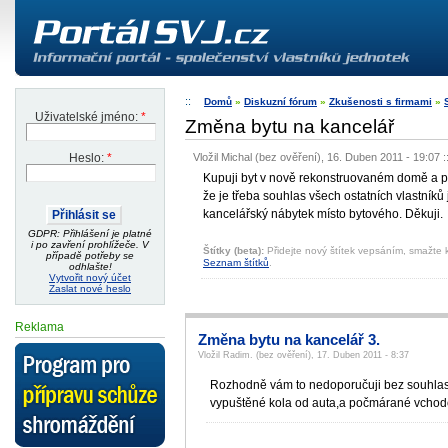
Domů
»
Diskuzní fórum
»
Zkušenosti s firmami
»
Uživatelské jméno:
*
Změna bytu na kancelář
Vložil Michal (bez ověření), 16. Duben 2011 - 19:07
:
Heslo:
*
Kupuji byt v nově rekonstruovaném domě a po
že je třeba souhlas všech ostatních vlastní
kancelářský nábytek místo bytového. Děkuji.
GDPR: Přihlášení je platné
i po zavření prohlížeče. V
Štítky (beta):
Přidejte nový štítek vepsáním, smažte k
případě potřeby se
Seznam štítků
.
odhlašte!
Vytvořit nový účet
Zaslat nové heslo
Reklama
Změna bytu na kancelář 3.
Vložil Radim. (bez ověření), 17. Duben 2011 - 8:37
Rozhodně vám to nedoporučuji bez souhlasu
vypuštěné kola od auta,a počmárané vchod