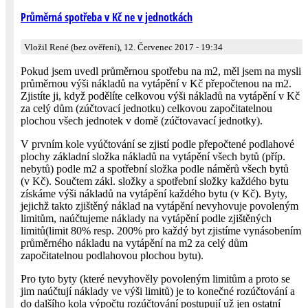
Průměrná spotřeba v Kč ne v jednotkách
Vložil René (bez ověření), 12. Červenec 2017 - 19:34
Pokud jsem uvedl průměrnou spotřebu na m2, měl jsem na mysli
průměrnou výši nákladů na vytápění v Kč přepočtenou na m2.
Zjistíte ji, když podělíte celkovou výši nákladů na vytápění v Kč
za celý dům (zúčtovací jednotku) celkovou započitatelnou
plochou všech jednotek v domě (zúčtovavací jednotky).
V prvním kole vyúčtování se zjistí podle přepočtené podlahové
plochy základní složka nákladů na vytápění všech bytů (příp.
nebytů) podle m2 a spotřební složka podle náměrů všech bytů
(v Kč). Součtem zákl. složky a spotřební složky každého bytu
získáme výši nákladů na vytápění každého bytu (v Kč). Byty,
jejichž takto zjištěný náklad na vytápění nevyhovuje povoleným
limitům, naúčtujeme náklady na vytápění podle zjištěných
limitů(limit 80% resp. 200% pro každý byt zjistíme vynásobením
průměrného nákladu na vytápění na m2 za celý dům
započitatelnou podlahovou plochou bytu).
Pro tyto byty (které nevyhověly povoleným limitům a proto se
jim naúčtují náklady ve výši limitů) je to konečné rozúčtování a
do dalšího kola výpočtu rozúčtování postupují už jen ostatní