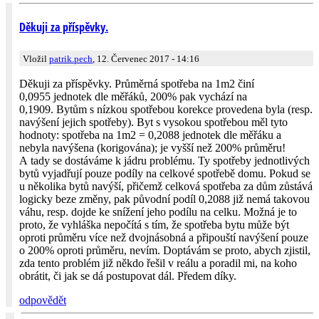
Děkuji za příspěvky.
Vložil
patrik.pech
, 12. Červenec 2017 - 14:16
Děkuji za příspěvky. Průměrná spotřeba na 1m2 činí
0,0955 jednotek dle měřáků, 200% pak vychází na
0,1909. Bytům s nízkou spotřebou korekce provedena byla (resp.
navýšení jejich spotřeby). Byt s vysokou spotřebou měl tyto
hodnoty: spotřeba na 1m2 = 0,2088 jednotek dle měřáku a
nebyla navýšena (korigována); je vyšší než 200% průměru!
A tady se dostáváme k jádru problému. Ty spotřeby jednotlivých
bytů vyjadřují pouze podíly na celkové spotřebě domu. Pokud se
u několika bytů navýší, přičemž celková spotřeba za dům zůstává
logicky beze změny, pak původní podíl 0,2088 již nemá takovou
váhu, resp. dojde ke snížení jeho podílu na celku. Možná je to
proto, že vyhláška nepočítá s tím, že spotřeba bytu může být
oproti průměru více než dvojnásobná a připouští navýšení pouze
o 200% oproti průměru, nevím. Doptávám se proto, abych zjistil,
zda tento problém již někdo řešil v reálu a poradil mi, na koho
obrátit, či jak se dá postupovat dál. Předem díky.
odpovědět