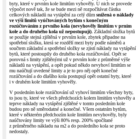
byty, které v prvním kole limitům vyhověly. U nich se provede
výpočet nově tak, že se bude mezi ně rozpočítávat částka
celkových nákladů na vytápění za celý dům
snížená o náklady
ve výši limitů vyúčtováných bytům s konečným
rozúčtováním z prvního kola (nevyhověly limitům v prním
kole a do druhého kola už nepostupují)
. Základní složka bytů
se použije stejná zjištěná v prvním kole, zbytek připadne na
spotřební složku, která se rozdělí mezi byty podle náměrů a
součtem základní a spotřební složky se zjistí náklady na vytápění
bytů, které postoupily do druhého kola rozúčtování. Opět se
porovná s limity zjištěnými už v prvním kole z průměrné výše
nákladů na vytápění, a opět pokud někdo nevyhoví limitům se
mu naúčtují uvedené limity a je to pro něj opět konečné
rozúčtování a do dlašího kola postupují opět ostatní byty, které
i v druhém kole limitům vyhověly.
V posledním kole rozúčtování už vyhoví limitům všechny byty,
to jsou ty, které ve všech předchozích kolem limitům vyhověly a
teprve náklady na vytápění zjištěné v tomto posledním kole
budou pro ně směrodatné a konečné. Všem ostatním bytům,
které v některém předchozím kole limitům nevyhověly, byly
naúčtovány limity ve výši 80% resp. 200% spočítané
z průměrného nákladu na m2 a do posledního kola se proto
nedostaly.