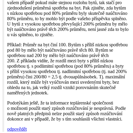
vašem případě pokud máte stejnou rozlohu bytů, tak stačí pro
zjednodušení průměrná spotřeba na byt. Pak zjistěte, zda bytům
s nízkou spotřebou pod 80% průměru byly skutečně naúčtováno
80% průměru, to by mohlo být podle vašeho příspěvku splněno.
U bytů z vysokou spotřebou převyšující 200% průměru by mělo
být naúčtováno právě těch 200% průměru, není jasné zda to bylo
u vás splněno, to zjistěte.
Příklad: Průměr na byt činí 100. Bytům s příliš nizkou spotřebou
pod 80 by mělo být naúčtováno právě těch 80. Bytům se
spotřebou nad 200 by mělo být naúčtováno právě těch
200. Z příkladu vidíte, že rozdíl mezi byty s příliš nízkou
spotřebou tj. s podlimitní spotřebou (pod 80% průměru) a byty
s příliš vysokou spotřebou tj. nadlimitní spotřebou (tj. nad 200%
průměru) čini 200/80 = 2,5 tj. dvouapůlnásobek. Tj. maximální
rozdíl, který může být vyúčtován mezi uvedenými byty, bez
ohledu na to, jak velký rozdíl vznikl porovnáním skutečně
naměřených jednotek.
Podotýkám ještě, že ta informace teplárenské společnosti
o možnosti použít starý způsob rozúčtování je nesprávná. Podle
nově platných předpisů nelze použít starý způsob rozúčtování
dokonce ani v případě, že by s tím souhlasili všichni vlastníci.
odpovědět