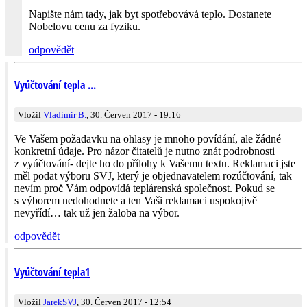
Napište nám tady, jak byt spotřebovává teplo. Dostanete
Nobelovu cenu za fyziku.
odpovědět
Vyúčtování tepla ...
Vložil
Vladimir B.
, 30. Červen 2017 - 19:16
Ve Vašem požadavku na ohlasy je mnoho povídání, ale žádné
konkretní údaje. Pro názor čitatelů je nutno znát podrobnosti
z vyúčtování- dejte ho do přílohy k Vašemu textu. Reklamaci jste
měl podat výboru SVJ, který je objednavatelem rozúčtování, tak
nevím proč Vám odpovídá teplárenská společnost. Pokud se
s výborem nedohodnete a ten Vaši reklamaci uspokojivě
nevyřídí… tak už jen žaloba na výbor.
odpovědět
Vyúčtování tepla1
Vložil
JarekSVJ
, 30. Červen 2017 - 12:54