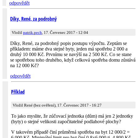
odpovědět
Díky, René, za podrobný
Vložil
patrik.pech
, 17. Červenec 2017 - 12:04
Díky, René, za podrobný popis postupu výpočtu. Zeptám se
příkladem: máme dva stejné byty, jeden má spotřebu 2 000 a
druhý 10 000 Kč. Prvnímu se navýší na 2 500 Kč. Co se stane
se spotřebou toho druhého, když celková spotřeba domu zůstává
na 12 000 Kč?
odpovědět
Příklad
Vložil René (bez ověření), 17. Červenec 2017 - 16:27
To jako myslite, že zúčovací jednotka (dům) má jen 2 jednotky
(byty) o stejné velikosti započitatelné podlahové plochy?
V takovém případě činí průměrná spotřeba na byt 12 000/2 =
6 000 Kč. Minimální limit pro byt činí 0,8×6 000 tj. 4 800 Kč.