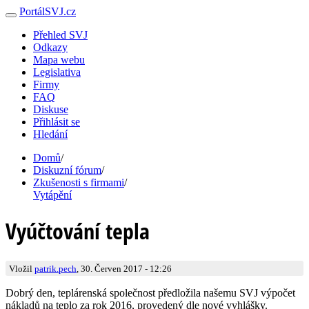
PortálSVJ.cz
Přehled SVJ
Odkazy
Mapa webu
Legislativa
Firmy
FAQ
Diskuse
Přihlásit se
Hledání
Domů
/
Diskuzní fórum
/
Zkušenosti s firmami
/
Vytápění
Vyúčtování tepla
Vložil
patrik.pech
, 30. Červen 2017 - 12:26
Dobrý den, teplárenská společnost předložila našemu SVJ výpočet
nákladů na teplo za rok 2016, provedený dle nové vyhlášky.