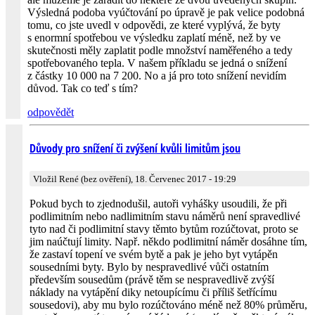
Výsledná podoba vyúčtování po úpravě je pak velice podobná
tomu, co jste uvedl v odpovědi, ze které vyplývá, že byty
s enormní spotřebou ve výsledku zaplatí méně, než by ve
skutečnosti měly zaplatit podle množství naměřeného a tedy
spotřebovaného tepla. V našem příkladu se jedná o snížení
z částky 10 000 na 7 200. No a já pro toto snížení nevidím
důvod. Tak co teď s tím?
odpovědět
Důvody pro snížení či zvýšení kvůli limitům jsou
Vložil René (bez ověření), 18. Červenec 2017 - 19:29
Pokud bych to zjednodušil, autoři vyhášky usoudili, že při
podlimitním nebo nadlimitním stavu náměrů není spravedlivé
tyto nad či podlimitní stavy těmto bytům rozúčtovat, proto se
jim naúčtují limity. Např. někdo podlimitní náměr dosáhne tím,
že zastaví topení ve svém bytě a pak je jeho byt vytápěn
sousedními byty. Bylo by nespravedlivé vůči ostatním
především sousedům (právě těm se nespravedlivě zvýší
náklady na vytápění diky netoupícímu či příliš šetřícímu
sousedovi), aby mu bylo rozúčtováno méně než 80% průměru,