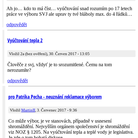
Ah jo… kdo to má číst… vyúčtování snad rozumím po 17 letech
práce ve výboru SVJ ale uprav ty tvé bláboly max. do 4 řádků…
odpovědět
Vyúčtování tepla 2
Vložil 2a (bez ověření), 30. Červen 2017 - 13:05
Člověče z svj, vždyť je to srozumitlené. Čemu na tom
nerozumíte?
odpovědět
pro Patrika Pecha - neuznání reklamace výborem
Vložil
MartinII
, 3. Červenec 2017 - 9:36
Co může výbor, je ve stanovách, případně v usnesení
shromáždění. Nejvyšším orgánem společenství je shromáždění
viz NOZ § 1205. Na vyúčtování tepla a teplé vody je legislativa.
Je zde o tom bohatá diskuse.