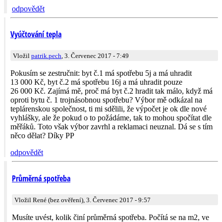
odpovědět
Vyúčtování tepla
Vložil
patrik.pech
, 3. Červenec 2017 - 7:49
Pokusím se zestručnit: byt č.1 má spotřebu 5j a má uhradit
13 000 Kč, byt č.2 má spotřebu 16j a má uhradit pouze
26 000 Kč. Zajímá mě, proč má byt č.2 hradit tak málo, když má
oproti bytu č. 1 trojnásobnou spotřebu? Výbor mě odkázal na
teplárenskou společnost, ti mi sdělili, že výpočet je ok dle nové
vyhlášky, ale že pokud o to požádáme, tak to mohou spočítat dle
měřáků. Toto však výbor zavrhl a reklamaci neuznal. Dá se s tím
něco dělat? Díky PP
odpovědět
Průměrná spotřeba
Vložil René (bez ověření), 3. Červenec 2017 - 9:57
Musíte uvést, kolik činí průměrná spotřeba. Počítá se na m2, ve