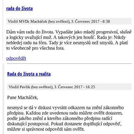
rada do života
Vložil MVDr. Macháček (bez ověření), 3. Červenec 2017 - 8:38
Dám vám radu do života. Vypadáte jako mladý progresivní, slušně
a logicky uvažující muž. A takových jen houšť. Rada je: Nikdy
nehledej radu na fóru. Tady je více nesmyslů než smyslů. A platí
to všeobecně pro všechna fora.
odpovědět
Rada do života a realita
Vložil Pavlík (bez ověření), 3. Červenec 2017 - 16:25
Pane Macháček,
nesmysl se dá v diskusi vyvrátit odkazem na znění zákonného
předpisu. Každou zde uvedenou radu můžete ověřit dotazem,
podle jakého znění a kterého zákonného předpisu radící
diskutující postupoval. Pokud dostanete doplňující odpověď,
můžete si správnost odpovědi sám ověřit.