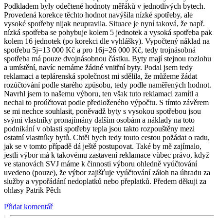
Podkladem byly odečtené hodnoty měřáků v jednotlivých bytech.
Provedená korekce těchto hodnot navýšila nízké spotřeby, ale
vysoké spotřeby nijak neupravila. Situace je nyní taková, že např.
nízká spotřeba se pohybuje kolem 5 jednotek a vysoká spotřeba pak
kolem 16 jednotek (po korekci dle vyhlášky). Vypočtený náklad na
spotřebu 5j=13 000 Kč a pro 16j=26 000 Kč, tedy trojnásobná
spotřeba má pouze dvojnásobnou částku. Byty mají stejnou rozlohu
a umístění, navíc nemáme žádné vnitřní byty. Podal jsem tedy
reklamaci a teplárenská společnost mi sdělila, že můžeme žádat
rozúčtování podle starého způsobu, tedy podle naměřených hodnot.
Navrhl jsem to našemu výboru, ten však tuto reklamaci zamítl a
nechal to proúčtovat podle předloženého výpočtu. S tímto závěrem
se mi nechce souhlasit, poněvadž byty s vysokou spotřebou jsou
svými vlastníky pronajímány dalším osobám a náklady na toto
podnikání v oblasti spotřeby tepla jsou takto rozpouštěny mezi
ostatní vlastníky bytů. Chtěl bych tedy touto cestou požádat o radu,
jak se v tomto případě dá ještě postupovat. Také by mě zajímalo,
jestli výbor má k takovému zastavení reklamace vůbec právo, když
ve stanovách SVJ máme k činnosti výboru ohledně vyúčtování
uvedeno (pouze), že výbor zajišťuje vyúčtování záloh na úhradu za
služby a vypořádání nedoplatků nebo přeplatků. Předem děkuji za
ohlasy Patrik Pěch
Přidat komentář