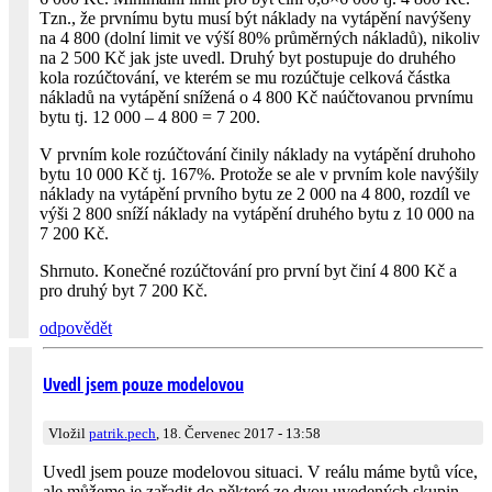
Tzn., že prvnímu bytu musí být náklady na vytápění navýšeny
na 4 800 (dolní limit ve výší 80% průměrných nákladů), nikoliv
na 2 500 Kč jak jste uvedl. Druhý byt postupuje do druhého
kola rozúčtování, ve kterém se mu rozúčtuje celková částka
nákladů na vytápění snížená o 4 800 Kč naúčtovanou prvnímu
bytu tj. 12 000 – 4 800 = 7 200.
V prvním kole rozúčtování činily náklady na vytápění druhoho
bytu 10 000 Kč tj. 167%. Protože se ale v prvním kole navýšily
náklady na vytápění prvního bytu ze 2 000 na 4 800, rozdíl ve
výši 2 800 sníží náklady na vytápění druhého bytu z 10 000 na
7 200 Kč.
Shrnuto. Konečné rozúčtování pro první byt činí 4 800 Kč a
pro druhý byt 7 200 Kč.
odpovědět
Uvedl jsem pouze modelovou
Vložil
patrik.pech
, 18. Červenec 2017 - 13:58
Uvedl jsem pouze modelovou situaci. V reálu máme bytů více,
ale můžeme je zařadit do některé ze dvou uvedených skupin.