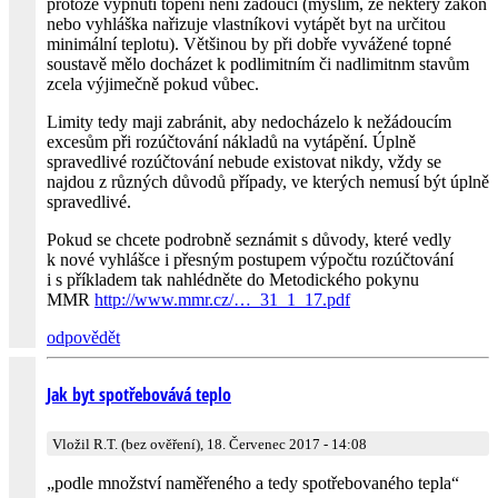
protože vypnutí topení není žádoucí (myslím, že některý zákon
nebo vyhláška nařizuje vlastníkovi vytápět byt na určitou
minimální teplotu). Většinou by při dobře vyvážené topné
soustavě mělo docházet k podlimitním či nadlimitnm stavům
zcela výjimečně pokud vůbec.
Limity tedy maji zabránit, aby nedocházelo k nežádoucím
excesům při rozúčtování nákladů na vytápění. Úplně
spravedlivé rozúčtování nebude existovat nikdy, vždy se
najdou z různých důvodů případy, ve kterých nemusí být úplně
spravedlivé.
Pokud se chcete podrobně seznámit s důvody, které vedly
k nové vyhlášce i přesným postupem výpočtu rozúčtování
i s příkladem tak nahlédněte do Metodického pokynu
MMR
http://www.mmr.cz/…_31_1_17.pdf
odpovědět
Jak byt spotřebovává teplo
Vložil R.T. (bez ověření), 18. Červenec 2017 - 14:08
„podle množství naměřeného a tedy spotřebovaného tepla“