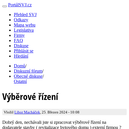
PortálSVJ.cz
Přehled SVJ
Odkazy
Mapa webu
Legislativa
Firmy
FAQ
Diskuse
Přihlásit se
Hledání
Domů
/
Diskuzní fórum
/
Obecné diskuse
/
Ostatní
Výběrové řízení
Vložil
Libor Macháček
, 25. Březen 2024 - 10:08
Dobrý den, nechávali jste si zpracovat výběrové řízení na
dodavatele stavby ( revitalizace bytového domu ) externí firmou ?