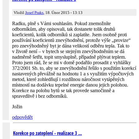
Vložil
Josef Praks
, 18. Únor 2015 - 13:13
Radku, plně s Vámi souhlasím. Pokud znemožníte
odborníkům, aby opisovali, tak dostanete tolik druhů
koeficientů, kolik odborníků si zaplatíte. Jsem osobně proti
používání koeficientů znevýhodnění, protože výše „provize“
pro znevýhodněný byt je dána velikostí odběru tepla. Tak to
v životě není – v bytech se stejným znevýhodněním se dá
nadměrně šetřit, topit smysluplně, případně plýtvat teplem.
Proto jsem rád, že se mi v domě podařilo prosadit z vyhlášky
372/2001 Sb. to, aby se znevýhodnění řešilo s použitím korekcí
nastavených převážně na hodnotu 1 a s využitím výpočtových
metod, které zohledňují i rozdílnou náročnost vytápěných
místností na dodávku tepelné energie danou jejich polohou.
Korekce na polohu bytů se tak provede samočinně a
spravedlivě i bez odborníků.
Jožin
odpovědět
Korekce po zateplení - realizace 3 ...