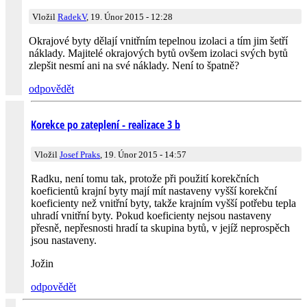
Vložil
RadekV
, 19. Únor 2015 - 12:28
Okrajové byty dělají vnitřním tepelnou izolaci a tím jim šetří
náklady. Majitelé okrajových bytů ovšem izolaci svých bytů
zlepšit nesmí ani na své náklady. Není to špatně?
odpovědět
Korekce po zateplení - realizace 3 b
Vložil
Josef Praks
, 19. Únor 2015 - 14:57
Radku, není tomu tak, protože při použití korekčních
koeficientů krajní byty mají mít nastaveny vyšší korekční
koeficienty než vnitřní byty, takže krajním vyšší potřebu tepla
uhradí vnitřní byty. Pokud koeficienty nejsou nastaveny
přesně, nepřesnosti hradí ta skupina bytů, v jejíž neprospěch
jsou nastaveny.
Jožin
odpovědět