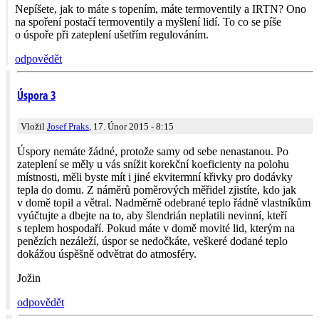
Nepíšete, jak to máte s topením, máte termoventily a IRTN? Ono
na spoření postačí termoventily a myšlení lidí. To co se píše
o úspoře při zateplení ušetřím regulováním.
odpovědět
Úspora 3
Vložil
Josef Praks
, 17. Únor 2015 - 8:15
Úspory nemáte žádné, protože samy od sebe nenastanou. Po
zateplení se měly u vás snížit korekční koeficienty na polohu
místnosti, měli byste mít i jiné ekvitermní křivky pro dodávky
tepla do domu. Z náměrů poměrových měřidel zjistíte, kdo jak
v domě topil a větral. Nadměrně odebrané teplo řádně vlastníkům
vyúčtujte a dbejte na to, aby šlendrián neplatili nevinní, kteří
s teplem hospodaří. Pokud máte v domě movité lid, kterým na
penězích nezáleží, úspor se nedočkáte, veškeré dodané teplo
dokážou úspěšně odvětrat do atmosféry.
Jožin
odpovědět