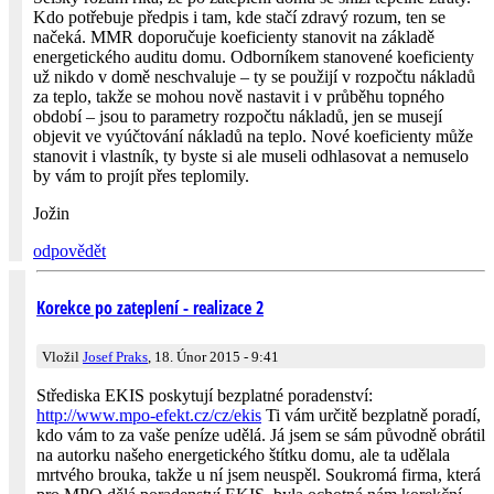
Kdo potřebuje předpis i tam, kde stačí zdravý rozum, ten se
načeká. MMR doporučuje koeficienty stanovit na základě
energetického auditu domu. Odborníkem stanovené koeficienty
už nikdo v domě neschvaluje – ty se použijí v rozpočtu nákladů
za teplo, takže se mohou nově nastavit i v průběhu topného
období – jsou to parametry rozpočtu nákladů, jen se musejí
objevit ve vyúčtování nákladů na teplo. Nové koeficienty může
stanovit i vlastník, ty byste si ale museli odhlasovat a nemuselo
by vám to projít přes teplomily.
Jožin
odpovědět
Korekce po zateplení - realizace 2
Vložil
Josef Praks
, 18. Únor 2015 - 9:41
Střediska EKIS poskytují bezplatné poradenství:
http://www.mpo-efekt.cz/cz/ekis
Ti vám určitě bezplatně poradí,
kdo vám to za vaše peníze udělá. Já jsem se sám původně obrátil
na autorku našeho energetického štítku domu, ale ta udělala
mrtvého brouka, takže u ní jsem neuspěl. Soukromá firma, která