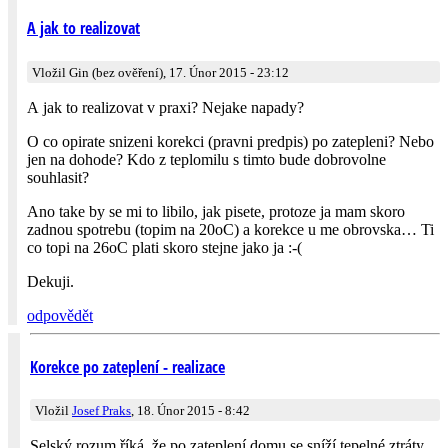
A jak to realizovat
Vložil Gin (bez ověření), 17. Únor 2015 - 23:12
A jak to realizovat v praxi? Nejake napady?
O co opirate snizeni korekci (pravni predpis) po zatepleni? Nebo
jen na dohode? Kdo z teplomilu s timto bude dobrovolne
souhlasit?
Ano take by se mi to libilo, jak pisete, protoze ja mam skoro
zadnou spotrebu (topim na 20oC) a korekce u me obrovska… Ti
co topi na 26oC plati skoro stejne jako ja :-(
Dekuji.
odpovědět
Korekce po zateplení - realizace
Vložil
Josef Praks
, 18. Únor 2015 - 8:42
Selský rozum říká, že po zateplení domu se sníží tepelné ztráty.