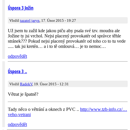
Úspora 3 Jožin
Vložil
tazatel jaryn
, 17. Únor 2015 - 19:27
Už jsem tu zažil kde jakou piču aby psala své tzv. moudra ale
Jožine ty jsi vrchol. Nejsi placený provokatér od správce těhle
stránek??? Pokud nejsi placený provokatér od toho co to tu vede
..... tak jsi kretén… a i to tě omlouvá… je to nemoc…
odpovědět
Úspora 3 ..
Vložil
RadekV
, 19. Únor 2015 - 12:31
Větrat je špatně?
Tady něco o větrání a oknech z PVC ..
http://www.tzb-info.cz/…
veho-vetrani
odpovědět