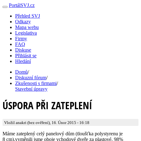
PortálSVJ.cz
Přehled SVJ
Odkazy
Mapa webu
Legislativa
Firmy
FAQ
Diskuse
Přihlásit se
Hledání
Domů
/
Diskuzní fórum
/
Zkušenosti s firmami
/
Stavební úpravy
ÚSPORA PŘI ZATEPLENÍ
Vložil anakri (bez ověření), 16. Únor 2015 - 16:18
Máme zateplený celý panelový dům (tloušťka polystyrenu je
8 cm),vyměnili jsme oboje vchodové dveře za plastové, 98%