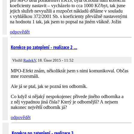
pro MPO dělá poradenství EKIS, byla ochotná nám korekční
koeficienty nastavit – vycházelo to cca 1000 Kč/byt, tak jsme
jejich služeb nevyužili a rozpočet nákladů děláme v souladu
s vyhláškou 372/2001 Sb. s koeficienty převážně nastavenými
na hodnotu 1 tak, jak jsem to popsal na jiném vlákně. Jožin
odpovědět
Korekce po zateplení - realizace 2 ...
Vložil
RadekV
, 18. Únor 2015 - 11:52
MPO-Efekt znám, několikrát jsem s nimi komunikoval. Občas
mne rozesmáli.
Ale já se ptal, jak se pozná ten odborník.
Co když si nějaký nespokojenec přivede jiného odborníka a
z něj vypadnou jiná čísla? Který je odbornější? A nejsem
nakonec největší odborník já?
odpovědět
Korekce po zateplení - realizace 3