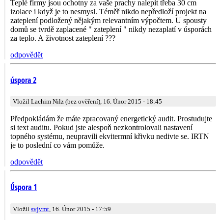
Teplé firmy jsou ochotny za vaše prachy nalepit třeba 30 cm
izolace i když je to nesmysl. Téměř nikdo nepředloží projekt na
zateplení podložený nějakým relevantním výpočtem. U spousty
domů se tvrdě zaplacené " zateplení " nikdy nezaplatí v úsporách
za teplo. A životnost zateplení ???
odpovědět
úspora 2
Vložil Lachim Nilz (bez ověření), 16. Únor 2015 - 18:45
Předpokládám že máte zpracovaný energetický audit. Prostudujte
si text auditu. Pokud jste alespoň nezkontrolovali nastavení
topného systému, neupravili ekvitermní křivku nedivte se. IRTN
je to poslední co vám pomůže.
odpovědět
Úspora 1
Vložil
svjvmt
, 16. Únor 2015 - 17:59