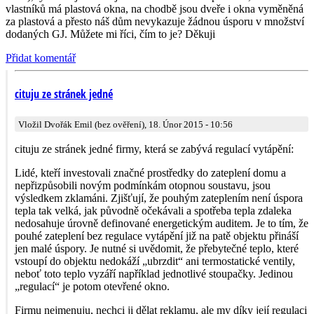
vlastníků má plastová okna, na chodbě jsou dveře i okna vyměněná
za plastová a přesto náš dům nevykazuje žádnou úsporu v množství
dodaných GJ. Můžete mi říci, čím to je? Děkuji
Přidat komentář
cituju ze stránek jedné
Vložil Dvořák Emil (bez ověření), 18. Únor 2015 - 10:56
cituju ze stránek jedné firmy, která se zabývá regulací vytápění:
Lidé, kteří investovali značné prostředky do zateplení domu a
nepřizpůsobili novým podmínkám otopnou soustavu, jsou
výsledkem zklamáni. Zjišťují, že pouhým zateplením není úspora
tepla tak velká, jak původně očekávali a spotřeba tepla zdaleka
nedosahuje úrovně definované energetickým auditem. Je to tím, že
pouhé zateplení bez regulace vytápění již na patě objektu přináší
jen malé úspory. Je nutné si uvědomit, že přebytečné teplo, které
vstoupí do objektu nedokáží „ubrzdit“ ani termostatické ventily,
neboť toto teplo vyzáří například jednotlivé stoupačky. Jedinou
„regulací“ je potom otevřené okno.
Firmu nejmenuju, nechci ji dělat reklamu, ale my díky její regulaci