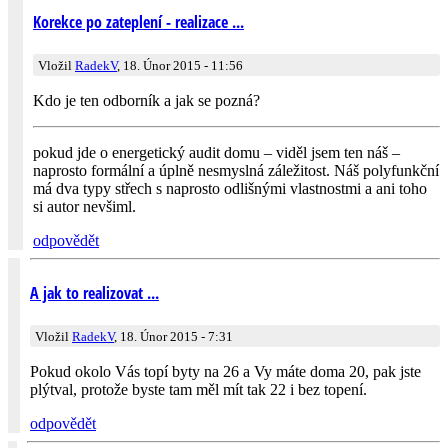
Korekce po zateplení - realizace ...
Vložil
RadekV
, 18. Únor 2015 - 11:56
Kdo je ten odborník a jak se pozná?
pokud jde o energetický audit domu – viděl jsem ten náš –
naprosto formální a úplně nesmyslná záležitost. Náš polyfunkční
má dva typy střech s naprosto odlišnými vlastnostmi a ani toho
si autor nevšiml.
odpovědět
A jak to realizovat ...
Vložil
RadekV
, 18. Únor 2015 - 7:31
Pokud okolo Vás topí byty na 26 a Vy máte doma 20, pak jste
plýtval, protože byste tam měl mít tak 22 i bez topení.
odpovědět