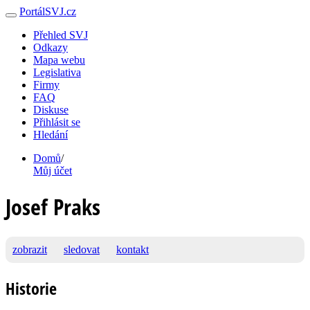
PortálSVJ.cz
Přehled SVJ
Odkazy
Mapa webu
Legislativa
Firmy
FAQ
Diskuse
Přihlásit se
Hledání
Domů
/
Můj účet
Josef Praks
zobrazit
sledovat
kontakt
Historie