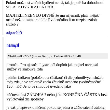
Pokud možnost změnit bydlení nemá, tak je potřeba dohodnout
SPLÁTKOVÝ KALENDÁŘ.
MAJITELI NEBYLO DIVNÉ že mu nájemník platí „nějak“
méně než on sám hradí dle Evidenčního listu rozpisu záloh
služeb ?
odpovědět
nesmysl
Vložil radka2222 (bez ověření), 7. Duben 2024 - 10:48
kromě – Pro ujasnění byste měl doplnit jak majitel rozepsal
služby ve smlouvě, zda
jedním řádkem (položkou a částkou) či dle jednotlivých služeb,
tedy zda je ve smlouvě zcela zřetelně uvedeno (vodné/stočné
120,– Kč) Je to ve smlouvě uvedeno jako
zúčtovatelná ZÁLOHA ? nebo jako KONEČNÁ ČÁSTKA bez
vyúčtování dle spotřeby
je váš příspěvek o ničem. pokud se jedná o zúčtovatelné zálohy,