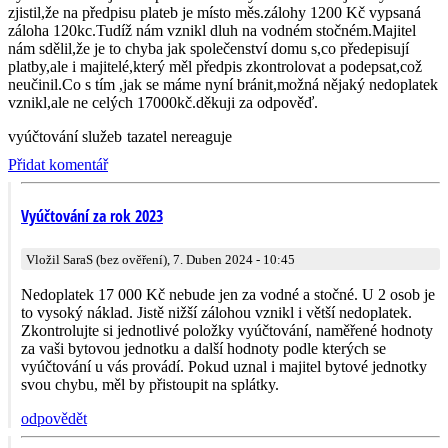
zjistil,že na předpisu plateb je místo měs.zálohy 1200 Kč vypsaná
záloha 120kc.Tudíž nám vznikl dluh na vodném stočném.Majitel
nám sdělil,že je to chyba jak společenství domu s,co předepisují
platby,ale i majitelé,který měl předpis zkontrolovat a podepsat,což
neučinil.Co s tím ,jak se máme nyní bránit,možná nějaký nedoplatek
vznikl,ale ne celých 17000kč.děkuji za odpověď.
vyúčtování služeb
tazatel nereaguje
Přidat komentář
Vyúčtování za rok 2023
Vložil SaraS (bez ověření), 7. Duben 2024 - 10:45
Nedoplatek 17 000 Kč nebude jen za vodné a stočné. U 2 osob je
to vysoký náklad. Jistě nižší zálohou vznikl i větší nedoplatek.
Zkontrolujte si jednotlivé položky vyúčtování, naměřené hodnoty
za vaši bytovou jednotku a další hodnoty podle kterých se
vyúčtování u vás provádí. Pokud uznal i majitel bytové jednotky
svou chybu, měl by přistoupit na splátky.
odpovědět