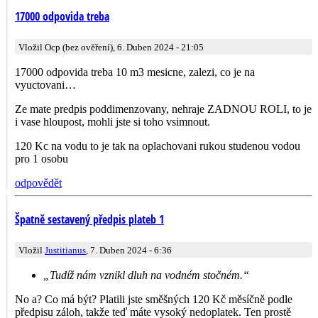
17000 odpovida treba
Vložil Ocp (bez ověření), 6. Duben 2024 - 21:05
17000 odpovida treba 10 m3 mesicne, zalezi, co je na
vyuctovani…
Ze mate predpis poddimenzovany, nehraje ZADNOU ROLI, to je
i vase hloupost, mohli jste si toho vsimnout.
120 Kc na vodu to je tak na oplachovani rukou studenou vodou
pro 1 osobu
odpovědět
Špatně sestavený předpis plateb 1
Vložil
Justitianus
, 7. Duben 2024 - 6:36
„Tudíž nám vznikl dluh na vodném stočném.“
No a? Co má být? Platili jste směšných 120 Kč měsíčně podle
předpisu záloh, takže teď máte vysoký nedoplatek. Ten prostě