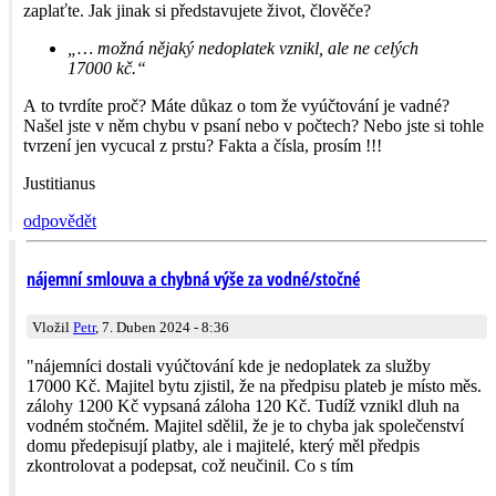
zaplaťte. Jak jinak si představujete život, člověče?
„… možná nějaký nedoplatek vznikl, ale ne celých
17000 kč.“
A to tvrdíte proč? Máte důkaz o tom že vyúčtování je vadné?
Našel jste v něm chybu v psaní nebo v počtech? Nebo jste si tohle
tvrzení jen vycucal z prstu? Fakta a čísla, prosím !!!
Justitianus
odpovědět
nájemní smlouva a chybná výše za vodné/stočné
Vložil
Petr
, 7. Duben 2024 - 8:36
"nájemníci dostali vyúčtování kde je nedoplatek za služby
17000 Kč. Majitel bytu zjistil, že na předpisu plateb je místo měs.
zálohy 1200 Kč vypsaná záloha 120 Kč. Tudíž vznikl dluh na
vodném stočném. Majitel sdělil, že je to chyba jak společenství
domu předepisují platby, ale i majitelé, který měl předpis
zkontrolovat a podepsat, což neučinil. Co s tím