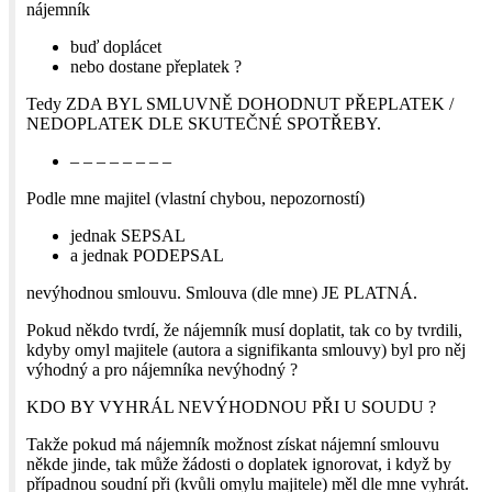
nájemník
buď doplácet
nebo dostane přeplatek ?
Tedy ZDA BYL SMLUVNĚ DOHODNUT PŘEPLATEK /
NEDOPLATEK DLE SKUTEČNÉ SPOTŘEBY.
– – – – – – – –
Podle mne majitel (vlastní chybou, nepozorností)
jednak SEPSAL
a jednak PODEPSAL
nevýhodnou smlouvu. Smlouva (dle mne) JE PLATNÁ.
Pokud někdo tvrdí, že nájemník musí doplatit, tak co by tvrdili,
kdyby omyl majitele (autora a signifikanta smlouvy) byl pro něj
výhodný a pro nájemníka nevýhodný ?
KDO BY VYHRÁL NEVÝHODNOU PŘI U SOUDU ?
Takže pokud má nájemník možnost získat nájemní smlouvu
někde jinde, tak může žádosti o doplatek ignorovat, i když by
případnou soudní při (kvůli omylu majitele) měl dle mne vyhrát.