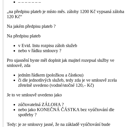
– – – – – – –
„na předpisu plateb je místo měs. zálohy 1200 Kč vypsaná záloha
120 Kč“
Na jakém předpisu plateb ?
Na předpisu plateb
v Evid. listu rozpisu záloh služeb
nebo v řádku smlouvy ?
Pro ujasnění byste měl doplnit jak majitel rozepsal služby ve
smlouvě, zda
jedním řádkem (položkou a částkou)
či dle jednotlivých služeb, tedy zda je ve smlouvě zcela
zřetelně uvedeno (vodné/stočné 120,– Kč)
Je to ve smlouvě uvedeno jako
zúčtovatelná ZÁLOHA ?
nebo jako KONEČNÁ ČÁSTKA bez vyúčtování dle
spotřeby ?
Tedy: je ze smlouvy jasné, že na základě vyúčtování bude