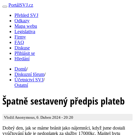
PortálSVJ.cz
Přehled SVJ
Odkazy
Mapa webu
Legislativa
Firmy
FAQ
Diskuse
Přihlásit se
Hledání
Domů
/
Diskuzní fórum
/
Účetnictví SVJ
/
Ostatní
Špatně sestavený předpis plateb
Vložil Anonymous, 6. Duben 2024 - 20:20
Dobrý den, jak se máme bránit jako nájemníci, když jsme dostali
vyúčtování kde je nedoplatek za služby 17000kc. Majitel bytu