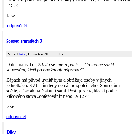
4:15).
lake
odpovědět
Soused smraďoch 3
Vložil
lake
, 1. Květen 2011 - 3:15
Dalila napsala:
„Z bytu se line zápach … Co máme sdělit
sousedům, kteří po nás žádají nápravu?“
Zápach má původ uvnitř bytu a obtěžuje osoby v jiných
jednotkách. SVJ s tím tedy nemá nic společného. Sousedům
sdělte, ať se aktivně starají sami. Postup lze vyhledat podle
klíčového slova „obtěžování“ nebo „§ 127“.
lake
odpovědět
Díky