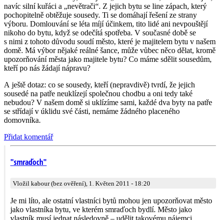
navíc silní kuřáci a „nevětrači“. Z jejich bytu se line zápach, který
pochopitelně obtěžuje sousedy. Ti se domáhají řešení ze strany
výboru. Domlouvání se léta míjí účinkem, tito lidé ani nevpouštějí
nikoho do bytu, když se odečítá spotřeba. V současné době se
s nimi z tohoto důvodu soudí město, které je majitelem bytu v našem
domě. Má výbor nějaké reálné šance, může vůbec něco dělat, kromě
upozorňování města jako majitele bytu? Co máme sdělit sousedům,
kteří po nás žádají nápravu?
A ještě dotaz: co se sousedy, kteří (nepravdivě) tvrdí, že jejich
sousedé na patře neuklízejí společnou chodbu a oni tedy také
nebudou? V našem domě si uklízíme sami, každé dva byty na patře
se střídají v úklidu své části, nemáme žádného placeného
domovníka.
Přidat komentář
"smraďoch"
Vložil kabour (bez ověření), 1. Květen 2011 - 18:20
Je mi líto, ale ostatní vlastníci bytů mohou jen upozorňovat město
jako vlastníka bytu, ve kterém smraďoch bydlí. Město jako
vlastník musí jednat následovně – udělit takovému nájemci