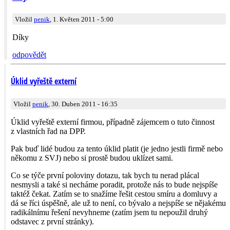
Vložil
penik
, 1. Květen 2011 - 5:00
Díky
odpovědět
Úklid vyřeště externí
Vložil
penik
, 30. Duben 2011 - 16:35
Úklid vyřeště externí firmou, případně zájemcem o tuto činnost
z vlastních řad na DPP.
Pak buď lidé budou za tento úklid platit (je jedno jestli firmě nebo
někomu z SVJ) nebo si prostě budou uklízet sami.
Co se týče první poloviny dotazu, tak bych tu nerad plácal
nesmysli a také si necháme poradit, protože nás to bude nejspíše
taktéž čekat. Zatím se to snažíme řešit cestou smíru a domluvy a
dá se říci úspěšně, ale už to není, co bývalo a nejspíše se nějakému
radikálnímu řešení nevyhneme (zatím jsem tu nepoužil druhý
odstavec z první stránky).