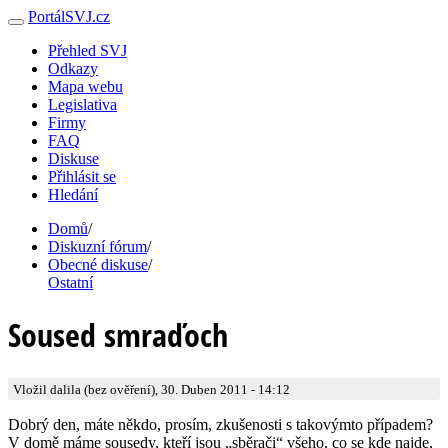
PortálSVJ.cz
Přehled SVJ
Odkazy
Mapa webu
Legislativa
Firmy
FAQ
Diskuse
Přihlásit se
Hledání
Domů
/
Diskuzní fórum
/
Obecné diskuse
/
Ostatní
Soused smraďoch
Vložil dalila (bez ověření), 30. Duben 2011 - 14:12
Dobrý den, máte někdo, prosím, zkušenosti s takovýmto případem?
V domě máme sousedy, kteří jsou „sběrači“ všeho, co se kde najde,