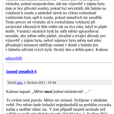
výstrahu, pokud neuposlechne, dát mu výpověď z nájmu bytu
(tato je bez přivolní soudu), pokud byt nevyklidí, dát žalobu na
vyklizení k soudu a následně návrh na výkon rozhodnutí
vyklizením bytu opět k soudu, pokud smraďoch nic neudělá.
Tento proces od výstrahy až k exekučnímu vyklizení při
zachování zákonných lhůt vidím tak na dva roky, když to půjde
dobře. Vlastníci okolních bytů by měli město upozorňovat
neustále, aby město mělo pádné, závažné a trvající důvody pro
výpověď z nájmu bytu, neboť nájemce bytu města nad míru
přesahující únosnost obtěžuje ostatní v domě a bráním jim
v řádném užívání svých bytů. Hezký den a držím palce. Kabour
odpovědět
Soused smraďoch 6
Vložil
lake
, 1. Květen 2011 - 19:44
Kabour napsal:
„Město
musí
jednat následovně: …“
To ovšem není pravda. Město nic nemusí. Nežijeme v ideálním
světě. Pro město bude bohužel nejjednodušší na problém zvysoka
kašlat a nedělat vůbec nic. V tom případě tazateli nezbude než
zařídit se podle mé předchozí rady (Vložil lake, 1. Květen 2011 –