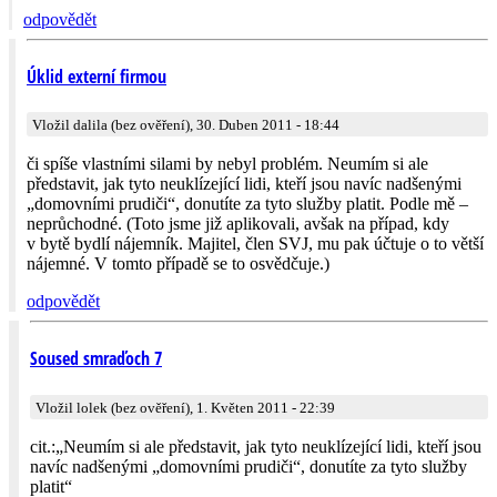
odpovědět
Úklid externí firmou
Vložil dalila (bez ověření), 30. Duben 2011 - 18:44
či spíše vlastními silami by nebyl problém. Neumím si ale
představit, jak tyto neuklízející lidi, kteří jsou navíc nadšenými
„domovními prudiči“, donutíte za tyto služby platit. Podle mě –
neprůchodné. (Toto jsme již aplikovali, avšak na případ, kdy
v bytě bydlí nájemník. Majitel, člen SVJ, mu pak účtuje o to větší
nájemné. V tomto případě se to osvědčuje.)
odpovědět
Soused smraďoch 7
Vložil lolek (bez ověření), 1. Květen 2011 - 22:39
cit.:„Neumím si ale představit, jak tyto neuklízející lidi, kteří jsou
navíc nadšenými „domovními prudiči“, donutíte za tyto služby
platit“