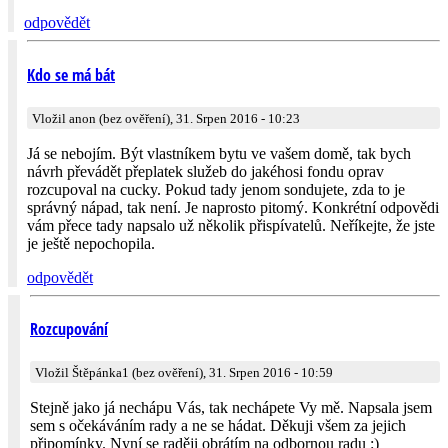
odpovědět
Kdo se má bát
Vložil anon (bez ověření), 31. Srpen 2016 - 10:23
Já se nebojím. Být vlastníkem bytu ve vašem domě, tak bych
návrh převádět přeplatek služeb do jakéhosi fondu oprav
rozcupoval na cucky. Pokud tady jenom sondujete, zda to je
správný nápad, tak není. Je naprosto pitomý. Konkrétní odpovědi
vám přece tady napsalo už několik přispívatelů. Neříkejte, že jste
je ještě nepochopila.
odpovědět
Rozcupování
Vložil Štěpánka1 (bez ověření), 31. Srpen 2016 - 10:59
Stejně jako já nechápu Vás, tak nechápete Vy mě. Napsala jsem
sem s očekáváním rady a ne se hádat. Děkuji všem za jejich
připomínky. Nyní se raději obrátím na odbornou radu :)