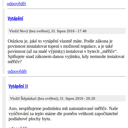
odpovědět
Vytápění
Vložil Nový (bez ověření), 31. Srpen 2016 - 17:46
Otázkou je, jaké to vytápění vlastně máte. Podle zákona je
povinnost instalalovat topení s možností regulace, a je také
povinnost (až na malé výjimky) instalovat v bytech „měřiče“.
Splňujete snad zákonem danou vyjímku, kdy nemusíte instalovat
měřiče?
odpovědět
Vytápění II
Vložil Štěpánka1 (bez ověření), 31. Srpen 2016 - 20:20
Ano, nesplňujeme podmínku mít nainstalované měřiče. Naše
vyúčtování za teplo máme dle poměru velikosti započitatelné
podlahové plochy bytu.