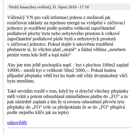
Vložil Janaa (bez ověření), 31. Srpen 2016 - 17:16
Vážená/ý VN pro vaši informaci jednou z možností jak
rozúčtovat náklady na tepelnou energii na vytápění v zúčtovací
jednotce je rozdělení podle poměru velikosti započitatelné
podlahové plochy bytu nebo nebytového prostoru k celkové
započitatelné podlahové ploše bytů a nebytových prostorů
v zúčtovací jednotce. Pokud dojde k takovému rozdělení
představte si, že všichni platí „stejně“ a žádná většina „nesebere
peníze tomu kdo šetří a topí málo“
Aby jste toto ještě pochopil/a např. : byt s plochou 100m2 zaplatí
10000,– menší byt o velikosti 50m2 5000,–. Pokud budou
případné přeplatky větší byt ho bude mít vždy dvojnásobný vůči
bytu menšímu.
Také nevidím rozdíl v tom, když by si dotyční všechny přeplatky
měli vrátit a potom odsouhlasit mimořádnou platbu do „FO“ a tu
pak následně zaplatit a tím že si rovnou odsouhlasí převést tyto
přeplatky do „FO“ (vše za předpokladu že se do „FO“ přispívá
podle stejného klíče jak na teplo)
odpovědět