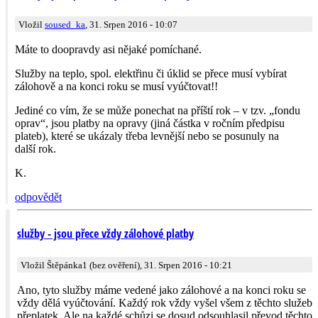
Vložil
soused_ka
, 31. Srpen 2016 - 10:07
Máte to doopravdy asi nějaké pomíchané.
Služby na teplo, spol. elektřinu či úklid se přece musí vybírat
zálohově a na konci roku se musí vyúčtovat!!
Jediné co vím, že se může ponechat na příští rok – v tzv. „fondu
oprav“, jsou platby na opravy (jiná částka v ročním předpisu
plateb), které se ukázaly třeba levnější nebo se posunuly na
další rok.
K.
odpovědět
služby - jsou přece vždy zálohové platby
Vložil Štěpánka1 (bez ověření), 31. Srpen 2016 - 10:21
Ano, tyto služby máme vedené jako zálohové a na konci roku se
vždy dělá vyúčtování. Každý rok vždy vyšel všem z těchto služeb
přeplatek. Ale na každé schůzi se dosud odsouhlasil převod těchto