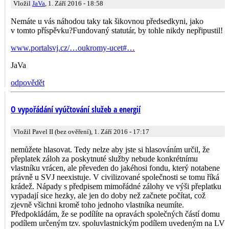
Vložil
JaVa
, 1. Září 2016 - 18:58
Nemáte u vás náhodou taky tak šikovnou předsedkyni, jako
v tomto příspěvku?Fundovaný statutár, by tohle nikdy nepřipustil!
www.portalsvj.cz/…oukromy-ucet#…
JaVa
odpovědět
O vypořádání vyúčtování služeb a energií
Vložil Pavel II (bez ověření), 1. Září 2016 - 17:17
nemůžete hlasovat. Tedy nelze aby jste si hlasováním určil, že
přeplatek záloh za poskytnuté služby nebude konkrétnímu
vlastníku vrácen, ale převeden do jakéhosi fondu, který notabene
právně u SVJ neexistuje. V civilizované společnosti se tomu říká
krádež. Nápady s předpisem mimořádné zálohy ve výši přeplatku
vypadají sice hezky, ale jen do doby než začnete počítat, což
zjevně všichni kromě toho jednoho vlastníka neumíte.
Předpokládám, že se podílíte na opravách společných částí domu
podílem určeným tzv. spoluvlastnickým podílem uvedeným na LV