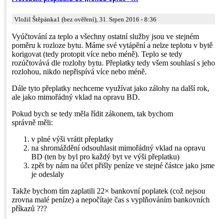
Vložil Štěpánka1 (bez ověření), 31. Srpen 2016 - 8:36
Vyúčtování za teplo a všechny ostatní služby jsou ve stejném
poměru k rozloze bytu. Máme své vytápění a nelze teplotu v bytě
korigovat (tedy protopit více nebo méně). Teplo se tedy
rozúčtovává dle rozlohy bytu. Přeplatky tedy všem souhlasí s jeho
rozlohou, nikdo nepřispívá více nebo méně.
Dále tyto přeplatky nechceme využívat jako zálohy na další rok,
ale jako mimořádný vklad na opravu BD.
Pokud bych se tedy měla řídit zákonem, tak bychom
správně měli:
v plné výši vrátit přeplatky
na shromáždění odsouhlasit mimořádný vklad na opravu
BD (ten by byl pro každý byt ve výši přeplatku)
zpět by nám na účet přišly peníze ve stejné částce jako jsme
je odeslaly
Takže bychom tím zaplatili 22× bankovní poplatek (což nejsou
zrovna malé peníze) a nepočítaje čas s vyplňováním bankovních
příkazů ???