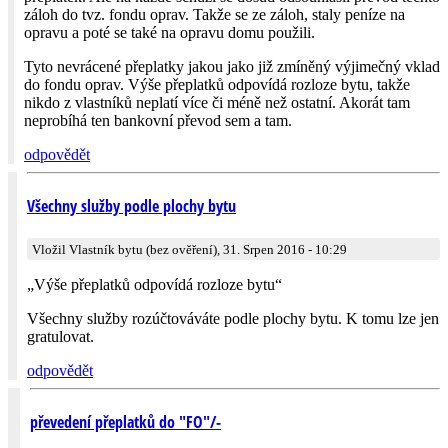
záloh do tvz. fondu oprav. Takže se ze záloh, staly peníze na
opravu a poté se také na opravu domu použili.
Tyto nevrácené přeplatky jakou jako již zmíněný výjimečný vklad
do fondu oprav. Výše přeplatků odpovídá rozloze bytu, takže
nikdo z vlastníků neplatí více či méně než ostatní. Akorát tam
neprobíhá ten bankovní převod sem a tam.
odpovědět
Všechny služby podle plochy bytu
Vložil Vlastník bytu (bez ověření), 31. Srpen 2016 - 10:29
„Výše přeplatků odpovídá rozloze bytu“
Všechny služby rozúčtováváte podle plochy bytu. K tomu lze jen
gratulovat.
odpovědět
převedení přeplatků do "FO"/-