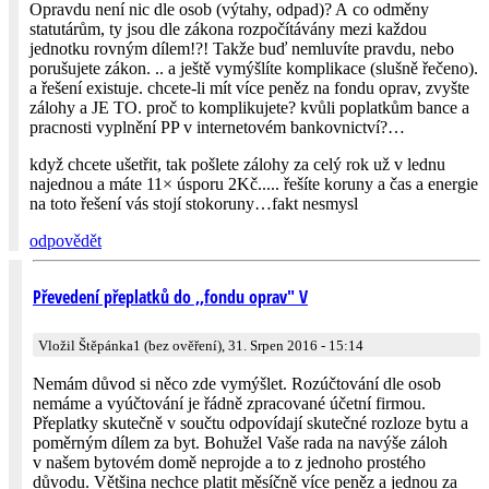
Opravdu není nic dle osob (výtahy, odpad)? A co odměny
statutárům, ty jsou dle zákona rozpočítávány mezi každou
jednotku rovným dílem!?! Takže buď nemluvíte pravdu, nebo
porušujete zákon. .. a ještě vymýšlíte komplikace (slušně řečeno).
a řešení existuje. chcete-li mít více peněz na fondu oprav, zvyšte
zálohy a JE TO. proč to komplikujete? kvůli poplatkům bance a
pracnosti vyplnění PP v internetovém bankovnictví?…
když chcete ušetřit, tak pošlete zálohy za celý rok už v lednu
najednou a máte 11× úsporu 2Kč..... řešíte koruny a čas a energie
na toto řešení vás stojí stokoruny…fakt nesmysl
odpovědět
Převedení přeplatků do ,,fondu oprav" V
Vložil Štěpánka1 (bez ověření), 31. Srpen 2016 - 15:14
Nemám důvod si něco zde vymýšlet. Rozúčtování dle osob
nemáme a vyúčtování je řádně zpracované účetní firmou.
Přeplatky skutečně v součtu odpovídají skutečné rozloze bytu a
poměrným dílem za byt. Bohužel Vaše rada na navýše záloh
v našem bytovém domě neprojde a to z jednoho prostého
důvodu. Většina nechce platit měsíčně více peněz a jednou za