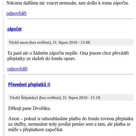
Nikomu dalšímu nic vracet nemusíte, tam došlo k tomu zápočtu.
odpovědět
zápočet
Vložil anon (bez ověření), 31. Srpen 2016 - 13:00
Ta paní ale o žádném zápočtu nepíše. Ona jenom chce převádět
přeplatky ze služeb do fondu oprav.
odpovědět
Převedení přeplatků II
Vložil Štěpánka1 (bez ověření), 31. Srpen 2016 - 15:18
Děkuji pane Dvořáku.
Anon – pokud si odsouhlasíme platbu do fondu rovnou přeplatku
za služby, nemusíme tedy posílat peníze sem a tam, ale platba se
může s přeplatkem započítat.