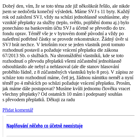
Dobrý den, vím, že se toto téma zde již několikrát řešilo, ale nikde
jsem se nedočetla konečný výsledek. Máme SVJ s 11 byty. Každý
rok od založení SVJ, vždy na schůzi jednohlasně souhlasíme, aby
vzniklé přeplatky za služby (teplo, světlo, pojištění domu aj.) bylo
ponecháno na bankovním účtu SVJ a účetně se převedlo do tzv.
fondu oprav. Téměř vše je v bytovém domě původní a vždy po
našetření potřebné částky se provede rekonstrukce. Žádný úvěr si
SVJ brát nechce. V letošním roce se jeden vlastník proti tomuto
rozhodnutí postavil a požaduje vrácení přeplatku dle zákona
67/2013 Sb. o službách. Na shromáždění vlastníků, kde se toto
rozhodnutí o převodu přeplatků všemi zúčastnění jednohlasně
odsouhlasilo ale nebyl a nehlasoval (ale dle stanov hlasování
proběhlo řádně, z 8 zúčastněných vlastníků bylo 8 pro). V zápisu ze
schůze toto rozhodnutí máme, četl jej, žádnou námitku neměl a nyní
téměř po 4 měsících po schůzi požaduje vrácení přeplatku. Prosím,
jak máme dále postupovat? Musíme kvůli jednomu člověku vracet
všechny přeplatky? Od ostatních 10 mám i podepsaný souhlas
s převodem přeplatků. Děkuji za radu
Přidat komentář
Naplňování něčeho co účetně neexistuje