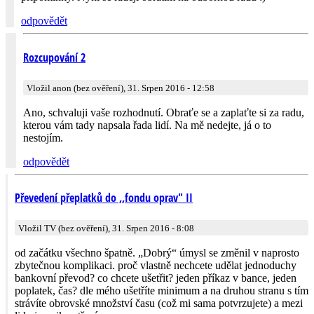
odpovědět
Rozcupování 2
Vložil anon (bez ověření), 31. Srpen 2016 - 12:58
Ano, schvaluji vaše rozhodnutí. Obraťe se a zaplaťte si za radu,
kterou vám tady napsala řada lidí. Na mě nedejte, já o to
nestojím.
odpovědět
Převedení přeplatků do ,,fondu oprav" II
Vložil TV (bez ověření), 31. Srpen 2016 - 8:08
od začátku všechno špatně. „Dobrý“ úmysl se změnil v naprosto
zbytečnou komplikaci. proč vlastně nechcete udělat jednoduchy
bankovní převod? co chcete ušetřit? jeden příkaz v bance, jeden
poplatek, čas? dle mého ušetříte minimum a na druhou stranu s tím
strávíte obrovské množství času (což mi sama potvrzujete) a mezi