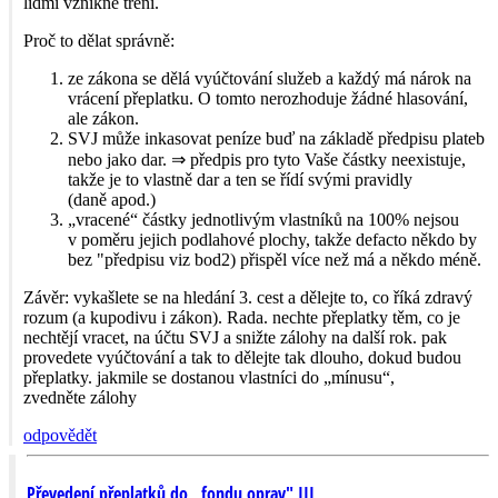
lidmi vznikne tření.
Proč to dělat správně:
ze zákona se dělá vyúčtování služeb a každý má nárok na
vrácení přeplatku. O tomto nerozhoduje žádné hlasování,
ale zákon.
SVJ může inkasovat peníze buď na základě předpisu plateb
nebo jako dar. ⇒ předpis pro tyto Vaše částky neexistuje,
takže je to vlastně dar a ten se řídí svými pravidly
(daně apod.)
„vracené“ částky jednotlivým vlastníků na 100% nejsou
v poměru jejich podlahové plochy, takže defacto někdo by
bez "předpisu viz bod2) přispěl více než má a někdo méně.
Závěr: vykašlete se na hledání 3. cest a dělejte to, co říká zdravý
rozum (a kupodivu i zákon). Rada. nechte přeplatky těm, co je
nechtějí vracet, na účtu SVJ a snižte zálohy na další rok. pak
provedete vyúčtování a tak to dělejte tak dlouho, dokud budou
přeplatky. jakmile se dostanou vlastníci do „mínusu“,
zvedněte zálohy
odpovědět
Převedení přeplatků do ,,fondu oprav" III