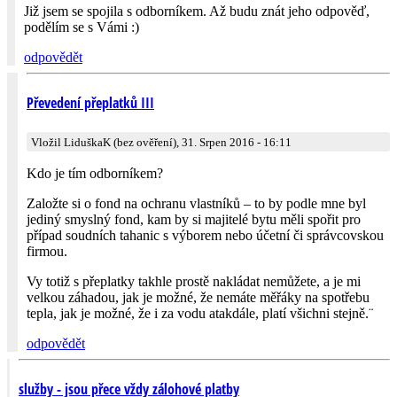
Již jsem se spojila s odborníkem. Až budu znát jeho odpověď,
podělím se s Vámi :)
odpovědět
Převedení přeplatků III
Vložil LiduškaK (bez ověření), 31. Srpen 2016 - 16:11
Kdo je tím odborníkem?
Založte si o fond na ochranu vlastníků – to by podle mne byl
jediný smyslný fond, kam by si majitelé bytu měli spořit pro
případ soudních tahanic s výborem nebo účetní či správcovskou
firmou.
Vy totiž s přeplatky takhle prostě nakládat nemůžete, a je mi
velkou záhadou, jak je možné, že nemáte měřáky na spotřebu
tepla, jak je možné, že i za vodu atakdále, platí všichni stejně.¨
odpovědět
služby - jsou přece vždy zálohové platby