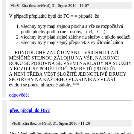
Vložil Zita (bez ověření), 31. Srpen 2016 - 11:07
V případě přeplatků bytů do FO = v případě, že
všechny byty mají stejnou plochu a vše se rozpočítává
podle plochy-podílu (ne =osoby, =m3, =GJ,)
všechny byty platí stejné zálohy na služby a nikdo nedluží
všechny byty mají stejný přeplatek z vyúčtování záloh
= JEDNODUCHÉ ZAÚČTOVÁNÍ = VŠICHNI PLATÍ
MĚSÍČNĚ STEJNOU ZÁLOHU NA VŠE, NA KONCI
ROKU SE POROVNÁ SE VŠEMI NÁKLADY NA SLUŽBY
A ROZDÍL SE PODĚLÍ POČTEM BYTŮ (PODÍLŮ)
A NENÍ TŘEBA VÉST SLOŽITĚ JEDNOTLIVÉ DRUHY
SPOTŘEBY NA KAŽDÉHO VLASTNÍKA ZVLÁŠŤ –
evidují se pouze uhrazené zálohy.***
odpovědět
přev. předpl. do FO/2
Vložil Zita (bez ověření), 31. Srpen 2016 - 11:20
Vytištěné velkým písmem neberte doslova, je míněno jako
návrh