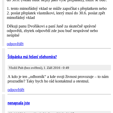
1. tento mimořádný vklad se může započítat s přeplatkem nebo
2. poslat přeplatek vlastníkovi, který musí do 30.6. poslat zpět
mimořádný vklad
Děkuji panu Dvořákovi a paní Janě za skutečně správné
odpovědi, zbytek odpovědí zde jsou buď nesprávné nebo
neúplné
odpovědět
Štěpánka má řešení všehomíra?
Vložil Pub (bez ověření), 1. Září 2016 - 0:49
A kdo je ten „odborník“ a kde svoji živnost provozuje – to nám
prozradíte? Taky bych ho rád kontaktnul a otestnul.
odpovědět
nenapsala jste