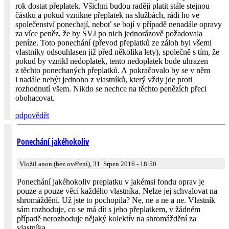
rok dostat přeplatek. Všichni budou raději platit stále stejnou
částku a pokud vznikne přeplatek na službách, rádi ho ve
společenství ponechají, neboť se bojí v případě nenadále opravy
za více peněz, že by SVJ po nich jednorázově požadovala
peníze. Toto ponechání (převod přeplatků ze záloh byl všemi
vlastníky odsouhlasen již před několika lety), společně s tím, že
pokud by vznikl nedoplatek, tento nedoplatek bude uhrazen
z těchto ponechaných přeplatků. A pokračovalo by se v něm
i nadále nebýt jednoho z vlastníků, který vždy jde proti
rozhodnutí všem. Nikdo se nechce na těchto penězích přeci
obohacovat.
odpovědět
Ponechání jakéhokoliv
Vložil anon (bez ověření), 31. Srpen 2016 - 18:50
Ponechání jakéhokoliv preplatku v jakémsi fondu oprav je
pouze a pouze věcí každého vlastníka. Nelze jej schvalovat na
shromáždění. Už jste to pochopila? Ne, ne a ne a ne. Vlastník
sám rozhoduje, co se má dít s jeho přeplatkem, v žádném
případě nerozhoduje nějaký kolektív na shromáždění za
vlastníka.