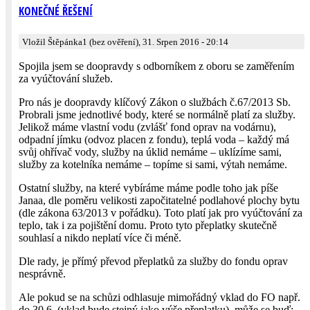
KONEČNÉ ŘEŠENÍ
Vložil Štěpánka1 (bez ověření), 31. Srpen 2016 - 20:14
Spojila jsem se doopravdy s odborníkem z oboru se zaměřením
za vyúčtování služeb.
Pro nás je doopravdy klíčový Zákon o službách č.67/2013 Sb.
Probrali jsme jednotlivé body, které se normálně platí za služby.
Jelikož máme vlastní vodu (zvlášť fond oprav na vodárnu),
odpadní jímku (odvoz placen z fondu), teplá voda – každý má
svůj ohřívač vody, služby na úklid nemáme – uklízíme sami,
služby za kotelníka nemáme – topíme si sami, výtah nemáme.
Ostatní služby, na které vybíráme máme podle toho jak píše
Janaa, dle poměru velikosti započitatelné podlahové plochy bytu
(dle zákona 63/2013 v pořádku). Toto platí jak pro vyúčtování za
teplo, tak i za pojištění domu. Proto tyto přeplatky skutečně
souhlasí a nikdo neplatí více či méně.
Dle rady, je přímý převod přeplatků za služby do fondu oprav
nesprávně.
Ale pokud se na schůzi odhlasuje mimořádný vklad do FO např.
do 30.6. (vklad bude stejný jako výše přeplatku), může se buď: