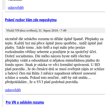
odpovědět
Právní rozbor Vám zde neposkytnu
Vložil VN (bez ověření), 31. Srpen 2016 - 7:49
nicméně dle selského rozumu to děláte úplně špatně. Přeplatky za
teplo. Každý byt má přece úplně jinou spotřebu , tudíž úplně jiné
platby. Takže tomu , kdo šetří a topí málo jeho peníze
rozhodnutím většiny seberete a použijete je na společný účel.
Dobrý socialismus. Dle mého názoru byste měli všechny
přeplatky vrátit a odsouhlasit si nějakou mimořádnou platbu do
fondu oprav. Jinak je otázka ve věci formální správnosti. U BD
platí pravidla , že do čtrnácti dnů se musí zveřejnit zápis ze schůze
a řadový člen má lhůtu 3 měsíce napadnout některé usnesení
schůze u soudu. Pokud toto neučiní , měl by mít smůlu…
předpokládám , že u SVJ platí podobná pravidla.
odpovědět
Pro VN o selském rozumu