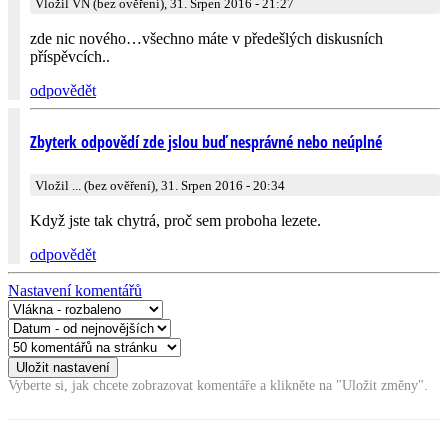
Vložil VN (bez ověření), 31. Srpen 2016 - 21:27
zde nic nového…všechno máte v předešlých diskusních
příspěvcích..
odpovědět
Zbyterk odpovědí zde jslou buď nesprávné nebo neúplné
Vložil ... (bez ověření), 31. Srpen 2016 - 20:34
Když jste tak chytrá, proč sem proboha lezete.
odpovědět
Nastavení komentářů
Vyberte si, jak chcete zobrazovat komentáře a klikněte na "Uložit změny".