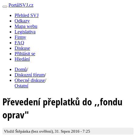
PortálSVJ.cz
Přehled SVJ
Odkazy
Mapa webu
Legislativa
Firmy
FAQ
Diskuse
Přihlásit se
Hledání
Domů
/
Diskuzní fórum
/
Obecné diskuse
/
Ostatní
Převedení přeplatků do ,,fondu
oprav"
Vložil Štěpánka (bez ověření), 31. Srpen 2016 - 7:25