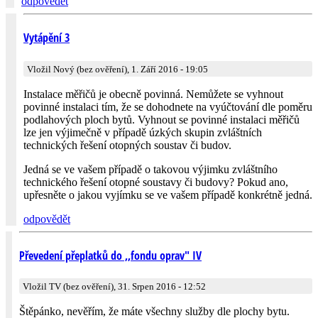
odpovědět
Vytápění 3
Vložil Nový (bez ověření), 1. Září 2016 - 19:05
Instalace měřičů je obecně povinná. Nemůžete se vyhnout
povinné instalaci tím, že se dohodnete na vyúčtování dle poměru
podlahových ploch bytů. Vyhnout se povinné instalaci měřičů
lze jen výjimečně v případě úzkých skupin zvláštních
technických řešení otopných soustav či budov.
Jedná se ve vašem případě o takovou výjimku zvláštního
technického řešení otopné soustavy či budovy? Pokud ano,
upřesněte o jakou vyjímku se ve vašem případě konkrétně jedná.
odpovědět
Převedení přeplatků do ,,fondu oprav" IV
Vložil TV (bez ověření), 31. Srpen 2016 - 12:52
Štěpánko, nevěřím, že máte všechny služby dle plochy bytu.