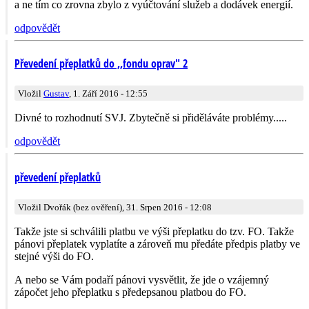
a ne tím co zrovna zbylo z vyúčtování služeb a dodávek energií.
odpovědět
Převedení přeplatků do ,,fondu oprav" 2
Vložil
Gustav
, 1. Září 2016 - 12:55
Divné to rozhodnutí SVJ. Zbytečně si přiděláváte problémy.....
odpovědět
převedení přeplatků
Vložil Dvořák (bez ověření), 31. Srpen 2016 - 12:08
Takže jste si schválili platbu ve výši přeplatku do tzv. FO. Takže
pánovi přeplatek vyplatíte a zároveň mu předáte předpis platby ve
stejné výši do FO.
A nebo se Vám podaří pánovi vysvětlit, že jde o vzájemný
zápočet jeho přeplatku s předepsanou platbou do FO.