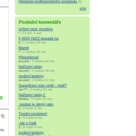
Hledame profesionalniho predsedu
(3)
více
Poslední komentáře
Určení spol. prostoru
*
|
22 min. 3 sek.
§ 3055 ObčZ dopadá na
§
|
1 hodina 26 min.
Mandl
?
|
1 hodina 32 min.
Přeparkovat
wousek
|
1 hodina 44 min.
Nařízení vlády
wousek
|
1 hodina 46 min.
zrušení kolárny
wousek
|
1 hodina 47 min.
Superficies solo cedit – platí?
Jan77
|
3 hodiny 50 min.
Nařízení vlády č.
Matilda
|
5 hodin 52 min.
„postup je stejný jako
§
|
6 hodin 2 min.
Trestní oznámení
§
|
6 hodin 6 min.
„jde o čistě
§
|
6 hodin 6 min.
ho,
zrušení kolárny