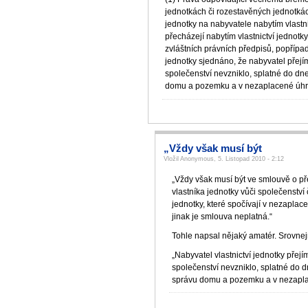
jednotkách či rozestavěných jednotkác
jednotky na nabyvatele nabytím vlastni
přecházejí nabytím vlastnictví jednot
zvláštních právních předpisů, popřípad
jednotky sjednáno, že nabyvatel přejí
společenství nevzniklo, splatné do dne
domu a pozemku a v nezaplacené úhrad
„Vždy však musí být
Vložil Anonymous, 5. Listopad 2010 - 2:12
„Vždy však musí být ve smlouvě o př
vlastníka jednotky vůči společenství 
jednotky, které spočívají v nezapl
jinak je smlouva neplatná.“
Tohle napsal nějaký amatér. Srovne
„Nabyvatel vlastnictví jednotky přej
společenství nevzniklo, splatné do d
správu domu a pozemku a v nezapla