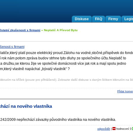
Diskuse
FAQ
Firmy
Legis
Ostatní zkušenosti s firmami
» Neplatič A Převod Bytu
šenosti s firmami
tiče,který platí pouze elektrický proud.Zálohu na vodné,stočné,přís­pěvek do fond
ní rok nám potom zpráva budov strhne tyto dluhy ze společného účtu.Neplatič to
 na družku,se kterou žije ve společné domácnosti více jak rok a mají spolu jedno
hem,který vlastně napáchal „bývalý vlastník“ ?
liknutím na křížek (pouze pro přihlášené). Zobrazte další diskuse s daným štítkem kliknutím na ští
Přidat komen
hází na nového vlastníka
242/2009 nepřechází závazky původního vlastníka na nového vlastníka.
odpovědět
|
hodnocení
0