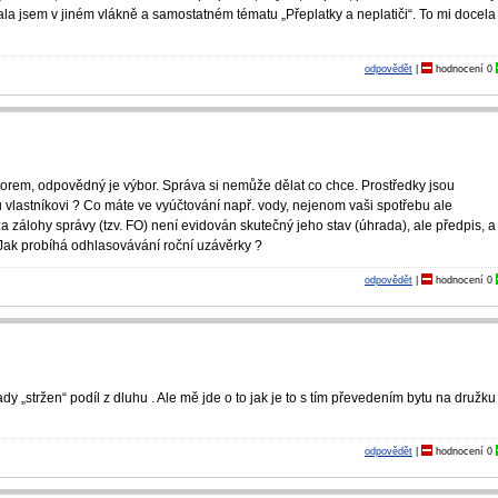
la jsem v jiném vlákně a samostatném tématu „Přeplatky a neplatiči“. To mi docela
odpovědět
|
hodnocení
0
orem, odpovědný je výbor. Správa si nemůže dělat co chce. Prostředky jsou
 vlastníkovi ? Co máte ve vyúčtování např. vody, nejenom vaši spotřebu ale
za zálohy správy (tzv. FO) není evidován skutečný jeho stav (úhrada), ale předpis, a
? Jak probíhá odhlasovávání roční uzávěrky ?
odpovědět
|
hodnocení
0
ady „stržen“ podíl z dluhu . Ale mě jde o to jak je to s tím převedením bytu na družku
odpovědět
|
hodnocení
0