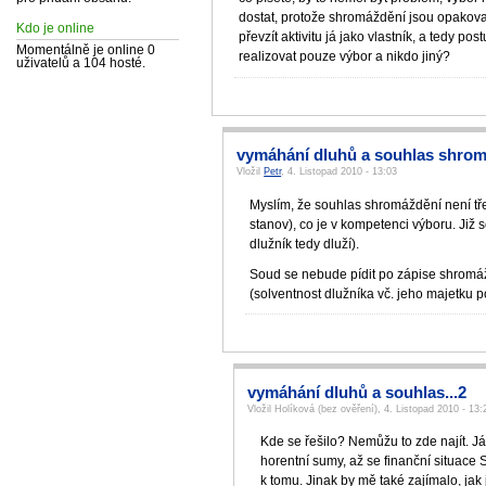
dostat, protože shromáždění jsou opakov
Kdo je online
převzít aktivitu já jako vlastník, a tedy p
Momentálně je online 0
realizovat pouze výbor a nikdo jiný?
uživatelů a 104 hosté.
vymáhání dluhů a souhlas shro
Vložil
Petr
, 4. Listopad 2010 - 13:03
Myslím, že souhlas shromáždění není tře
stanov), co je v kompetenci výboru. Již 
dlužník tedy dluží).
Soud se nebude pídit po zápise shromáž
(solventnost dlužníka vč. jeho majetku po
vymáhání dluhů a souhlas...2
Vložil Holíková (bez ověření), 4. Listopad 2010 - 13:
Kde se řešilo? Nemůžu to zde najít. J
horentní sumy, až se finanční situace 
k tomu. Jinak by mě také zajímalo, jak 