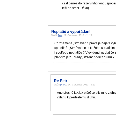
část peněz do rezervního fondu (popsa
leží na srdci. Děkuji
Neplatič a vypořádání
Vložil
Petr
, 23. Červenec 2010 - 11:28
Co znamená „strhává“. Správa je najatá výb
společné. „Strhává“ se to každému platícímu
i spotřebu neplatiče ? V evidenci neplatiče 
platícím je z úhrady „stržen“ podíl z dluhu 
Re Petr
Vložil
praha
, 24. Červenec 2010 - 9:15
Ano přesně tak,jak píšeš :platícím je z úhr
vztahu k předešlému dluhu.