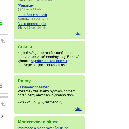
radka2222
|
6 hodin 9 min.
Přeparkovat
§
|
6 hodin 13 min.
nemůžeme se sejít
Roman1
|
8 hodin 1 min.
Asi to dnešní teplo
Zdeno
|
1 den 14 min.
více
Anketa
Zajímá Vás, kolik platí ostatní do "fondu
oprav"? Jak velké odměny mají členové
výboru?
Vyplňte krátkou anketu
a
podívejte se, jak odpovídali ostatní.
Pojmy
Zastavěný pozemek
Pozemek zastavěný bytovým domem,
ohraničený obvodem bytového domu.
72/1994 Sb., § 2, písmeno k)
více
aké
Moderování diskuse
í
Informace o moderování diskuse