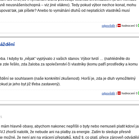
aně neusnášeníschopná – viz jiné vlákno). Tedy pokud výbor nechce konat, mohu
ostupovat tak, jak píšete? Anebo to vymáhání dluhů od neplatících vlastníků musí
odpovědět
|
hodnocení
0
máždění
ba. I kdyby to „nějak“ vyplývalo z vašich stanov. Výbor tvrdí … (nahlédněte do
se zde řešilo, zda žaloba za společenství či vlastníky (komu patří prostředky a komu
dění se souhlasem (naše konkrétní zkušenost). Horší je, zda je dluh vymožitelný
kud je jeho byt již třeba zastavený).
odpovědět
|
hodnocení
0
21
á mám hlavně obavy, abychom nakonec nepřišli o byty nebo nemuseli platit kdoví j
SVJ zhorší natolik, že nebude ani na platby za energie. Zatím to sleduje přesně
je možné, že není ani na vrácení přeplatků, když ti, co platí, přece zároveň odváděj