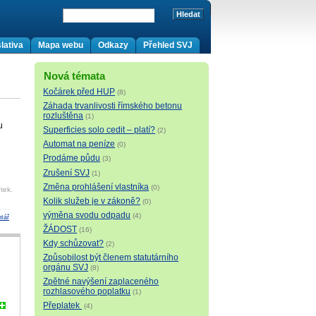
lativa
Mapa webu
Odkazy
Přehled SVJ
Nová témata
Kočárek před HUP
(8)
Záhada trvanlivosti římského betonu
rozluštěna
(1)
u
Superficies solo cedit – platí?
(2)
Automat na peníze
(0)
Prodáme půdu
(3)
Zrušení SVJ
(1)
Změna prohlášení vlastníka
(0)
tek.
Kolik služeb je v zákoně?
(0)
výměna svodu odpadu
(4)
tář
ŽÁDOST
(16)
Kdy schůzovat?
(2)
Způsobilost být členem statutárního
orgánu SVJ
(8)
Zpětné navýšení zaplaceného
rozhlasového poplatku
(1)
Přeplatek
(4)