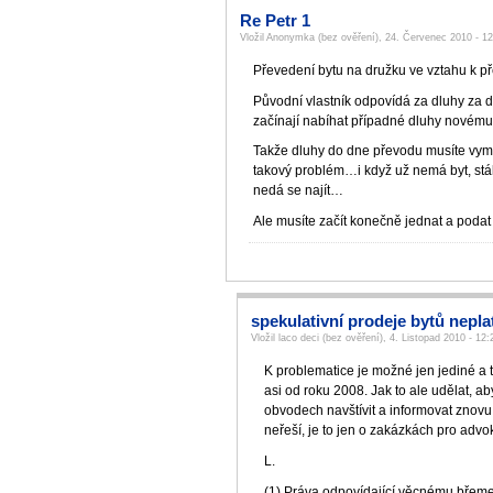
Re Petr 1
Vložil Anonymka (bez ověření), 24. Červenec 2010 - 1
Převedení bytu na družku ve vztahu k p
Původní vlastník odpovídá za dluhy za d
začínají nabíhat případné dluhy novému 
Takže dluhy do dne převodu musíte vymá
takový problém…i když už nemá byt, stále
nedá se najít…
Ale musíte začít konečně jednat a podat
spekulativní prodeje bytů nepla
Vložil laco deci (bez ověření), 4. Listopad 2010 - 12:
K problematice je možné jen jediné a t
asi od roku 2008. Jak to ale udělat, a
obvodech navštívit a informovat znovu
neřeší, je to jen o zakázkách pro adv
L.
(1) Práva odpovídající věcnému břeme