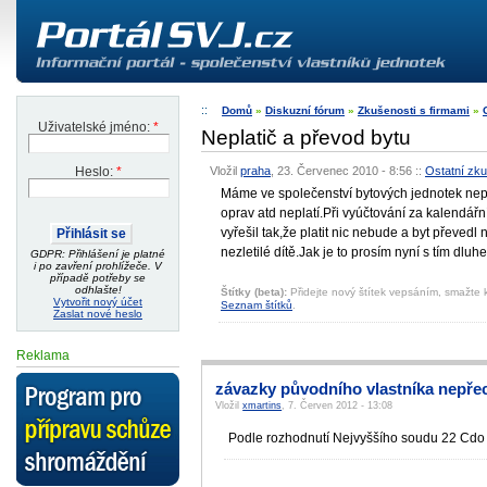
Domů
»
Diskuzní fórum
»
Zkušenosti s firmami
»
Uživatelské jméno:
*
Neplatič a převod bytu
Vložil
praha
, 23. Červenec 2010 - 8:56
::
Ostatní zku
Heslo:
*
Máme ve společenství bytových jednotek nepla
oprav atd neplatí.Při vyúčtování za kalendář
vyřešil tak,že platit nic nebude a byt převedl
nezletilé dítě.Jak je to prosím nyní s tím dlu
GDPR: Přihlášení je platné
i po zavření prohlížeče. V
případě potřeby se
odhlašte!
Štítky (beta):
Přidejte nový štítek vepsáním, smažte k
Vytvořit nový účet
Seznam štítků
.
Zaslat nové heslo
Reklama
závazky původního vlastníka nepřec
Vložil
xmartins
, 7. Červen 2012 - 13:08
Podle rozhodnutí Nejvyššího soudu 22 Cdo 