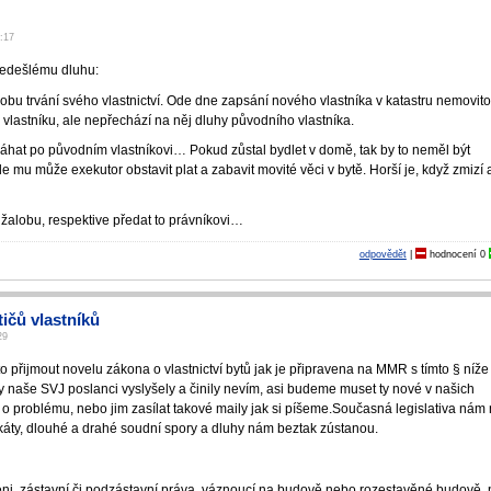
2:17
ředešlému dluhu:
obu trvání svého vlastnictví. Ode dne zapsání nového vlastníka v katastru nemovito
vlastníku, ale nepřechází na něj dluhy původního vlastníka.
hat po původním vlastníkovi… Pokud zůstal bydlet v domě, tak by to neměl být
 mu může exekutor obstavit plat a zabavit movité věci v bytě. Horší je, když zmizí 
 žalobu, respektive předat to právníkovi…
odpovědět
|
hodnocení
0
tičů vlastníků
29
o přijmout novelu zákona o vlastnictví bytů jak je připravena na MMR s tímto § níže
by naše SVJ poslanci vyslyšely a činily nevím, asi budeme muset ty nové v našich
 o problému, nebo jim zasílat takové maily jak si píšeme.Současná legislativa nám 
okáty, dlouhé a drahé soudní spory a dluhy nám beztak zústanou.
ni, zástavní či podzástavní práva, váznoucí na budově nebo rozestavěné budově, 