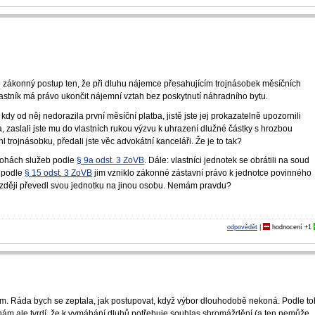
e zákonný postup ten, že při dluhu nájemce přesahujícím trojnásobek měsíčních
astník má právo ukončit nájemní vztah bez poskytnutí náhradního bytu.
kdy od něj nedorazila první měsíční platba, jistě jste jej prokazatelně upozornili
, zaslali jste mu do vlastních rukou výzvu k uhrazení dlužné částky s hrozbou
trojnásobku, předali jste věc advokátní kanceláři. Že je to tak?
ohách služeb podle
§ 9a odst. 3 ZoVB
. Dále: vlastníci jednotek se obrátili na soud
 podle
§ 15 odst. 3 ZoVB
jim vzniklo zákonné zástavní právo k jednotce povinného
později převedl svou jednotku na jinou osobu. Nemám pravdu?
odpovědět
|
hodnocení
+1
ém. Ráda bych se zeptala, jak postupovat, když výbor dlouhodobě nekoná. Podle to
r nám ale tvrdí, že k vymáhání dluhů potřebuje souhlas shromáždění (a ten nemůže