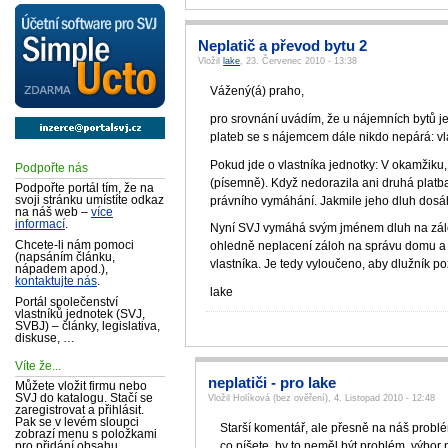
Neplatič a převod bytu 2
Vložil
lake
, 23. Červenec 2010 - 13:38
Vážený(á) praho,
pro srovnání uvádím, že u nájemních bytů j
plateb se s nájemcem dále nikdo nepárá: vl
Pokud jde o vlastníka jednotky: V okamžiku, 
Podpořte nás
(písemně). Když nedorazila ani druhá platba
Podpořte portál tím, že na
svoji stránku umístíte odkaz
právního vymáhání. Jakmile jeho dluh dosáhl 
na náš web –
více
informací
.
Nyní SVJ vymáhá svým jménem dluh na zál
Chcete-li nám pomoci
ohledně neplacení záloh na správu domu a
(napsáním článku,
vlastníka. Je tedy vyloučeno, aby dlužník 
nápadem apod.),
kontaktujte nás
.
lake
Portál společenství
vlastníků jednotek (SVJ,
SVBJ) – články, legislativa,
diskuse, …
Víte že...
neplatiči - pro lake
Můžete vložit firmu nebo
SVJ do katalogu. Stačí se
Vložil Holíková (bez ověření), 4. Listopad 2010 - 12:48
zaregistrovat a přihlásit.
Pak se v levém sloupci
Starší komentář, ale přesně na náš probl
zobrazí menu s položkami
co píšete, by to neměl být problém, výbo
pro přidání obsahu.