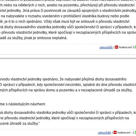
h nebo na některých z nich, anebo na pozemku, přecházejí při převodu vlastnictví
ctví jednotky. Jiná práva či povinnosti ze závazků spojených s vlastnictvím jednotk
ky na nabyvatele v rozsahu uvedeném v prohlášení vlastníka budovy nebo podle
ě, je-li to o nich sjednáno. Vždy však musí být ve smlouvě o převodu vlastnictví
má dluhy dosavadního vlastníka jednotky vůči společenství či správci v případech, 
 převodu vlastnictví jednotky, které spočívají v nezaplacených příspěvcích na sprá
ě za služby, jinak je smlouva neplatná.
odpovědět
|
hodnocení
0
evodu vlastnictví jednotky sjednáno, že nabyvatel přejímá dluhy dosavadního
či správci v případech, kdy společenství nevzniklo, splatné do dne převodu vlastnict
acených příspěvcích na správu domu a pozemku a v nezaplacené úhradě za služby,
jme s následujícím návrhem:
ímá dluhy dosavadního vlastníka jednotky vůči společenství či správci v případech, 
ne převodu vlastnictví jednotky, které spočívají v nezaplacených příspěvcích na
cené úhradě za služby.“
odpovědět
|
hodnocení
–1