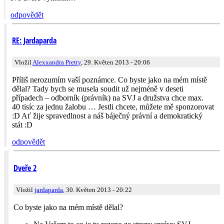
odpovědět
RE: Jardaparda
Vložil
Alexxandra Pretty
, 29. Květen 2013 - 20:06
Příliš nerozumím vaší poznámce. Co byste jako na mém místě
dělal? Tady bych se musela soudit už nejméně v deseti
případech – odborník (právník) na SVJ a družstva chce max.
40 tisíc za jednu žalobu … Jestli chcete, můžete mě sponzorovat
:D Ať žije spravedlnost a náš báječný právní a demokratický
stát :D
odpovědět
Dveře 2
Vložil
jardaparda
, 30. Květen 2013 - 20:22
Co byste jako na mém místě dělal?