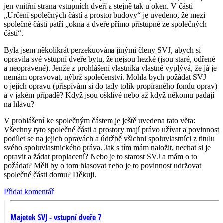
jen vnitřní strana vstupních dveří a stejně tak u oken. V části
„Určení společných částí a prostor budovy“ je uvedeno, že mezi
společné části patří „okna a dveře přímo přístupné ze společných
částí“.
Byla jsem několikrát perzekuována jinými členy SVJ, abych si
opravila své vstupní dveře bytu, že nejsou hezké (jsou staré, odřené
a neopravené). Jenže z prohlášení vlastníka vlastně vyplývá, že já je
nemám opravovat, nýbrž společenství. Mohla bych požádat SVJ
o jejich opravu (přispívám si do tady tolik propíraného fondu oprav)
a v jakém případě? Když jsou ošklivé nebo až když někomu padají
na hlavu?
V prohlášení ke společným částem je ještě uvedena tato věta:
Všechny tyto společné části a prostory mají právo užívat a povinnost
podílet se na jejich opravách a údržbě všichni spoluvlastníci z titulu
svého spoluvlastnického práva. Jak s tím mám naložit, nechat si je
opravit a žádat proplacení? Nebo je to starost SVJ a mám o to
požádat? Měli by o tom hlasovat nebo je to povinnost udržovat
společné části domu? Děkuji.
Přidat komentář
Majetek SVJ - vstupní dveře 7