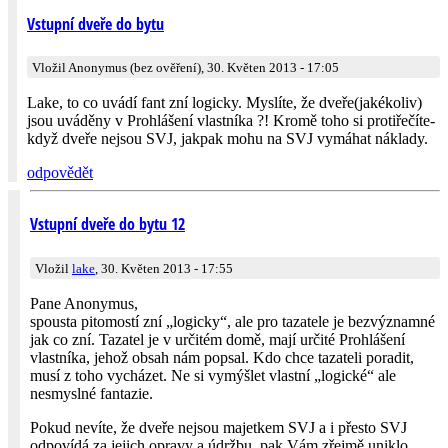
Vstupní dveře do bytu
Vložil Anonymus (bez ověření), 30. Květen 2013 - 17:05
Lake, to co uvádí fant zní logicky. Myslíte, že dveře(jakékoliv)
jsou uváděny v Prohlášení vlastníka ?! Kromě toho si protiřečíte-
když dveře nejsou SVJ, jakpak mohu na SVJ vymáhat náklady.
odpovědět
Vstupní dveře do bytu 12
Vložil
lake
, 30. Květen 2013 - 17:55
Pane Anonymus,
spousta pitomostí zní „logicky“, ale pro tazatele je bezvýznamné
jak co zní. Tazatel je v určitém domě, mají určité Prohlášení
vlastníka, jehož obsah nám popsal. Kdo chce tazateli poradit,
musí z toho vycházet. Ne si vymýšlet vlastní „logické“ ale
nesmyslné fantazie.
Pokud nevíte, že dveře nejsou majetkem SVJ a i přesto SVJ
odpovídá za jejich opravy a údržbu, pak Vám zřejmě uniklo