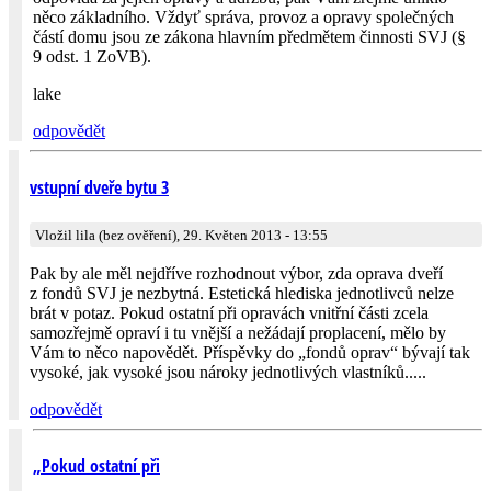
něco základního. Vždyť správa, provoz a opravy společných
částí domu jsou ze zákona hlavním předmětem činnosti SVJ (§
9 odst. 1 ZoVB).
lake
odpovědět
vstupní dveře bytu 3
Vložil lila (bez ověření), 29. Květen 2013 - 13:55
Pak by ale měl nejdříve rozhodnout výbor, zda oprava dveří
z fondů SVJ je nezbytná. Estetická hlediska jednotlivců nelze
brát v potaz. Pokud ostatní při opravách vnitřní části zcela
samozřejmě opraví i tu vnější a nežádají proplacení, mělo by
Vám to něco napovědět. Příspěvky do „fondů oprav“ bývají tak
vysoké, jak vysoké jsou nároky jednotlivých vlastníků.....
odpovědět
„Pokud ostatní při