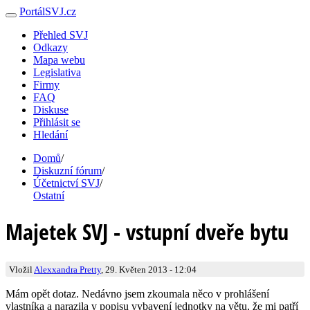
PortálSVJ.cz
Přehled SVJ
Odkazy
Mapa webu
Legislativa
Firmy
FAQ
Diskuse
Přihlásit se
Hledání
Domů
/
Diskuzní fórum
/
Účetnictví SVJ
/
Ostatní
Majetek SVJ - vstupní dveře bytu
Vložil
Alexxandra Pretty
, 29. Květen 2013 - 12:04
Mám opět dotaz. Nedávno jsem zkoumala něco v prohlášení
vlastníka a narazila v popisu vybavení jednotky na větu, že mi patří