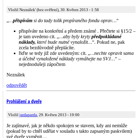
Vložil Neználek' (bez ověření), 30. Květen 2013 - 1:58
„
…
přispívám
si do tady tolik propíraného fondu oprav…
“
přispíváte na konkrétní a předem známé . Přečtete si §15/2 –
je tam uvedeno cit. „
…aby byly kryty
předpokládané
náklady,
které bude nutné vynaložit…
“. Pokud ne, pak
zcela bezdůvodně přeplácíte.
řiďte se tedy již zde uvedeným: cit. „
…nechte opravit sama
a účelně vynaložené náklady vymáhejte na SVJ…
“ –
nejednodušeji zápočtem
Neználek
odpovědět
Prohlášení a dveře
Vložil
jardaparda
, 29. Květen 2013 - 19:00
Je zajímavé, jak je někdo spokojen se stavem, kdy ani nemůže
(pokud by to chtěl udělat v souladu s takto zapsaným paskvilem)
své dveře vyměnit…