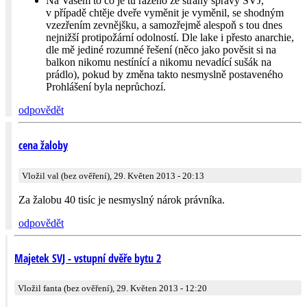
Na Vašem to co je tu razeno ze strany správy SVJ,
v případě chtěje dveře vyměnit je vyměnil, se shodným
vzezřením zevnějšku, a samozřejmě alespoň s tou dnes
nejnižší protipožární odolností. Dle lake i přesto anarchie,
dle mě jediné rozumné řešení (něco jako pověsit si na
balkon nikomu nestínící a nikomu nevadící sušák na
prádlo), pokud by změna takto nesmyslně postaveného
Prohlášení byla neprůchozí.
odpovědět
cena žaloby
Vložil val (bez ověření), 29. Květen 2013 - 20:13
Za žalobu 40 tisíc je nesmyslný nárok právníka.
odpovědět
Majetek SVJ - vstupní dvěře bytu 2
Vložil fanta (bez ověření), 29. Květen 2013 - 12:20