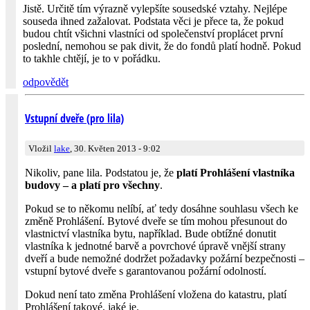
Jistě. Určitě tím výrazně vylepšíte sousedské vztahy. Nejlépe
souseda ihned zažalovat. Podstata věci je přece ta, že pokud
budou chtít všichni vlastníci od společenství proplácet první
poslední, nemohou se pak divit, že do fondů platí hodně. Pokud
to takhle chtějí, je to v pořádku.
odpovědět
Vstupní dveře (pro lila)
Vložil
lake
, 30. Květen 2013 - 9:02
Nikoliv, pane lila. Podstatou je, že
platí Prohlášení vlastníka
budovy – a platí pro všechny
.
Pokud se to někomu nelíbí, ať tedy dosáhne souhlasu všech ke
změně Prohlášení. Bytové dveře se tím mohou přesunout do
vlastnictví vlastníka bytu, například. Bude obtížné donutit
vlastníka k jednotné barvě a povrchové úpravě vnější strany
dveří a bude nemožné dodržet požadavky požární bezpečnosti –
vstupní bytové dveře s garantovanou požární odolností.
Dokud není tato změna Prohlášení vložena do katastru, platí
Prohlášení takové, jaké je.