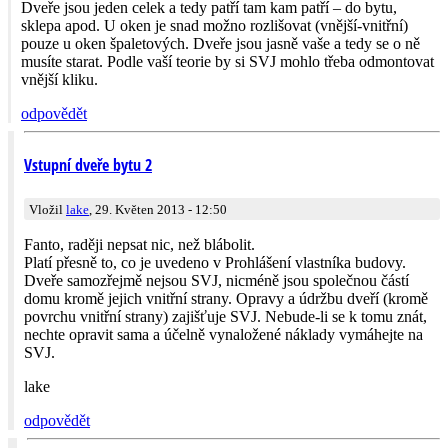
Dveře jsou jeden celek a tedy patří tam kam patří – do bytu,
sklepa apod. U oken je snad možno rozlišovat (vnější-vnitřní)
pouze u oken špaletových. Dveře jsou jasně vaše a tedy se o ně
musíte starat. Podle vaší teorie by si SVJ mohlo třeba odmontovat
vnější kliku.
odpovědět
Vstupní dveře bytu 2
Vložil
lake
, 29. Květen 2013 - 12:50
Fanto, raději nepsat nic, než blábolit.
Platí přesně to, co je uvedeno v Prohlášení vlastníka budovy.
Dveře samozřejmě nejsou SVJ, nicméně jsou společnou částí
domu kromě jejich vnitřní strany. Opravy a údržbu dveří (kromě
povrchu vnitřní strany) zajišťuje SVJ. Nebude-li se k tomu znát,
nechte opravit sama a účelně vynaložené náklady vymáhejte na
SVJ.
lake
odpovědět