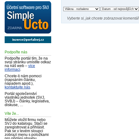
Vyberte si, jak chcete zobrazovat komentář
Podpořte nás
Podpořte portál tím, že na
svoji stránku umístíte odkaz
na náš web –
více
informací
.
Chcete-li nám pomoci
(napsáním článku,
nápadem apod.),
kontaktujte nás
.
Portál společenství
vlastníků jednotek (SVJ,
SVBJ) – články, legislativa,
diskuse, …
Víte že...
Můžete vložit firmu nebo
SVJ do katalogu. Stačí se
zaregistrovat a přihlásit.
Pak se v levém sloupci
zobrazí menu s položkami
pro přidání obsahu.