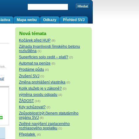
lativa
Mapa webu
Odkazy
Přehled SVJ
Nová témata
Kočárek před HUP
(9)
Záhada trvanlivosti římského betonu
rozluštěna
(1)
Superficies solo cedit – platí?
(2)
Automat na peníze
(0)
tek.
Prodáme půdu
(4)
Zrušení SVJ
(1)
tář
Změna prohlášení vlastníka
(0)
Kolik služeb je v zákoně?
(0)
výměna svodu odpadu
(4)
ŽÁDOST
(16)
Kdy schůzovat?
(2)
Způsobilost být členem statutárního
orgánu SVJ
(8)
Zpětné navýšení zaplaceného
rozhlasového poplatku
(1)
Přeplatek
(4)