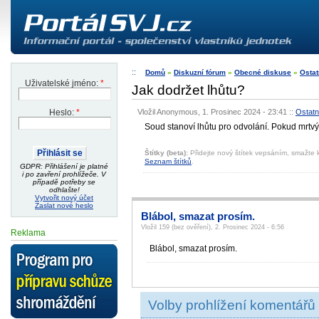
Domů
»
Diskuzní fórum
»
Obecné diskuse
»
Ostat
Uživatelské jméno:
*
Jak dodržet lhůtu?
Vložil Anonymous, 1. Prosinec 2024 - 23:41
::
Ostatn
Heslo:
*
Soud stanoví lhůtu pro odvolání. Pokud mrtvý
Štítky (beta):
Přidejte nový štítek vepsáním, smažte k
Seznam štítků
.
GDPR: Přihlášení je platné
i po zavření prohlížeče. V
případě potřeby se
odhlašte!
Vytvořit nový účet
Zaslat nové heslo
Blábol, smazat prosím.
Vložil 159 (bez ověření), 2. Prosinec 2024 - 6:56
Reklama
Blábol, smazat prosím.
Volby prohlížení komentářů