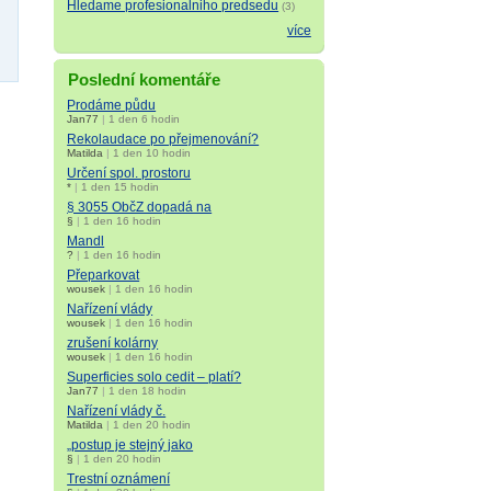
Hledame profesionalniho predsedu
(3)
více
Poslední komentáře
Prodáme půdu
Jan77
|
1 den 6 hodin
Rekolaudace po přejmenování?
Matilda
|
1 den 10 hodin
Určení spol. prostoru
*
|
1 den 15 hodin
§ 3055 ObčZ dopadá na
§
|
1 den 16 hodin
Mandl
?
|
1 den 16 hodin
Přeparkovat
wousek
|
1 den 16 hodin
Nařízení vlády
wousek
|
1 den 16 hodin
zrušení kolárny
wousek
|
1 den 16 hodin
Superficies solo cedit – platí?
Jan77
|
1 den 18 hodin
Nařízení vlády č.
Matilda
|
1 den 20 hodin
„postup je stejný jako
§
|
1 den 20 hodin
Trestní oznámení