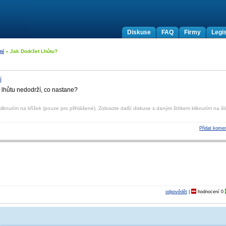
Diskuse
FAQ
Firmy
Legis
ní
» Jak Dodržet Lhůtu?
í
 lhůtu nedodrží, co nastane?
liknutím na křížek (pouze pro přihlášené). Zobrazte další diskuse s daným štítkem kliknutím na ští
Přidat komen
odpovědět
|
hodnocení
0