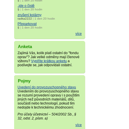
§
|
1 den 20 hodin
„jde o čistě
§
|
1 den 20 hodin
zrušení kolárny
radka2222
|
1 den 20 hodin
Přeparkovat
§
|
1 den 20 hodin
více
Anketa
Zajímá Vás, kolik platí ostatní do "fondu
oprav"? Jak velké odměny mají členové
výboru?
Vyplňte krátkou anketu
a
podívejte se, jak odpovídali ostatní.
Pojmy
Uvedení do provozuschopného stavu
Uvedením do provozuschopného stavu
se rozumí provedení opravy i s použitím
jiných než původních materiálů, dílů,
součástí nebo technologií, pokud tím
nedojde k technickému zhodnocení.
Pro účely účetnictví – 504/2002 Sb., §
32, odst. 2, písm. a)
více